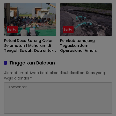
Konten Digital
Pantai Watu Pecak
Berita
Berita
Petani Desa Boreng Gelar
Pemkab Lumajang
Selamatan 1 Muharam di
Tegaskan Jam
Tengah Sawah, Doa untuk
Operasional Aman
Panen Melimpah
Tambang di Kawasan
Semeru
Tinggalkan Balasan
Alamat email Anda tidak akan dipublikasikan.
Ruas yang
wajib ditandai
*