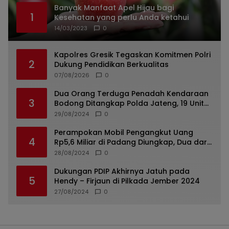
Banyak Manfaat Apel Hijau bagi
1
Kesehatan yang perlu Anda ketahui
14/03/2023
0
Kapolres Gresik Tegaskan Komitmen Polri
2
Dukung Pendidikan Berkualitas
07/08/2026
0
Dua Orang Terduga Penadah Kendaraan
3
Bodong Ditangkap Polda Jateng, 19 Unit
Roda Empat Diamankan
29/08/2024
0
Perampokan Mobil Pengangkut Uang
4
Rp5,6 Miliar di Padang Diungkap, Dua dari
Tiga Tersangka Merupakan Oknum Polisi
28/08/2024
0
Dukungan PDIP Akhirnya Jatuh pada
5
Hendy – Firjaun di Pilkada Jember 2024
27/08/2024
0