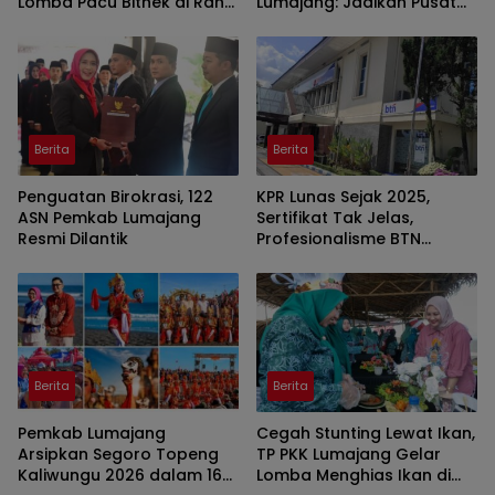
Lomba Pacu Bithek di Ranu
Lumajang: Jadikan Pusat
Klakah
Kegiatan Pemuda
Berita
Berita
Penguatan Birokrasi, 122
KPR Lunas Sejak 2025,
ASN Pemkab Lumajang
Sertifikat Tak Jelas,
Resmi Dilantik
Profesionalisme BTN
Jember Disorot
Berita
Berita
Pemkab Lumajang
Cegah Stunting Lewat Ikan,
Arsipkan Segoro Topeng
TP PKK Lumajang Gelar
Kaliwungu 2026 dalam 160
Lomba Menghias Ikan di