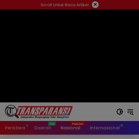
Langsung
×
Scroll Untuk Baca Artikel
ke
konten
Peristiwa
Daerah
Nasional
Internasional