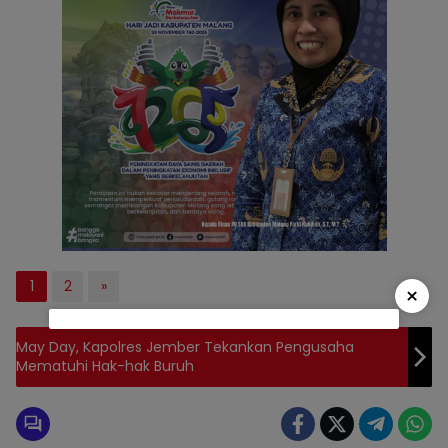
1
2
»
×
May Day, Kapolres Jember Tekankan Pengusaha
Mematuhi Hak-hak Buruh