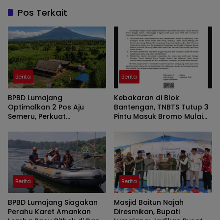
Pos Terkait
Berita
Berita
BPBD Lumajang
Kebakaran di Blok
Optimalkan 2 Pos Aju
Bantengan, TNBTS Tutup 3
Semeru, Perkuat
Pintu Masuk Bromo Mulai
Peringatan Dini di Kawasan
Malam Ini
Rawan Lahar
Berita
Berita
BPBD Lumajang Siagakan
Masjid Baitun Najah
Perahu Karet Amankan
Diresmikan, Bupati