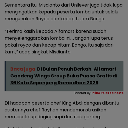
Sementara itu, Misdianto dari Unilever juga tidak lupa
mengingatkan kepada peserta lomba untuk selalu
mengunakan Royco dan kecap hitam Bango.
“Terima kasih kepada Alfamart karena sudah
menyelenggarakan lomba ini. Jangan lupa terus
pakai royco dan kecap hitam Bango. Itu saja dari
kami,” ucap singkat Misdianto.
Baca juga
Di Bulan Penuh Berkah, Alfamart
Gandeng Wings Group Buka Puasa Gratis di
36 Kota Sepanjang Ramadhan 2025
Powered by
Inline Related Posts
Di hadapan peserta chef King Abdi dengan dibantu
asistennya chef Rayhan mendemonstrasikan
memasak sup daging sapi dan nasi goreng.