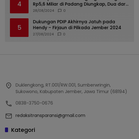
4
Rp5,6 Miliar di Padang Diungkap, Dua dari
Tiga Tersangka Merupakan Oknum Polisi
28/08/2024
0
Dukungan PDIP Akhirnya Jatuh pada
5
Hendy – Firjaun di Pilkada Jember 2024
27/08/2024
0
Duklengkong, RT.001/RW.001, Sumberwringin,
Sukowono, Kabupaten Jember, Jawa Timur (68194)
0838-3750-0676
redaksitransparansi@gmail.com
Kategori