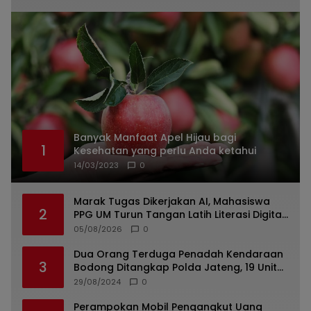
Banyak Manfaat Apel Hijau bagi
1
Kesehatan yang perlu Anda ketahui
14/03/2023
0
Marak Tugas Dikerjakan AI, Mahasiswa
2
PPG UM Turun Tangan Latih Literasi Digital
di Lumajang
05/08/2026
0
Dua Orang Terduga Penadah Kendaraan
3
Bodong Ditangkap Polda Jateng, 19 Unit
Roda Empat Diamankan
29/08/2024
0
Perampokan Mobil Pengangkut Uang