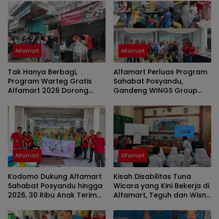
Ribuan Ibu dan Anak
Alfamart
Alfamart
Tak Hanya Berbagi,
Alfamart Perluas Program
Program Warteg Gratis
Sahabat Posyandu,
Alfamart 2026 Dorong
Gandeng WINGS Group
Produktivitas 102 Mitra
Jangkau Ribuan Ibu dan
UMKM
Balita
Alfamart
Alfamart
Kodomo Dukung Alfamart
Kisah Disabilitas Tuna
Sahabat Posyandu hingga
Wicara yang Kini Bekerja di
2026, 30 Ribu Anak Terima
Alfamart, Teguh dan Wisnu
Manfaat Kesehatan
Motifasi Siswa SLBN Jember
Penuh Semangat