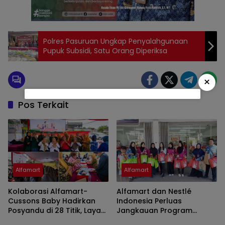
Polres Pasuruan Ungkap Penyalahgunaan
Pupuk Subsidi, Satu Orang Diperiksa
×
Pos Terkait
Alfamart
Alfamart
Kolaborasi Alfamart-
Alfamart dan Nestlé
Cussons Baby Hadirkan
Indonesia Perluas
Posyandu di 28 Titik, Layani
Jangkauan Program
2.800 Ibu dan Anak
Sahabat Posyandu untuk