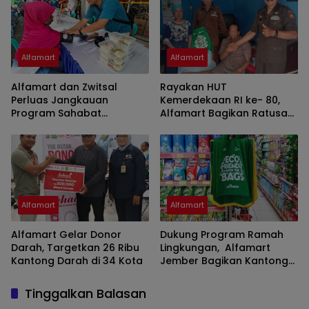
Alfamart
Alfamart
Alfamart dan Zwitsal
Rayakan HUT
Perluas Jangkauan
Kemerdekaan RI ke- 80,
Program Sahabat
Alfamart Bagikan Ratusan
Posyandu di 34 Kota
Paket Sembako kepada
Sepanjang September
LVRI di 10 Kota
2025
Alfamart
Alfamart
Alfamart Gelar Donor
Dukung Program Ramah
Darah, Targetkan 26 Ribu
Lingkungan, Alfamart
Kantong Darah di 34 Kota
Jember Bagikan Kantong
Eco-Green di JFC 2025
Tinggalkan Balasan