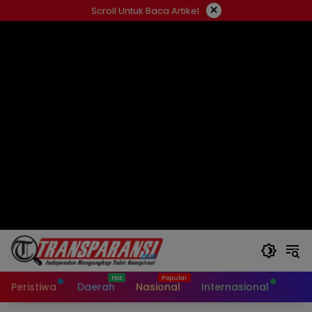
Langsung
×
Scroll Untuk Baca Artikel
ke
konten
Peristiwa
Daerah
Nasional
Internasional