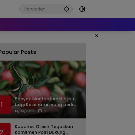
6
×
Popular Posts
Banyak Manfaat Apel Hijau
1
bagi Kesehatan yang perlu
Anda ketahui
14/03/2023
0
Kapolres Gresik Tegaskan
2
Komitmen Polri Dukung