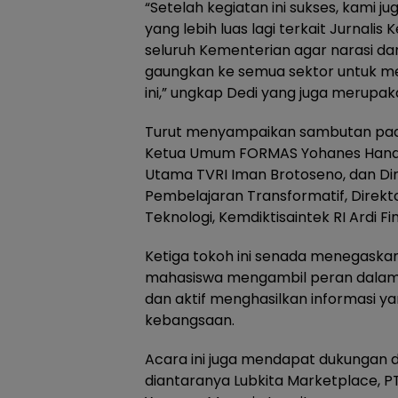
“Setelah kegiatan ini sukses, kami
yang lebih luas lagi terkait Jurnali
seluruh Kementerian agar narasi da
gaungkan ke semua sektor untuk m
ini,” ungkap Dedi yang juga merupa
Turut menyampaikan sambutan pa
Ketua Umum FORMAS Yohanes Handojo
Utama TVRI Iman Brotoseno, dan Dir
Pembelajaran Transformatif, Direkt
Teknologi, Kemdiktisaintek RI Ardi Fin
Ketiga tokoh ini senada menegaskan,
mahasiswa mengambil peran dalam
dan aktif menghasilkan informasi
kebangsaan.
Acara ini juga mendapat dukungan d
diantaranya Lubkita Marketplace, PT