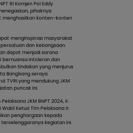
PT RI Komjen Pol Eddy
menegaskan, pihaknya
at menghasilkan konten-konten
apat menginspirasi masyarakat
persatuan dan kebangsaan.
apkan dapat menjadi sarana
 bernuansa intoleran dan
bulkan tindakan yang menjurus
kata Bangbang seraya
rut TVRI yang mendukung JKM
atan puncak ini.
 Pelaksana JKM BNPT 2024, Ir.
 Wakil Ketua Tim Pelaksana Ir.
paikan penghargaan kepada
erselenggaranya kegiatan ini.