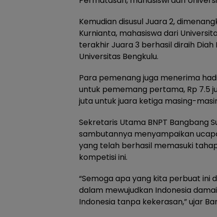
Permatasari, mahasiswi dari Univer
Kemudian disusul Juara 2, dimenang
Kurnianta, mahasiswa dari Universi
terakhir Juara 3 berhasil diraih Diah
Universitas Bengkulu.
Para pemenang juga menerima hadi
untuk pememang pertama, Rp 7.5 jut
juta untuk juara ketiga masing-masi
Sekretaris Utama BNPT Bangbang Suro
sambutannya menyampaikan ucapan 
yang telah berhasil memasuki tah
kompetisi ini.
“Semoga apa yang kita perbuat ini da
dalam mewujudkan Indonesia damai,
Indonesia tanpa kekerasan,” ujar B