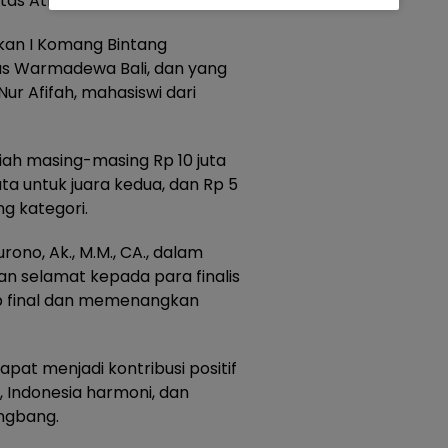
sitas Atma Jaya Yogyakarta.
kan I Komang Bintang
tas Warmadewa Bali, dan yang
 Nur Afifah, mahasiswi dari
ah masing-masing Rp 10 juta
a untuk juara kedua, dan Rp 5
ng kategori.
no, Ak., M.M., CA., dalam
selamat kepada para finalis
ap final dan memenangkan
pat menjadi kontribusi positif
 Indonesia harmoni, dan
angbang.