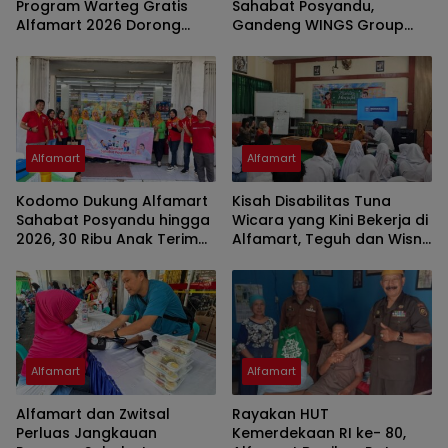
Program Warteg Gratis
Sahabat Posyandu,
Alfamart 2026 Dorong
Gandeng WINGS Group
Produktivitas 102 Mitra
Jangkau Ribuan Ibu dan
UMKM
Balita
Alfamart
Alfamart
Kodomo Dukung Alfamart
Kisah Disabilitas Tuna
Sahabat Posyandu hingga
Wicara yang Kini Bekerja di
2026, 30 Ribu Anak Terima
Alfamart, Teguh dan Wisnu
Manfaat Kesehatan
Motifasi Siswa SLBN Jember
Penuh Semangat
Alfamart
Alfamart
Alfamart dan Zwitsal
Rayakan HUT
Perluas Jangkauan
Kemerdekaan RI ke- 80,