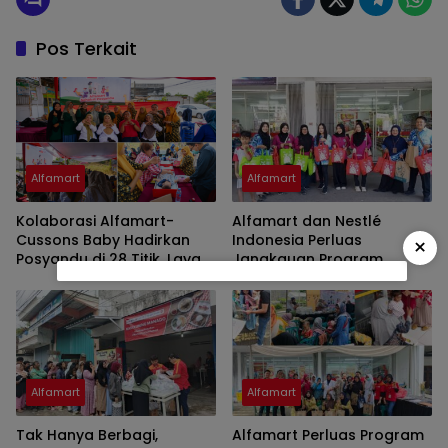
Pos Terkait
Alfamart
Alfamart
Kolaborasi Alfamart-
Alfamart dan Nestlé
Cussons Baby Hadirkan
Indonesia Perluas
×
Posyandu di 28 Titik, Layani
Jangkauan Program
2.800 Ibu dan Anak
Sahabat Posyandu untuk
Ribuan Ibu dan Anak
Alfamart
Alfamart
Tak Hanya Berbagi,
Alfamart Perluas Program