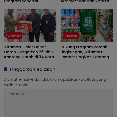
Program Sahabat
Alfamart Bagikan Ratusan
Posyandu di 34 Kota
Paket Sembako kepada
Sepanjang September
LVRI di 10 Kota
2025
Alfamart
Alfamart
Alfamart Gelar Donor
Dukung Program Ramah
Darah, Targetkan 26 Ribu
Lingkungan, Alfamart
Kantong Darah di 34 Kota
Jember Bagikan Kantong
Eco-Green di JFC 2025
Tinggalkan Balasan
Alamat email Anda tidak akan dipublikasikan.
Ruas yang
wajib ditandai
*