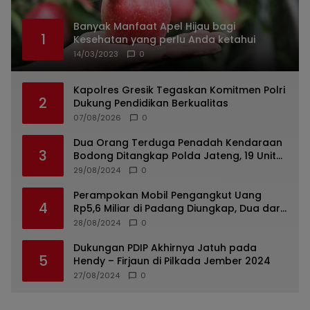
Banyak Manfaat Apel Hijau bagi
1
Kesehatan yang perlu Anda ketahui
14/03/2023
0
Kapolres Gresik Tegaskan Komitmen Polri
2
Dukung Pendidikan Berkualitas
07/08/2026
0
Dua Orang Terduga Penadah Kendaraan
3
Bodong Ditangkap Polda Jateng, 19 Unit
Roda Empat Diamankan
29/08/2024
0
Perampokan Mobil Pengangkut Uang
4
Rp5,6 Miliar di Padang Diungkap, Dua dari
Tiga Tersangka Merupakan Oknum Polisi
28/08/2024
0
Dukungan PDIP Akhirnya Jatuh pada
5
Hendy – Firjaun di Pilkada Jember 2024
27/08/2024
0