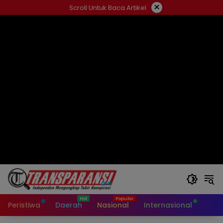
Langsung
×
Scroll Untuk Baca Artikel
ke
konten
Peristiwa
Daerah
Nasional
Internasional