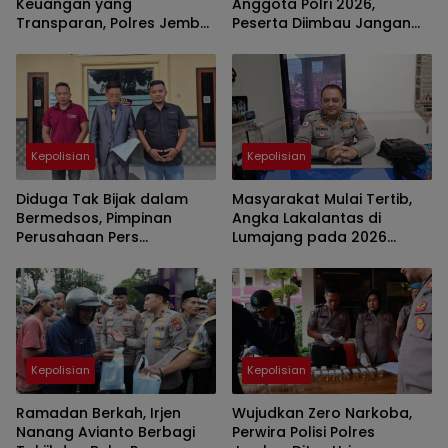
Keuangan yang
Anggota Polri 2026,
Transparan, Polres Jember
Peserta Diimbau Jangan
Polda Jatim Diganjar 3
Percaya Calo
Penghargaan dari KPPN
Kepolisian
Kepolisian
Diduga Tak Bijak dalam
Masyarakat Mulai Tertib,
Bermedsos, Pimpinan
Angka Lakalantas di
Perusahaan Pers
Lumajang pada 2026
Melaporkan Pemilik Akun
Menurun
ke Polisi Bondowoso
Kepolisian
Kepolisian
Ramadan Berkah, Irjen
Wujudkan Zero Narkoba,
Nanang Avianto Berbagi
Perwira Polisi Polres