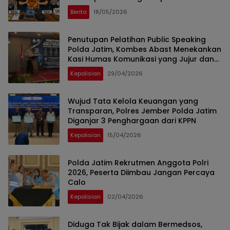
Prosedur
Berita
18/05/2026
Penutupan Pelatihan Public Speaking
Polda Jatim, Kombes Abast Menekankan
Kasi Humas Komunikasi yang Jujur dan
Transparan
Kepolisian
29/04/2026
Wujud Tata Kelola Keuangan yang
Transparan, Polres Jember Polda Jatim
Diganjar 3 Penghargaan dari KPPN
Kepolisian
15/04/2026
Polda Jatim Rekrutmen Anggota Polri
2026, Peserta Diimbau Jangan Percaya
Calo
Kepolisian
02/04/2026
Diduga Tak Bijak dalam Bermedsos,