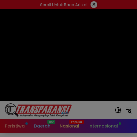
Langsung
×
Scroll Untuk Baca Artikel
ke
konten
Peristiwa
Daerah
Nasional
Internasional