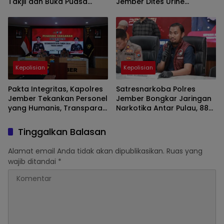
Takjil dan Buka Puasa
Jember Dites Urine
Bersama Elemen
Dadakan
Masyarakat Jawa Timur
Kepolisian
Kepolisian
Pakta Integritas, Kapolres
Satresnarkoba Polres
Jember Tekankan Personel
Jember Bongkar Jaringan
yang Humanis, Transparan
Narkotika Antar Pulau, 885
dan Responsif
Gram Sabu dan 300 Butir
Ekstasi Diamankan
Tinggalkan Balasan
Alamat email Anda tidak akan dipublikasikan.
Ruas yang
wajib ditandai
*