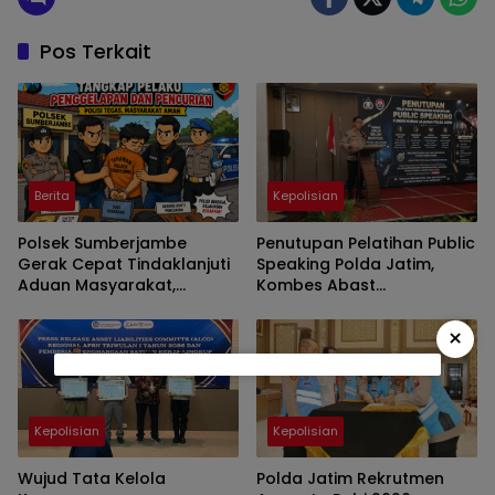
Pos Terkait
Berita
Kepolisian
Polsek Sumberjambe
Penutupan Pelatihan Public
Gerak Cepat Tindaklanjuti
Speaking Polda Jatim,
Aduan Masyarakat,
Kombes Abast
Penetapan Tersangka
Menekankan Kasi Humas
Dipastikan Sesuai Prosedur
Komunikasi yang Jujur dan
×
Transparan
Kepolisian
Kepolisian
Wujud Tata Kelola
Polda Jatim Rekrutmen