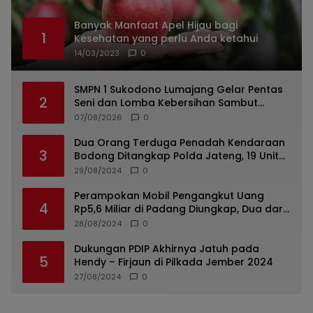
Banyak Manfaat Apel Hijau bagi
1
Kesehatan yang perlu Anda ketahui
14/03/2023
0
SMPN 1 Sukodono Lumajang Gelar Pentas
2
Seni dan Lomba Kebersihan Sambut
Semangat Kemerdekaan
07/08/2026
0
Dua Orang Terduga Penadah Kendaraan
3
Bodong Ditangkap Polda Jateng, 19 Unit
Roda Empat Diamankan
29/08/2024
0
Perampokan Mobil Pengangkut Uang
4
Rp5,6 Miliar di Padang Diungkap, Dua dari
Tiga Tersangka Merupakan Oknum Polisi
28/08/2024
0
Dukungan PDIP Akhirnya Jatuh pada
5
Hendy – Firjaun di Pilkada Jember 2024
27/08/2024
0