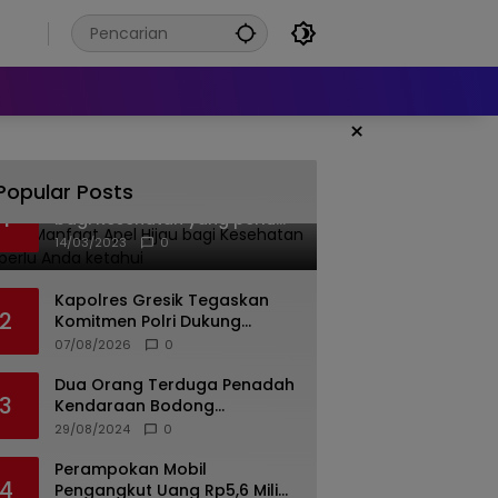
6
×
Popular Posts
Banyak Manfaat Apel Hijau
1
bagi Kesehatan yang perlu
Anda ketahui
14/03/2023
0
Kapolres Gresik Tegaskan
2
Komitmen Polri Dukung
Pendidikan Berkualitas
07/08/2026
0
Dua Orang Terduga Penadah
3
Kendaraan Bodong
Ditangkap Polda Jateng, 19
29/08/2024
0
Unit Roda Empat Diamankan
Perampokan Mobil
4
Pengangkut Uang Rp5,6 Miliar