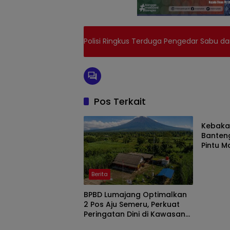
Polisi Ringkus Terduga Pengedar Sabu d
Pos Terkait
Berita
Kebakar
Banten
Pintu M
Malam I
Berita
BPBD Lumajang Optimalkan
2 Pos Aju Semeru, Perkuat
Peringatan Dini di Kawasan
Berita
Berita
Rawan Lahar