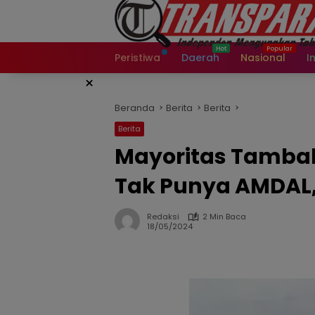
Langsung
ke
konten
Peristiwa
Daerah
Nasional
I
×
Beranda
Berita
Berita
Berita
Mayoritas Tamba
Tak Punya AMDAL
Redaksi
2 Min Baca
18/05/2024