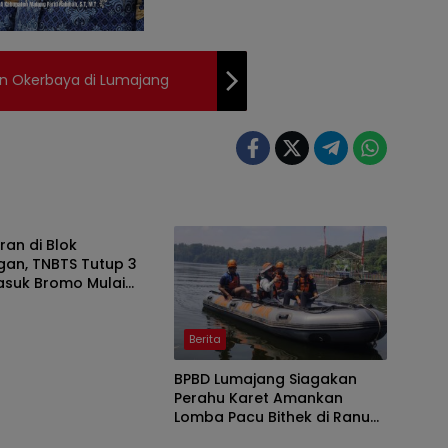
an Okerbaya di Lumajang
an di Blok
gan, TNBTS Tutup 3
asuk Bromo Mulai
ni
Berita
BPBD Lumajang Siagakan
Perahu Karet Amankan
Lomba Pacu Bithek di Ranu
Klakah