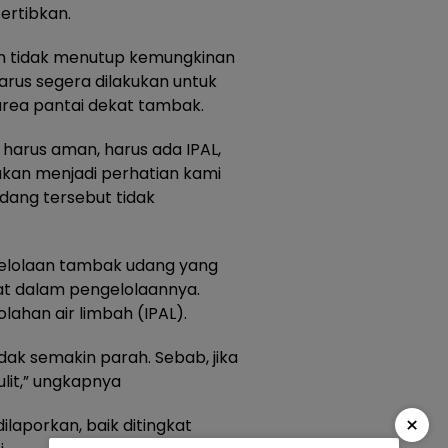
tertibkan.
rkan tidak menutup kemungkinan
harus segera dilakukan untuk
rea pantai dekat tambak.
harus aman, harus ada IPAL,
 akan menjadi perhatian kami
ang tersebut tidak
ngelolaan tambak udang yang
at dalam pengelolaannya.
olahan air limbah (IPAL).
idak semakin parah. Sebab, jika
lit,” ungkapnya
×
dilaporkan, baik ditingkat