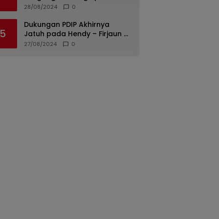
di Padang Diungkap, Dua dari
28/08/2024
0
Tiga Tersangka Merupakan
Oknum Polisi
Dukungan PDIP Akhirnya
5
Jatuh pada Hendy – Firjaun di
Pilkada Jember 2024
27/08/2024
0