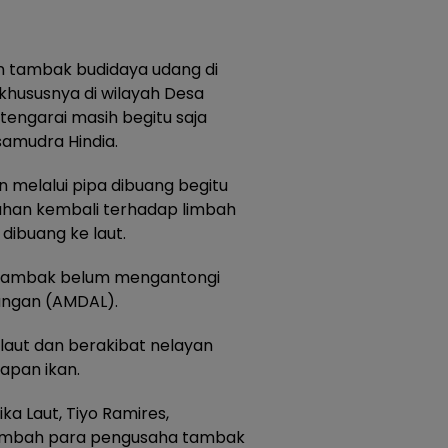
an tambak budidaya udang di
 khususnya di wilayah Desa
ngarai masih begitu saja
amudra Hindia.
n melalui pipa dibuang begitu
han kembali terhadap limbah
dibuang ke laut.
a tambak belum mengantongi
kungan (AMDAL).
 laut dan berakibat nelayan
apan ikan.
a Laut, Tiyo Ramires,
mbah para pengusaha tambak