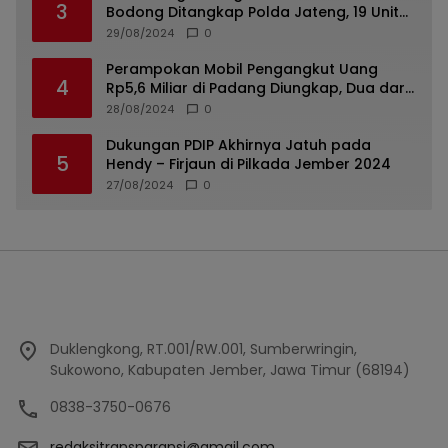
3
Bodong Ditangkap Polda Jateng, 19 Unit
Roda Empat Diamankan
29/08/2024
0
Perampokan Mobil Pengangkut Uang
4
Rp5,6 Miliar di Padang Diungkap, Dua dari
Tiga Tersangka Merupakan Oknum Polisi
28/08/2024
0
Dukungan PDIP Akhirnya Jatuh pada
5
Hendy – Firjaun di Pilkada Jember 2024
27/08/2024
0
Duklengkong, RT.001/RW.001, Sumberwringin,
Sukowono, Kabupaten Jember, Jawa Timur (68194)
0838-3750-0676
redaksitransparansi@gmail.com