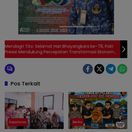
Mendagri Tito: Selamat Hari Bhayangkara ke-78, Polri
Presisi Mendukung Percepatan Transformasi Ekonomi
Menuju Indonesia Emas
Pos Terkait
Kepolisian
Berita