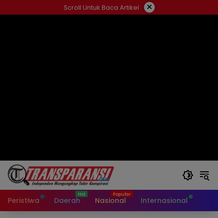
Langsung
×
Scroll Untuk Baca Artikel
ke
konten
Peristiwa
Daerah
Nasional
Internasional