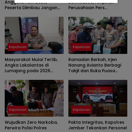
Anggota Polri 2026,
Bermedsos, Pimpinan
Peserta Diimbau Jangan
Perusahaan Pers
Percaya Calo
Melaporkan Pemilik Akun
ke Polisi Bondowoso
Kepolisian
Kepolisian
Masyarakat Mulai Tertib,
Ramadan Berkah, Irjen
Angka Lakalantas di
Nanang Avianto Berbagi
Lumajang pada 2026
Takjil dan Buka Puasa
Menurun
Bersama Elemen
Masyarakat Jawa Timur
Kepolisian
Kepolisian
Wujudkan Zero Narkoba,
Pakta Integritas, Kapolres
Perwira Polisi Polres
Jember Tekankan Personel