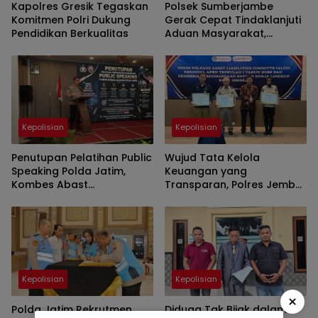
Kapolres Gresik Tegaskan
Polsek Sumberjambe
Komitmen Polri Dukung
Gerak Cepat Tindaklanjuti
Pendidikan Berkualitas
Aduan Masyarakat,
Penetapan Tersangka
Dipastikan Sesuai Prosedur
Kepolisian
Kepolisian
Penutupan Pelatihan Public
Wujud Tata Kelola
Speaking Polda Jatim,
Keuangan yang
Kombes Abast
Transparan, Polres Jember
Menekankan Kasi Humas
Polda Jatim Diganjar 3
Komunikasi yang Jujur dan
Penghargaan dari KPPN
Transparan
Kepolisian
Kepolisian
×
Polda Jatim Rekrutmen
Diduga Tak Bijak dalam