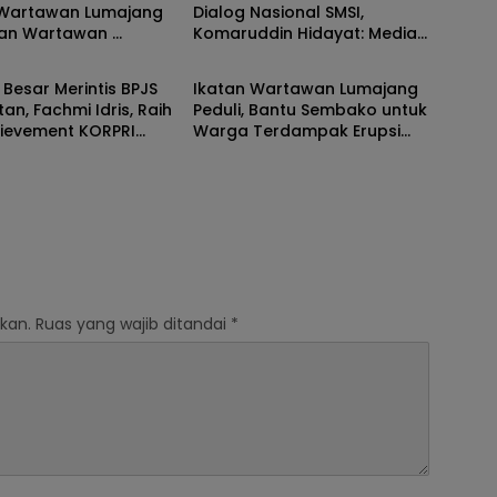
 Wartawan Lumajang
Dialog Nasional SMSI,
an Wartawan
Komaruddin Hidayat: Media
Pers
Dewan Pers
onal Menjalankan
Baru Harus Mengarah pada
Jurnalistik
Pers Sehat
 Besar Merintis BPJS
Ikatan Wartawan Lumajang
an, Fachmi Idris, Raih
Peduli, Bantu Sembako untuk
hievement KORPRI
Warga Terdampak Erupsi
Gunung Semeru
kan.
Ruas yang wajib ditandai
*