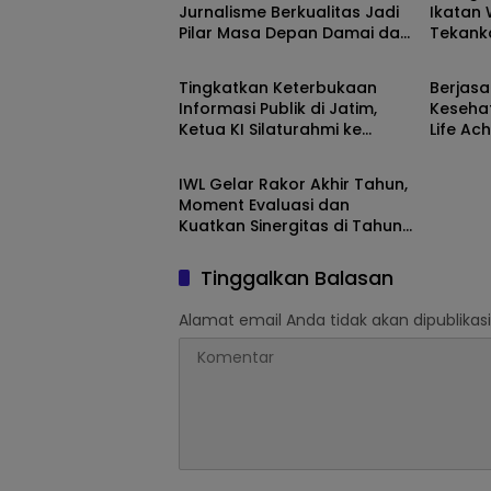
Jurnalisme Berkualitas Jadi
Ikatan
Pilar Masa Depan Damai dan
Tekank
Dewan Pers
Dewan 
Adil
Profesi
Praktik 
Tingkatkan Keterbukaan
Berjasa
Informasi Publik di Jatim,
Kesehat
Ketua KI Silaturahmi ke
Life Ac
Dewan Pers
Ketua SMSI dan PWI Jatim
Award
IWL Gelar Rakor Akhir Tahun,
Moment Evaluasi dan
Kuatkan Sinergitas di Tahun
2026
Tinggalkan Balasan
Alamat email Anda tidak akan dipublikasi