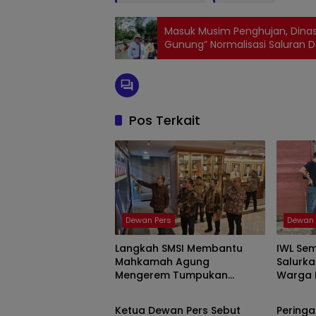
Masuk Musim Penghujan, Dina
Gunung” Normalisasi Saluran 
Pos Terkait
Dewan Pers
Dewan 
Langkah SMSI Membantu
IWL Se
Mahkamah Agung
Salurk
Mengerem Tumpukan
Warga 
Dewan Pers
Dewan 
Perkara
Lumaja
Ketua Dewan Pers Sebut
Peringa