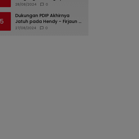
di Padang Diungkap, Dua dari
28/08/2024
0
Tiga Tersangka Merupakan
Oknum Polisi
Dukungan PDIP Akhirnya
5
Jatuh pada Hendy – Firjaun di
Pilkada Jember 2024
27/08/2024
0