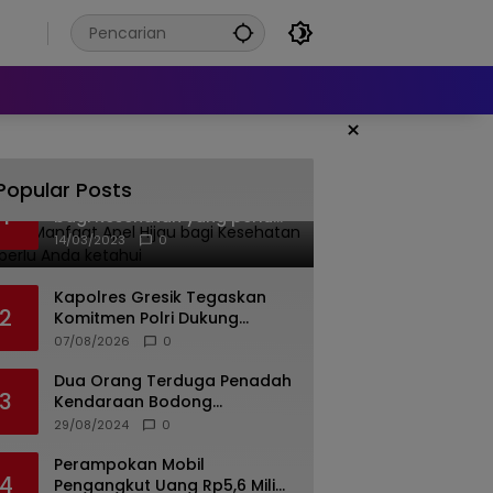
6
×
Popular Posts
Banyak Manfaat Apel Hijau
1
bagi Kesehatan yang perlu
Anda ketahui
14/03/2023
0
Kapolres Gresik Tegaskan
2
Komitmen Polri Dukung
Pendidikan Berkualitas
07/08/2026
0
Dua Orang Terduga Penadah
3
Kendaraan Bodong
Ditangkap Polda Jateng, 19
29/08/2024
0
Unit Roda Empat Diamankan
Perampokan Mobil
4
Pengangkut Uang Rp5,6 Miliar