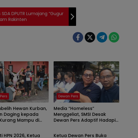
s SDA DPUTR Lumajang “Gugur
Dam Rakinten
Pers
Dewan Pers
mbelih Hewan Kurban,
Media “Homeless”
an Daging kepada
Menggeliat, SMSI Desak
Kurang Mampu di
Dewan Pers Adaptif Hadapi
Pers
Dewan Pers
ng
Era Digital
ti HPN 2026, Ketua
Ketua Dewan Pers Buka