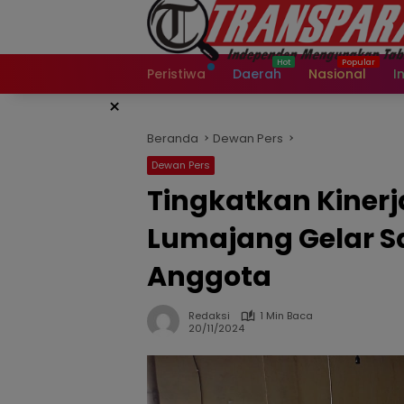
Langsung
ke
konten
Peristiwa
Daerah
Nasional
I
×
Beranda
Dewan Pers
Dewan Pers
Tingkatkan Kinerj
Lumajang Gelar 
Anggota
Redaksi
1 Min Baca
20/11/2024