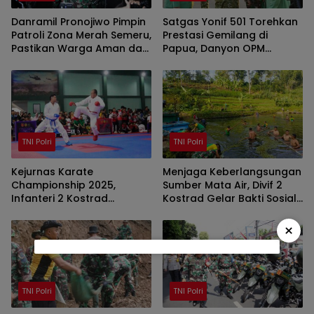
Danramil Pronojiwo Pimpin
Satgas Yonif 501 Torehkan
Patroli Zona Merah Semeru,
Prestasi Gemilang di
Pastikan Warga Aman dan
Papua, Danyon OPM
Rumah Tetap Terjaga
Kembali Ke Pangkuan NKRI
TNI Polri
TNI Polri
Kejurnas Karate
Menjaga Keberlangsungan
Championship 2025,
Sumber Mata Air, Divif 2
Infanteri 2 Kostrad
Kostrad Gelar Bakti Sosial
Tingkatkan Prestasi Bibit
Bersihkan Sumber Mata Air
Atlet
Stupa Sumberawan
×
TNI Polri
TNI Polri