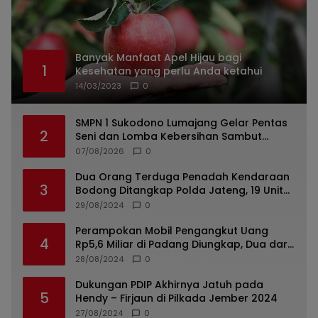
Banyak Manfaat Apel Hijau bagi
1
Kesehatan yang perlu Anda ketahui
14/03/2023
0
SMPN 1 Sukodono Lumajang Gelar Pentas
2
Seni dan Lomba Kebersihan Sambut
Semangat Kemerdekaan
07/08/2026
0
Dua Orang Terduga Penadah Kendaraan
3
Bodong Ditangkap Polda Jateng, 19 Unit
Roda Empat Diamankan
29/08/2024
0
Perampokan Mobil Pengangkut Uang
4
Rp5,6 Miliar di Padang Diungkap, Dua dari
Tiga Tersangka Merupakan Oknum Polisi
28/08/2024
0
Dukungan PDIP Akhirnya Jatuh pada
5
Hendy – Firjaun di Pilkada Jember 2024
27/08/2024
0