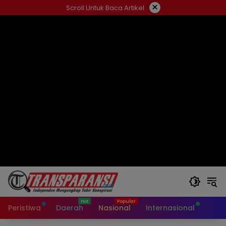
Langsung
×
Scroll Untuk Baca Artikel
ke
konten
Peristiwa
Daerah
Nasional
Internasional