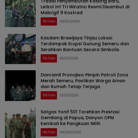
Tradisi Penyambutan Kasbrig Baru,
Letkol Inf Tri Wiratno Resmi Disambut di
Mabrigif 9 Kostrad
TNI Polri
14/05/2026
Kasdam Brawijaya Tinjau Lokasi
Terdampak Erupsi Gunung Semeru dan
Serahkan Bantuan Secara Simbolis
TNI Polri
25/11/2025
Danramil Pronojiwo Pimpin Patroli Zona
Merah Semeru, Pastikan Warga Aman
dan Rumah Tetap Terjaga
TNI Polri
23/11/2025
Satgas Yonif 501 Torehkan Prestasi
Gemilang di Papua, Danyon OPM
Kembali Ke Pangkuan NKRI
TNI Polri
06/06/2025