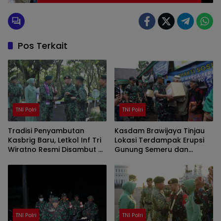
Pos Terkait
TNI Polri
TNI Polri
Tradisi Penyambutan
Kasdam Brawijaya Tinjau
Kasbrig Baru, Letkol Inf Tri
Lokasi Terdampak Erupsi
Wiratno Resmi Disambut di
Gunung Semeru dan
Mabrigif 9 Kostrad
Serahkan Bantuan Secara
Simbolis
TNI Polri
TNI Polri