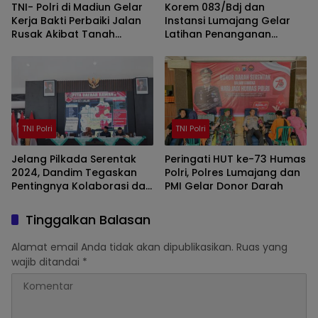
TNI- Polri di Madiun Gelar
Korem 083/Bdj dan
Kerja Bakti Perbaiki Jalan
Instansi Lumajang Gelar
Rusak Akibat Tanah
Latihan Penanganan
Longsor
Konflik Sosial
TNI Polri
TNI Polri
Jelang Pilkada Serentak
Peringati HUT ke-73 Humas
2024, Dandim Tegaskan
Polri, Polres Lumajang dan
Pentingnya Kolaborasi dan
PMI Gelar Donor Darah
Penguatan Keamanan
Wilayah
Tinggalkan Balasan
Alamat email Anda tidak akan dipublikasikan.
Ruas yang
wajib ditandai
*