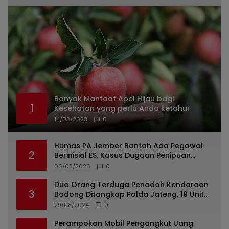
Banyak Manfaat Apel Hijau bagi
1
Kesehatan yang perlu Anda ketahui
14/03/2023
0
Humas PA Jember Bantah Ada Pegawai
2
Berinisial ES, Kasus Dugaan Penipuan
Mencuat
06/08/2026
0
Dua Orang Terduga Penadah Kendaraan
3
Bodong Ditangkap Polda Jateng, 19 Unit
Roda Empat Diamankan
29/08/2024
0
Perampokan Mobil Pengangkut Uang