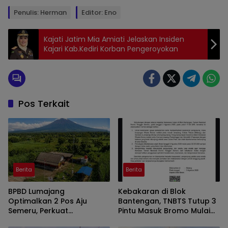
Penulis: Herman
Editor: Eno
Kajati Jatim Mia Amiati Jelaskan Insiden
Kajari Kab.Kediri Korban Pengeroyokan
Pos Terkait
Berita
Berita
BPBD Lumajang
Kebakaran di Blok
Optimalkan 2 Pos Aju
Bantengan, TNBTS Tutup 3
Semeru, Perkuat
Pintu Masuk Bromo Mulai
Peringatan Dini di Kawasan
Malam Ini