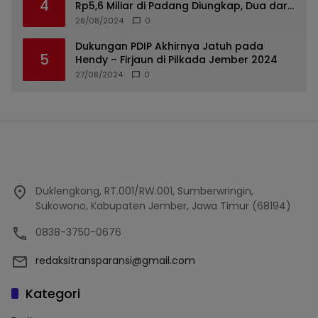
4
Rp5,6 Miliar di Padang Diungkap, Dua dari
Tiga Tersangka Merupakan Oknum Polisi
28/08/2024
0
Dukungan PDIP Akhirnya Jatuh pada
5
Hendy – Firjaun di Pilkada Jember 2024
27/08/2024
0
Duklengkong, RT.001/RW.001, Sumberwringin,
Sukowono, Kabupaten Jember, Jawa Timur (68194)
0838-3750-0676
redaksitransparansi@gmail.com
Kategori