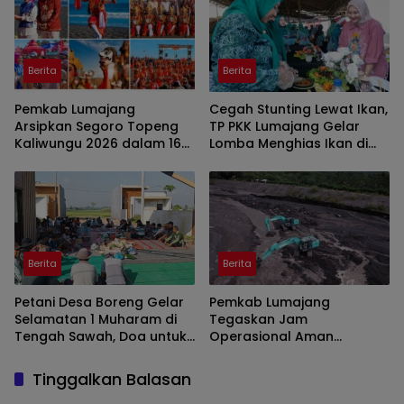
Berita
Berita
Pemkab Lumajang
Cegah Stunting Lewat Ikan,
Arsipkan Segoro Topeng
TP PKK Lumajang Gelar
Kaliwungu 2026 dalam 160
Lomba Menghias Ikan di
Konten Digital
Pantai Watu Pecak
Berita
Berita
Petani Desa Boreng Gelar
Pemkab Lumajang
Selamatan 1 Muharam di
Tegaskan Jam
Tengah Sawah, Doa untuk
Operasional Aman
Panen Melimpah
Tambang di Kawasan
Semeru
Tinggalkan Balasan