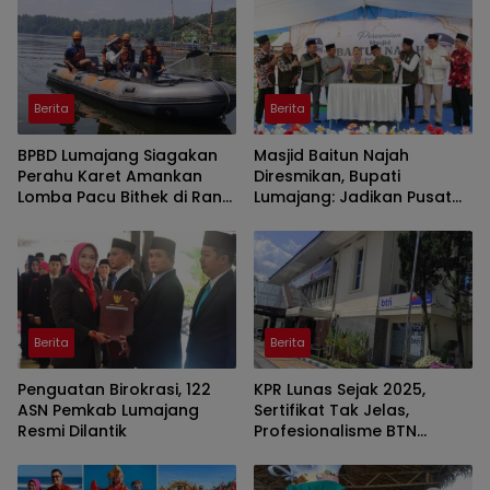
Rawan Lahar
Berita
Berita
BPBD Lumajang Siagakan
Masjid Baitun Najah
Perahu Karet Amankan
Diresmikan, Bupati
Lomba Pacu Bithek di Ranu
Lumajang: Jadikan Pusat
Klakah
Kegiatan Pemuda
Berita
Berita
Penguatan Birokrasi, 122
KPR Lunas Sejak 2025,
ASN Pemkab Lumajang
Sertifikat Tak Jelas,
Resmi Dilantik
Profesionalisme BTN
Jember Disorot