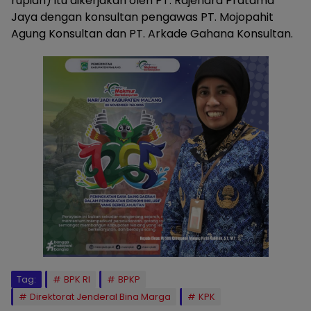
rupiah) itu dikerjakan oleh PT. Rajendra Pratama
Jaya dengan konsultan pengawas PT. Mojopahit
Agung Konsultan dan PT. Arkade Gahana Konsultan.
Tag:
BPK RI
BPKP
Direktorat Jenderal Bina Marga
KPK