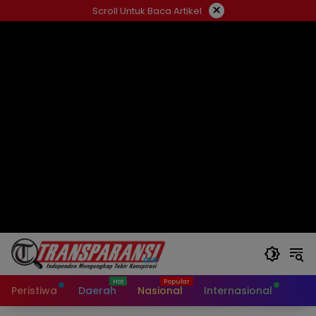
Langsung
×
Scroll Untuk Baca Artikel
ke
konten
Peristiwa
Daerah
Nasional
Internasional