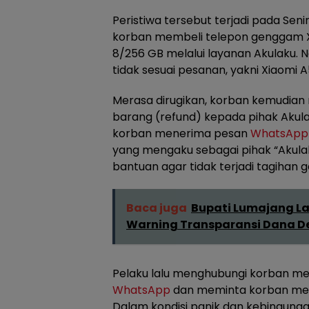
Peristiwa tersebut terjadi pada Sen
korban membeli telepon genggam X
8/256 GB melalui layanan Akulaku. 
tidak sesuai pesanan, yakni Xiaomi 
Merasa dirugikan, korban kemudia
barang (refund) kepada pihak Akula
korban menerima pesan
WhatsApp
yang mengaku sebagai pihak “Akul
bantuan agar tidak terjadi tagihan 
Baca juga
Bupati Lumajang Lan
Warning Transparansi Dana D
Pelaku lalu menghubungi korban me
WhatsApp
dan meminta korban mengi
Dalam kondisi panik dan kebingung