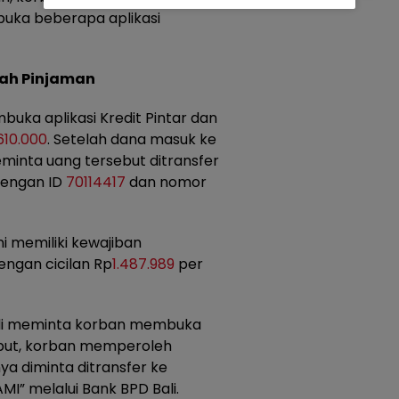
uka beberapa aplikasi
lah Pinjaman
uka aplikasi Kredit Pintar dan
610.000
. Setelah dana masuk ke
eminta uang tersebut ditransfer
dengan ID
70114417
dan nomor
ni memiliki kewajiban
ngan cicilan Rp
1.487.989
per
bali meminta korban membuka
sebut, korban memperoleh
ya diminta ditransfer ke
I” melalui Bank BPD Bali.