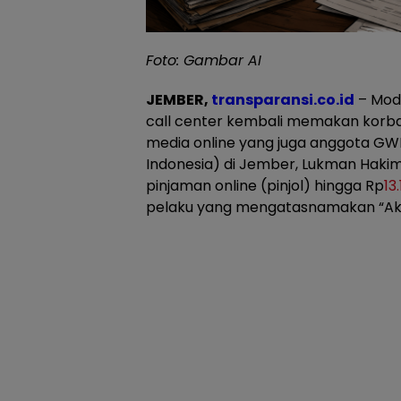
Foto: Gambar AI
JEMBER,
t
ransparansi.co.id
– Mod
call center kembali memakan korban
media online yang juga anggota G
Indonesia) di Jember, Lukman Haki
pinjaman online (pinjol) hingga Rp
13
pelaku yang mengatasnamakan “Aku