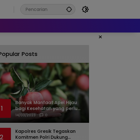
6
×
Popular Posts
Banyak Manfaat Apel Hijau
1
bagi Kesehatan yang perlu
Anda ketahui
14/03/2023
0
Kapolres Gresik Tegaskan
2
Komitmen Polri Dukung