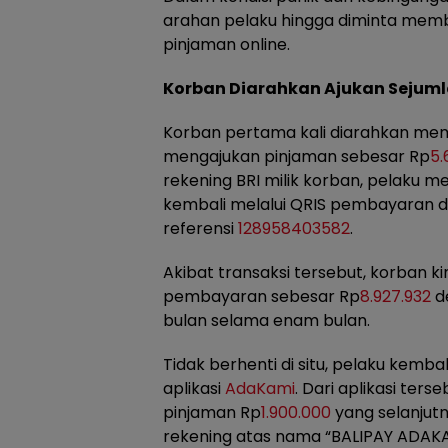
arahan pelaku hingga diminta memb
pinjaman online.
Korban Diarahkan Ajukan Sejum
Korban pertama kali diarahkan memb
mengajukan pinjaman sebesar Rp
5.
rekening BRI milik korban, pelaku m
kembali melalui QRIS pembayaran 
referensi
128958403582
.
Akibat transaksi tersebut, korban ki
pembayaran sebesar Rp
8.927.932
de
bulan selama enam bulan.
Tidak berhenti di situ, pelaku kem
aplikasi
AdaKami
. Dari aplikasi ter
pinjaman Rp
1.900.000
yang selanjutn
rekening atas nama “BALIPAY ADAKAM