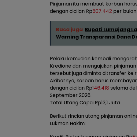
Pinjaman itu membuat korban haru
dengan cicilan Rp
507.442
per bulan
Baca juga
Bupati Lumajang Lan
Warning Transparansi Dana D
Pelaku kemudian kembali mengarah
Kredione dan mengajukan pinjaman
tersebut juga diminta ditransfer ke 
Akibatnya, korban harus membayar 
dengan cicilan Rp
146.418
selama del
September 2026.
Total Utang Capai Rp13,1 Juta.
Berikut rincian utang pinjaman onlin
Lukman Hakim:
Kredit Pintar besaran pinjaman Rp
5