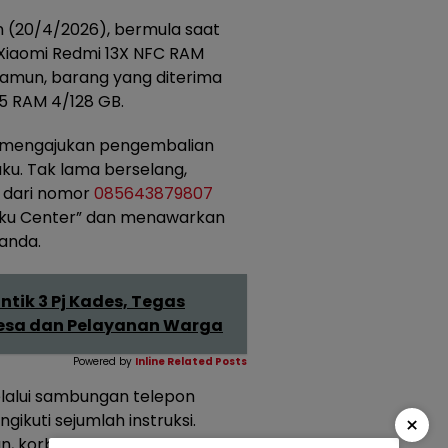
in (20/4/2026), bermula saat
iaomi Redmi 13X NFC RAM
Namun, barang yang diterima
A5 RAM 4/128 GB.
n mengajukan pengembalian
ku. Tak lama berselang,
dari nomor
085643879807
aku Center” dan menawarkan
ganda.
tik 3 Pj Kades, Tegas
esa dan Pelayanan Warga
Powered by
Inline Related Posts
lalui sambungan telepon
kuti sejumlah instruksi.
×
an, korban mengaku menuruti