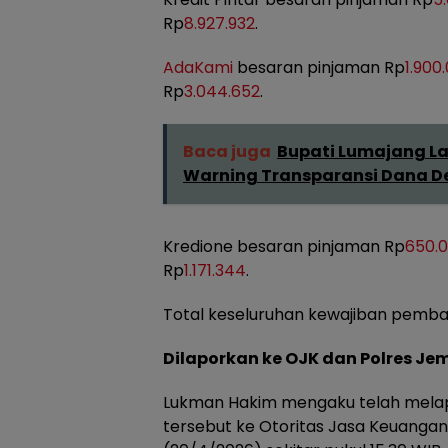
Rp
8.927.932
.
AdaKami
besaran pinjaman Rp
1.900
Rp
3.044.652
.
Baca juga
Bupati Lumajang Lan
Warning Transparansi Dana D
Kredione besaran pinjaman Rp
650.
Rp
1.171.344
.
Total keseluruhan kewajiban pemb
Dilaporkan ke OJK dan Polres Je
Lukman Hakim mengaku telah mela
tersebut ke Otoritas Jasa Keuanga