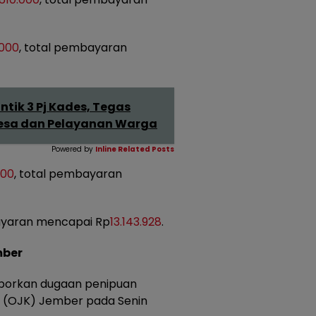
.000
, total pembayaran
tik 3 Pj Kades, Tegas
esa dan Pelayanan Warga
Powered by
Inline Related Posts
000
, total pembayaran
ayaran mencapai Rp
13.143.928
.
mber
porkan dugaan penipuan
n (OJK) Jember pada Senin