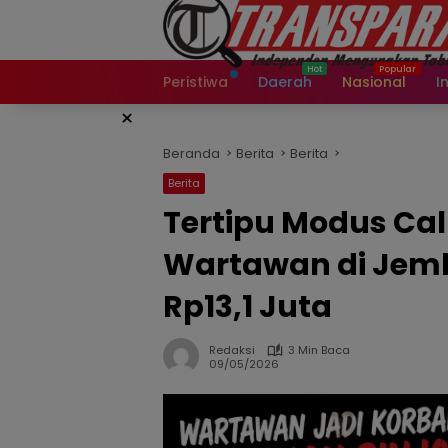
Langsung
ke
konten
Peristiwa
Daerah
Nasional
I
×
Beranda
Berita
Berita
Berita
Tertipu Modus Cal
Wartawan di Jember
Rp13,1 Juta
Redaksi
3 Min Baca
09/05/2026