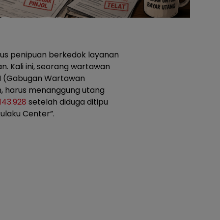
us penipuan berkedok layanan
. Kali ini, seorang wartawan
WI (Gabugan Wartawan
m, harus menanggung utang
.143.928
setelah diduga ditipu
laku Center”.