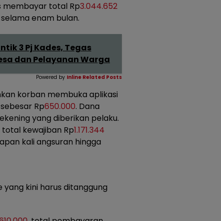
s membayar total Rp
3.044.652
 selama enam bulan.
tik 3 Pj Kades, Tegas
esa dan Pelayanan Warga
Powered by
Inline Related Posts
kan korban membuka aplikasi
 sebesar Rp
650.000
. Dana
rekening yang diberikan pelaku.
total kewajiban Rp
1.171.344
apan kali angsuran hingga
e yang kini harus ditanggung
.610.000
, total pembayaran