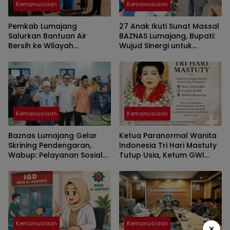
Kemanusiaan
Kemanusiaan
Pemkab Lumajang
27 Anak Ikuti Sunat Massal
Salurkan Bantuan Air
BAZNAS Lumajang, Bupati:
Bersih ke Wilayah
Wujud Sinergi untuk
Terdampak Kekeringan
Generasi Sehat
Kemanusiaan
Kemanusiaan
Baznas Lumajang Gelar
Ketua Paranormal Wanita
Skrining Pendengaran,
Indonesia Tri Hari Mastuty
Wabup: Pelayanan Sosial
Tutup Usia, Ketum GWI
Lewat Kehadiran
Sampaikan Duka
Mendalam
Kemanusiaan
Kemanusiaan
×