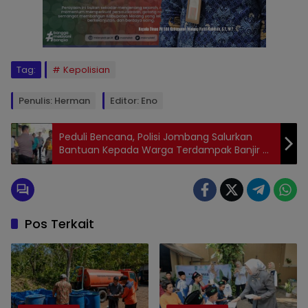
Tag:
Kepolisian
Penulis: Herman
Editor: Eno
Peduli Bencana, Polisi Jombang Salurkan
Bantuan Kepada Warga Terdampak Banjir di
Wilayahnya
Pos Terkait