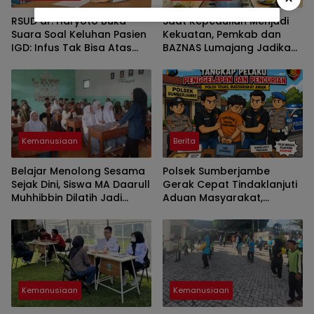
RSUD dr. Haryoto Buka
Saat Kepedulian Menjadi
Suara Soal Keluhan Pasien
Kekuatan, Pemkab dan
IGD: Infus Tak Bisa Atas
BAZNAS Lumajang Jadikan
Permintaan, Penanganan
Zakat-Infaq Penggerak
Berdasarkan Indikasi Medis
Ekonomi Warga
Kemanusiaan
Berita
Belajar Menolong Sesama
Polsek Sumberjambe
Sejak Dini, Siswa MA Daarull
Gerak Cepat Tindaklanjuti
Muhhibbin Dilatih Jadi
Aduan Masyarakat,
Garda Kemanusiaan
Penetapan Tersangka
Dipastikan Sesuai Prosedur
Kemanusiaan
Kemanusiaan