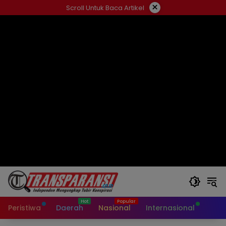
Langsung
×
Scroll Untuk Baca Artikel
ke
konten
Peristiwa
Daerah
Nasional
Internasional