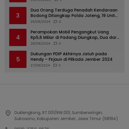
Dua Orang Terduga Penadah Kendaraan
3
Bodong Ditangkap Polda Jateng, 19 Unit
Roda Empat Diamankan
29/08/2024
0
Perampokan Mobil Pengangkut Uang
4
Rp5,6 Miliar di Padang Diungkap, Dua dari
Tiga Tersangka Merupakan Oknum Polisi
28/08/2024
0
Dukungan PDIP Akhirnya Jatuh pada
5
Hendy – Firjaun di Pilkada Jember 2024
27/08/2024
0
Duklengkong, RT.001/RW.001, Sumberwringin,
Sukowono, Kabupaten Jember, Jawa Timur (68194)