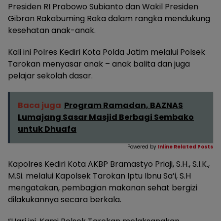
Presiden RI Prabowo Subianto dan Wakil Presiden
Gibran Rakabuming Raka dalam rangka mendukung
kesehatan anak-anak.
Kali ini Polres Kediri Kota Polda Jatim melalui Polsek
Tarokan menyasar anak – anak balita dan juga
pelajar sekolah dasar.
Baca juga
Program Ramadan, BAZNAS
Lumajang Sasar Masjid Berbagi Sembako
untuk Dhuafa
Powered by
Inline Related Posts
Kapolres Kediri Kota AKBP Bramastyo Priaji, S.H., S.I.K.,
M.Si. melalui Kapolsek Tarokan Iptu Ibnu Sa’i, S.H
mengatakan, pembagian makanan sehat bergizi
dilakukannya secara berkala.