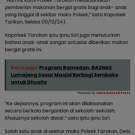
“Hari ini, Kami Polsek Tarokan melaksanakan
pemberian makanan bergizi gratis bagi anak- anak
yang tinggal di sekitar mako Polsek,” kata Kapolsek
Tarikan, Selasa (10/12/24).
Kapolsek Tarokan Iptu Ipnu Sa’i juga menuturkan
bahwa anak-anak sangat antusias diberikan makan
bergizi gratis ini.
Baca juga
Program Ramadan, BAZNAS
Lumajang Sasar Masjid Berbagi Sembako
untuk Dhuafa
Powered by
Inline Related Posts
“Ke depannya, program ini akan dilaksanakan
secara berkala bergantian di sekolah-sekolah,
khususnya sekolah dasar,” uata Iptu Ipnu Sa’i.
Salah satu anak di sekitar mako Polsek Tarokan, Dela