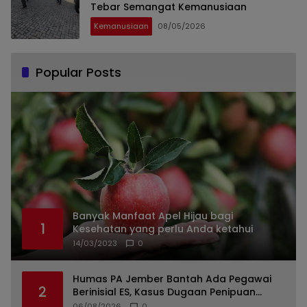
Tebar Semangat Kemanusiaan
Kemanusiaan
08/05/2026
Popular Posts
Banyak Manfaat Apel Hijau bagi
1
Kesehatan yang perlu Anda ketahui
14/03/2023
0
Humas PA Jember Bantah Ada Pegawai
2
Berinisial ES, Kasus Dugaan Penipuan
Mencuat
06/08/2026
0