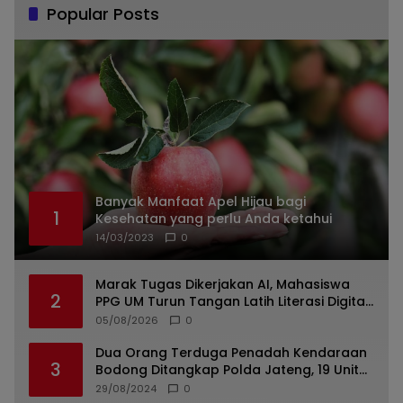
Popular Posts
Banyak Manfaat Apel Hijau bagi
1
Kesehatan yang perlu Anda ketahui
14/03/2023
0
Marak Tugas Dikerjakan AI, Mahasiswa
2
PPG UM Turun Tangan Latih Literasi Digital
di Lumajang
05/08/2026
0
Dua Orang Terduga Penadah Kendaraan
3
Bodong Ditangkap Polda Jateng, 19 Unit
Roda Empat Diamankan
29/08/2024
0