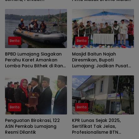
Peringatan Dini di Kawasan
Malam Ini
Rawan Lahar
Berita
Berita
BPBD Lumajang Siagakan
Masjid Baitun Najah
Perahu Karet Amankan
Diresmikan, Bupati
Lomba Pacu Bithek di Ranu
Lumajang: Jadikan Pusat
Klakah
Kegiatan Pemuda
Berita
Berita
Penguatan Birokrasi, 122
KPR Lunas Sejak 2025,
ASN Pemkab Lumajang
Sertifikat Tak Jelas,
Resmi Dilantik
Profesionalisme BTN
Jember Disorot