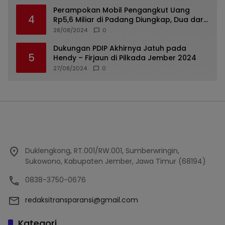
Perampokan Mobil Pengangkut Uang
4
Rp5,6 Miliar di Padang Diungkap, Dua dari
Tiga Tersangka Merupakan Oknum Polisi
28/08/2024
0
Dukungan PDIP Akhirnya Jatuh pada
5
Hendy – Firjaun di Pilkada Jember 2024
27/08/2024
0
Duklengkong, RT.001/RW.001, Sumberwringin,
Sukowono, Kabupaten Jember, Jawa Timur (68194)
0838-3750-0676
redaksitransparansi@gmail.com
Kategori