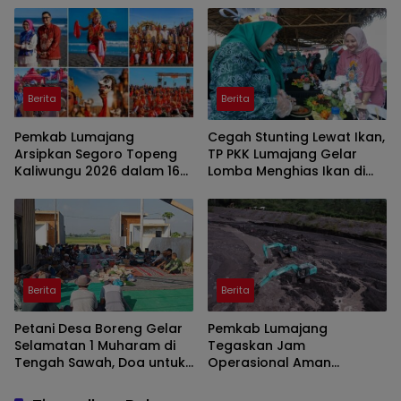
Berita
Berita
Pemkab Lumajang
Cegah Stunting Lewat Ikan,
Arsipkan Segoro Topeng
TP PKK Lumajang Gelar
Kaliwungu 2026 dalam 160
Lomba Menghias Ikan di
Konten Digital
Pantai Watu Pecak
Berita
Berita
Petani Desa Boreng Gelar
Pemkab Lumajang
Selamatan 1 Muharam di
Tegaskan Jam
Tengah Sawah, Doa untuk
Operasional Aman
Panen Melimpah
Tambang di Kawasan
Semeru