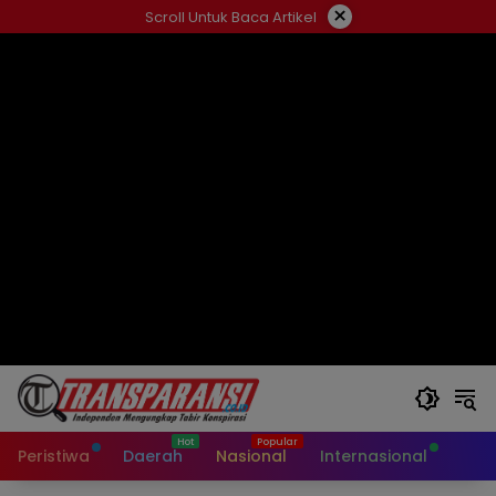
Langsung
×
Scroll Untuk Baca Artikel
ke
konten
Peristiwa
Daerah
Nasional
Internasional