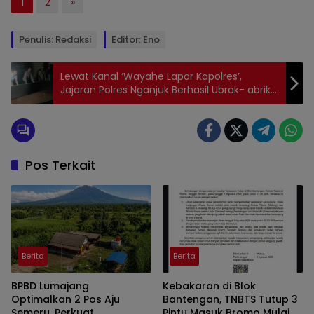
1
2
»
Penulis: Redaksi
Editor: Eno
Lewat Kanal ‘Wayahe Lapor Kapolres’,
Jajaran Polres Nganjuk Berhasil Ubrak- abrik
Arena Sabung Ayam
Pos Terkait
Berita
Berita
BPBD Lumajang
Kebakaran di Blok
Optimalkan 2 Pos Aju
Bantengan, TNBTS Tutup 3
Semeru, Perkuat
Pintu Masuk Bromo Mulai