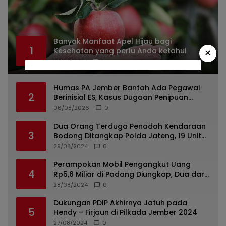
Banyak Manfaat Apel Hijau bagi
1
×
Kesehatan yang perlu Anda ketahui
14/03/2023
0
Humas PA Jember Bantah Ada Pegawai
2
Berinisial ES, Kasus Dugaan Penipuan
Mencuat
06/08/2026
0
Dua Orang Terduga Penadah Kendaraan
3
Bodong Ditangkap Polda Jateng, 19 Unit
Roda Empat Diamankan
29/08/2024
0
Perampokan Mobil Pengangkut Uang
4
Rp5,6 Miliar di Padang Diungkap, Dua dari
Tiga Tersangka Merupakan Oknum Polisi
28/08/2024
0
Dukungan PDIP Akhirnya Jatuh pada
5
Hendy – Firjaun di Pilkada Jember 2024
27/08/2024
0