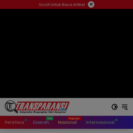
Langsung
×
Scroll Untuk Baca Artikel
ke
konten
Peristiwa
Daerah
Nasional
Internasional