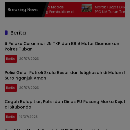
ah Sebar Fitnah, Ketua Madas
Marak Tugas Dikerjakan 
Breaking News
rah Jember Tantang Pembuktian di
PPG UM Turun Tangan Latih 
pan Penyidik
di Lumajang
Berita
6 Pelaku Curanmor 25 TKP dan BB 9 Motor Diamankan
Polres Tuban
Berita
20/07/2023
Polisi Gelar Patroli Skala Besar dan Istighosah di Malam 1
Suro Nganjuk Aman
Berita
20/07/2023
Cegah Balap Liar, Polisi dan Dinas PU Pasang Marka Kejut
di Situbondo
Berita
19/07/2023