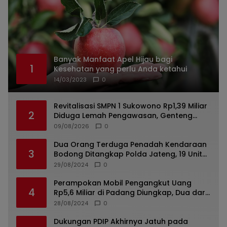
Banyak Manfaat Apel Hijau bagi
1
Kesehatan yang perlu Anda ketahui
14/03/2023
0
Revitalisasi SMPN 1 Sukowono Rp1,39 Miliar
2
Diduga Lemah Pengawasan, Genteng
Lama Dipakai, APD Pekerja Dipertanyakan
09/08/2026
0
Dua Orang Terduga Penadah Kendaraan
3
Bodong Ditangkap Polda Jateng, 19 Unit
Roda Empat Diamankan
29/08/2024
0
Perampokan Mobil Pengangkut Uang
4
Rp5,6 Miliar di Padang Diungkap, Dua dari
Tiga Tersangka Merupakan Oknum Polisi
28/08/2024
0
Dukungan PDIP Akhirnya Jatuh pada