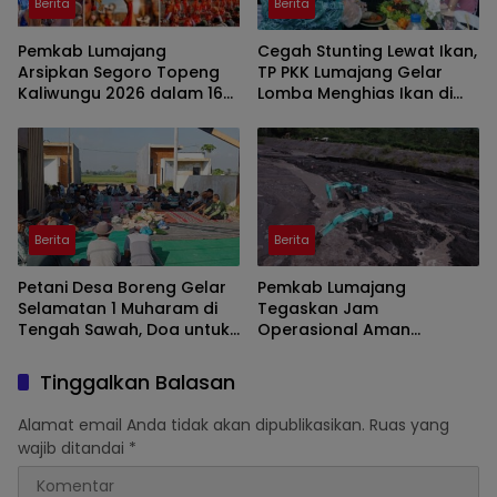
Berita
Berita
Pemkab Lumajang
Cegah Stunting Lewat Ikan,
Arsipkan Segoro Topeng
TP PKK Lumajang Gelar
Kaliwungu 2026 dalam 160
Lomba Menghias Ikan di
Konten Digital
Pantai Watu Pecak
Berita
Berita
Petani Desa Boreng Gelar
Pemkab Lumajang
Selamatan 1 Muharam di
Tegaskan Jam
Tengah Sawah, Doa untuk
Operasional Aman
Panen Melimpah
Tambang di Kawasan
Semeru
Tinggalkan Balasan
Alamat email Anda tidak akan dipublikasikan.
Ruas yang
wajib ditandai
*