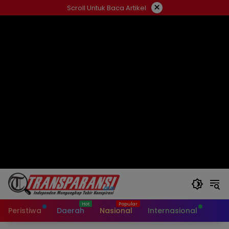
Langsung
×
Scroll Untuk Baca Artikel
ke
konten
Peristiwa
Daerah
Nasional
Internasional