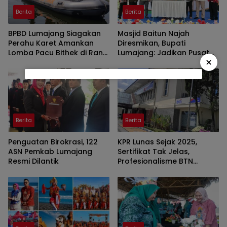
Berita
Berita
BPBD Lumajang Siagakan
Masjid Baitun Najah
Perahu Karet Amankan
Diresmikan, Bupati
Lomba Pacu Bithek di Ranu
Lumajang: Jadikan Pusat
×
Klakah
Kegiatan Pemuda
Berita
Berita
Penguatan Birokrasi, 122
KPR Lunas Sejak 2025,
ASN Pemkab Lumajang
Sertifikat Tak Jelas,
Resmi Dilantik
Profesionalisme BTN
Jember Disorot