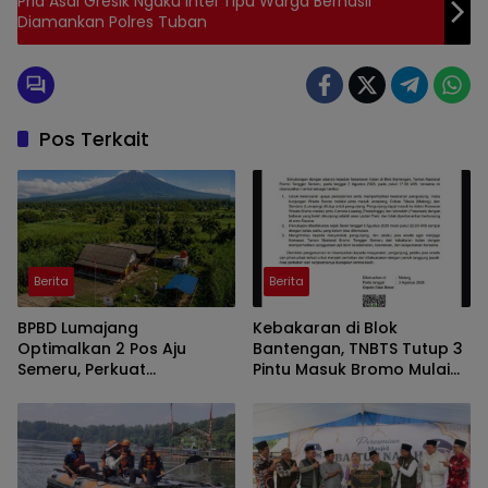
Pria Asal Gresik Ngaku Intel Tipu Warga Berhasil
Diamankan Polres Tuban
Pos Terkait
Berita
Berita
BPBD Lumajang
Kebakaran di Blok
Optimalkan 2 Pos Aju
Bantengan, TNBTS Tutup 3
Semeru, Perkuat
Pintu Masuk Bromo Mulai
Peringatan Dini di Kawasan
Malam Ini
Rawan Lahar