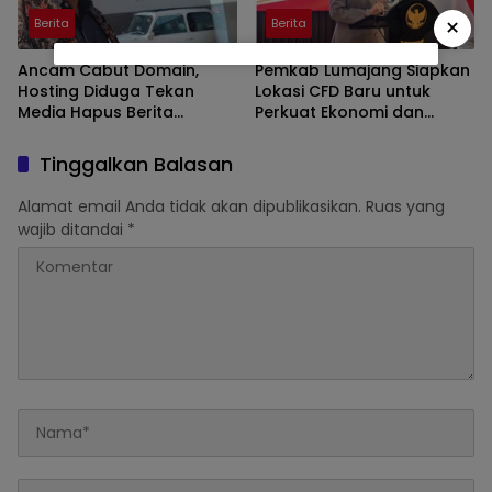
×
Berita
Berita
Ancam Cabut Domain,
Pemkab Lumajang Siapkan
Hosting Diduga Tekan
Lokasi CFD Baru untuk
Media Hapus Berita
Perkuat Ekonomi dan
Persidangan Korupsi di
Ruang Publik
Jatim
Tinggalkan Balasan
Alamat email Anda tidak akan dipublikasikan.
Ruas yang
wajib ditandai
*