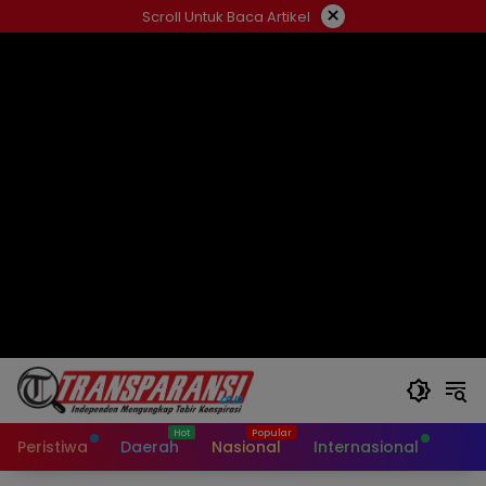
Langsung
×
Scroll Untuk Baca Artikel
ke
konten
Peristiwa
Daerah
Nasional
Internasional