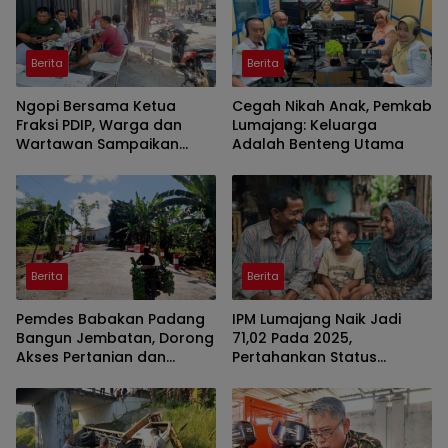
Berita
Berita
Ngopi Bersama Ketua
Cegah Nikah Anak, Pemkab
Fraksi PDIP, Warga dan
Lumajang: Keluarga
Wartawan Sampaikan
Adalah Benteng Utama
Beragam Persoalan
Lumajang Secara
Langsung
Berita
Berita
Pemdes Babakan Padang
IPM Lumajang Naik Jadi
Bangun Jembatan, Dorong
71,02 Pada 2025,
Akses Pertanian dan
Pertahankan Status
Ekonomi Warga
Kategori Tinggi