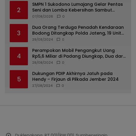
SMPN 1 Sukodono Lumajang Gelar Pentas
2
Seni dan Lomba Kebersihan Sambut
Semangat Kemerdekaan
07/08/2026
0
Dua Orang Terduga Penadah Kendaraan
3
Bodong Ditangkap Polda Jateng, 19 Unit
Roda Empat Diamankan
29/08/2024
0
Perampokan Mobil Pengangkut Uang
4
Rp5,6 Miliar di Padang Diungkap, Dua dari
Tiga Tersangka Merupakan Oknum Polisi
28/08/2024
0
Dukungan PDIP Akhirnya Jatuh pada
5
Hendy – Firjaun di Pilkada Jember 2024
27/08/2024
0
Duklengkong, RT.001/RW.001, Sumberwringin,