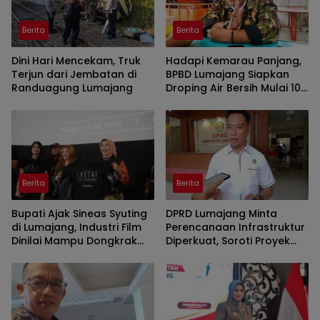
Berita
Berita
Dini Hari Mencekam, Truk
Hadapi Kemarau Panjang,
Terjun dari Jembatan di
BPBD Lumajang Siapkan
Randuagung Lumajang
Droping Air Bersih Mulai 10
Juli 2026
Berita
Berita
Bupati Ajak Sineas Syuting
DPRD Lumajang Minta
di Lumajang, Industri Film
Perencanaan Infrastruktur
Dinilai Mampu Dongkrak
Diperkuat, Soroti Proyek
Ekonomi Kreatif
Selesai tapi Masih
Bermasalah