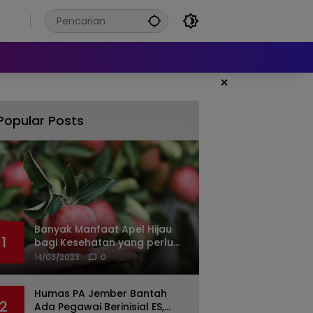
6
×
Popular Posts
Banyak Manfaat Apel Hijau
1
bagi Kesehatan yang perlu
Anda ketahui
14/03/2023
0
Humas PA Jember Bantah
2
Ada Pegawai Berinisial ES,