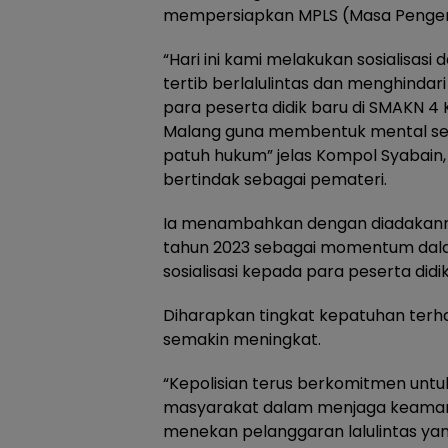
mempersiapkan MPLS (Masa Pengena
“Hari ini kami melakukan sosialisasi
tertib berlalulintas dan menghinda
para peserta didik baru di SMAKN 4
Malang guna membentuk mental sert
patuh hukum” jelas Kompol Syabain, 
bertindak sebagai pemateri.
Ia menambahkan dengan diadakann
tahun 2023 sebagai momentum dal
sosialisasi kepada para peserta didi
Diharapkan tingkat kepatuhan terha
semakin meningkat.
“Kepolisian terus berkomitmen untu
masyarakat dalam menjaga keamanan
menekan pelanggaran lalulintas yan