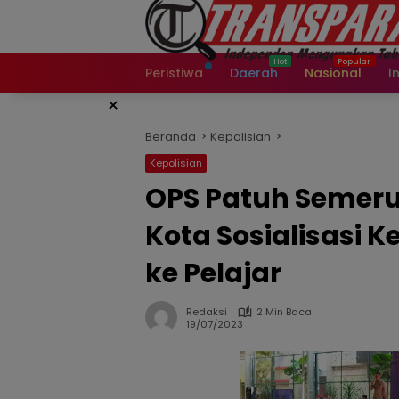
Langsung
ke
konten
Peristiwa
Daerah
Nasional
I
×
Beranda
Kepolisian
Kepolisian
OPS Patuh Semeru
Kota Sosialisasi 
ke Pelajar
Redaksi
2 Min Baca
19/07/2023