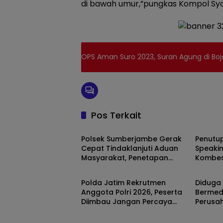
di bawah umur,”pungkas Kompol Sy
OPS Aman Suro 2023, Suran Agung di Bo
Pos Terkait
Berita
Kepoli
Polsek Sumberjambe Gerak
Penutup
Cepat Tindaklanjuti Aduan
Speakin
Masyarakat, Penetapan
Kombes
Kepolisian
Kepoli
Tersangka Dipastikan Sesuai
Kasi H
Prosedur
Jujur 
Polda Jatim Rekrutmen
Diduga 
Anggota Polri 2026, Peserta
Bermed
Diimbau Jangan Percaya
Perusa
Calo
Melapor
Polisi