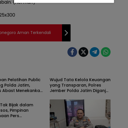
abain. (Herman)
jonegoro Aman Terkendali
sian
Kepolisian
an Pelatihan Public
Wujud Tata Kelola Keuangan
g Polda Jatim,
yang Transparan, Polres
 Abast Menekankan
Jember Polda Jatim Diganjar
sian
umas Komunikasi yang
3 Penghargaan dari KPPN
dan Transparan
Tak Bijak dalam
sos, Pimpinan
haan Pers
kan Pemilik Akun ke
 Bondowoso