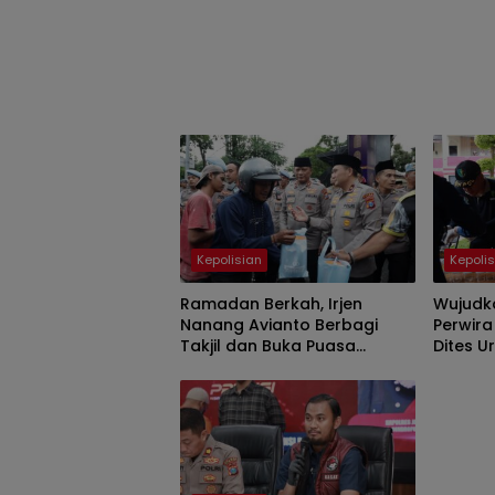
Kepolisian
Kepoli
Ramadan Berkah, Irjen
Wujudk
Nanang Avianto Berbagi
Perwira
Takjil dan Buka Puasa
Dites 
Bersama Elemen
Masyarakat Jawa Timur