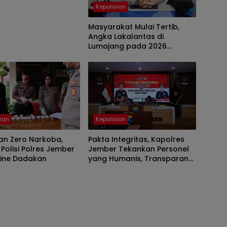
Kepolisian
Masyarakat Mulai Tertib,
Angka Lakalantas di
Lumajang pada 2026
Menurun
sian
Kepolisian
an Zero Narkoba,
Pakta Integritas, Kapolres
 Polisi Polres Jember
Jember Tekankan Personel
Urine Dadakan
yang Humanis, Transparan
dan Responsif