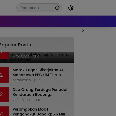
26
×
Popular Posts
Banyak Manfaat Apel Hijau
1
bagi Kesehatan yang perlu
Anda ketahui
14/03/2023
0
Marak Tugas Dikerjakan AI,
2
Mahasiswa PPG UM Turun
Tangan Latih Literasi Digital di
05/08/2026
0
Lumajang
Dua Orang Terduga Penadah
3
Kendaraan Bodong
Ditangkap Polda Jateng, 19
29/08/2024
0
Unit Roda Empat Diamankan
Perampokan Mobil
4
Pengangkut Uang Rp5,6 Miliar