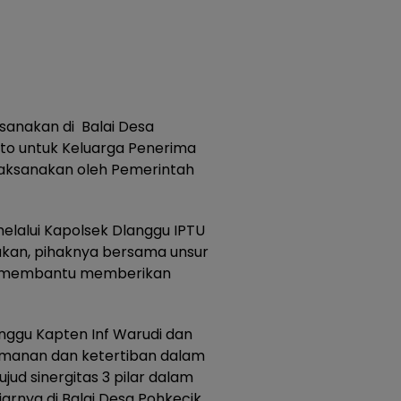
ksanakan di Balai Desa
rto untuk Keluarga Penerima
laksanakan oleh Pemerintah
elalui Kapolsek Dlanggu IPTU
an, pihaknya bersama unsur
gka membantu memberikan
ggu Kapten Inf Warudi dan
amanan dan ketertiban dalam
ujud sinergitas 3 pilar dalam
rnya di Balai Desa Pohkecik