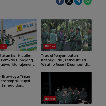
imur
TNI Polri
takan Listrik Jatim
Tradisi Penyambutan
, Pemkab Lumajang
Kasbrig Baru, Letkol Inf Tri
Jadwal Manajemen
Wiratno Resmi Disambut di
i
Mabrigif 9 Kostrad
 Brawijaya Tinjau
Terdampak Erupsi
 Semeru dan
an Bantuan Secara
is
TNI Polri