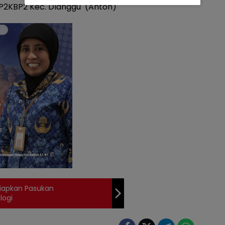
 DP2KBP2 Kec. Dlanggu (Anton)
iapkan Pasukan
logi