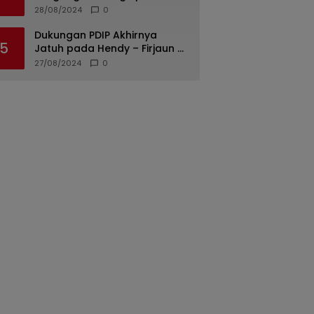
di Padang Diungkap, Dua dari
28/08/2024
0
Tiga Tersangka Merupakan
Oknum Polisi
Dukungan PDIP Akhirnya
5
Jatuh pada Hendy – Firjaun di
Pilkada Jember 2024
27/08/2024
0