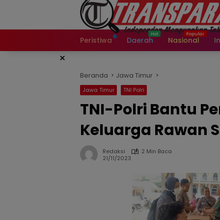
Langsung
ke
konten
Peristiwa
Daerah
Nasional
I
×
Beranda
Jawa Timur
Jawa Timur
TNI Polri
TNI-Polri Bantu Pe
Keluarga Rawan St
Redaksi
2 Min Baca
21/11/2023