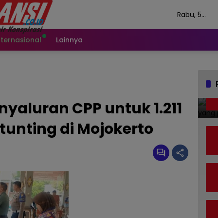
Rabu, 5
Agustus 20
nternasional
Lainnya
nyaluran CPP untuk 1.211
unting di Mojokerto