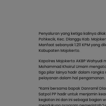
Penyaluran yang ketiga kalinya dila
Pohkecik, Kec. Dlanggu Kab. Mojoke
Manfaat sebanyak 1.211 KPM yang di
Kabupaten Mojokerto.
Kapolres Mojokerto AKBP Wahyudi m
Mohammad Khoirul Umam mengatak
tiga pilar lainya hadir dalam ran
pelayanan dalam hal pengamanan.
“Kami bersama bapak Danramil Dlan
Satpol PP hadir untuk menjamin ke
kegiatan ini dan ini sebagai bagian w
mendukung program pemerintah,”uja