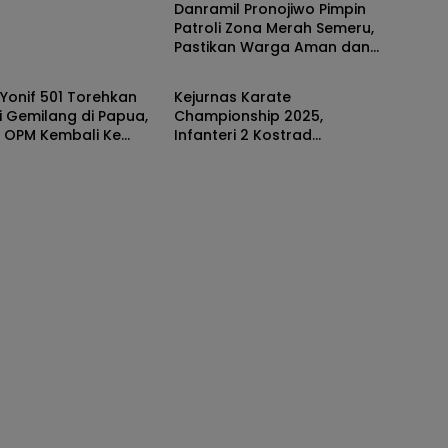
Danramil Pronojiwo Pimpin
Patroli Zona Merah Semeru,
Pastikan Warga Aman dan
i
TNI Polri
Rumah Tetap Terjaga
Yonif 501 Torehkan
Kejurnas Karate
i Gemilang di Papua,
Championship 2025,
 OPM Kembali Ke
Infanteri 2 Kostrad
an NKRI
Tingkatkan Prestasi Bibit
Atlet