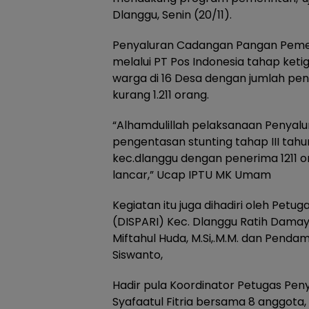
Dlanggu, Senin (20/11).
Penyaluran Cadangan Pangan Pemer
melalui PT Pos Indonesia tahap ketig
warga di 16 Desa dengan jumlah pe
kurang 1.211 orang.
“Alhamdulillah pelaksanaan Penyal
pengentasan stunting tahap III tah
kec.dlanggu dengan penerima 1211 or
lancar,” Ucap IPTU MK Umam
Kegiatan itu juga dihadiri oleh Pet
(DISPARI) Kec. Dlanggu Ratih Damay
Miftahul Huda, M.Si,.M.M. dan Pendam
Siswanto,
Hadir pula Koordinator Petugas Peny
Syafaatul Fitria bersama 8 anggota