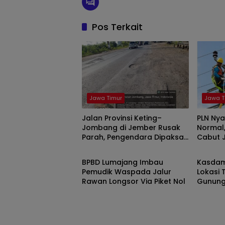
Pos Terkait
Jawa Timur
Jawa T
Jalan Provinsi Keting–
PLN Nya
Jombang di Jember Rusak
Normal
Parah, Pengendara Dipaksa
Cabut 
Jawa Timur
TNI Polr
Zig-Zag Hindari Lubang
Beban
BPBD Lumajang Imbau
Kasdam
Pemudik Waspada Jalur
Lokasi 
Rawan Longsor Via Piket Nol
Gunung
Serahk
Simbol