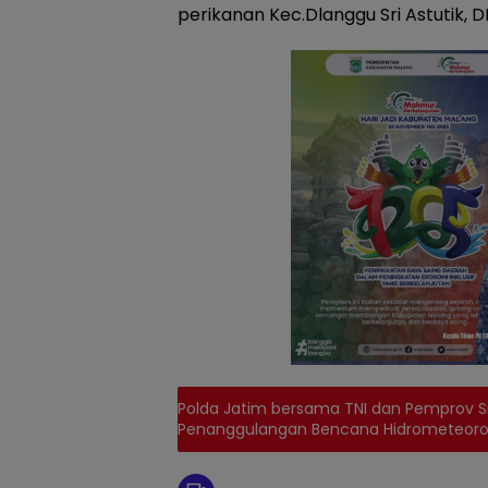
perikanan Kec.Dlanggu Sri Astutik,
Polda Jatim bersama TNI dan Pemprov S
Penanggulangan Bencana Hidrometeoro