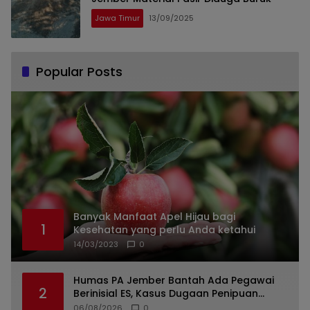
Jawa Timur
13/09/2025
Popular Posts
Banyak Manfaat Apel Hijau bagi
1
Kesehatan yang perlu Anda ketahui
14/03/2023
0
Humas PA Jember Bantah Ada Pegawai
2
Berinisial ES, Kasus Dugaan Penipuan
Mencuat
06/08/2026
0