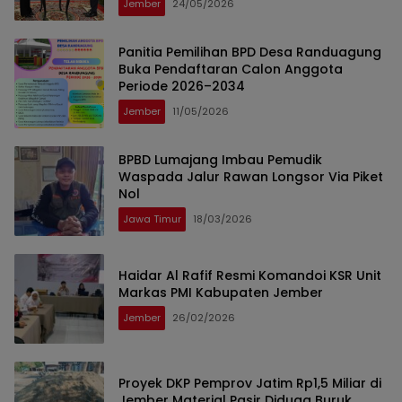
Jember
24/05/2026
Panitia Pemilihan BPD Desa Randuagung
Buka Pendaftaran Calon Anggota
Periode 2026–2034
Jember
11/05/2026
BPBD Lumajang Imbau Pemudik
Waspada Jalur Rawan Longsor Via Piket
Nol
Jawa Timur
18/03/2026
Haidar Al Rafif Resmi Komandoi KSR Unit
Markas PMI Kabupaten Jember
Jember
26/02/2026
Proyek DKP Pemprov Jatim Rp1,5 Miliar di
Jember Material Pasir Diduga Buruk