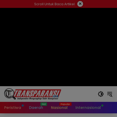
Langsung
×
Scroll Untuk Baca Artikel
ke
konten
Peristiwa
Daerah
Nasional
Internasional