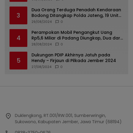
Dua Orang Terduga Penadah Kendaraan
3
Bodong Ditangkap Polda Jateng, 19 Unit
Roda Empat Diamankan
29/08/2024
0
Perampokan Mobil Pengangkut Uang
4
Rp5,6 Miliar di Padang Diungkap, Dua dari
Tiga Tersangka Merupakan Oknum Polisi
28/08/2024
0
Dukungan PDIP Akhirnya Jatuh pada
5
Hendy – Firjaun di Pilkada Jember 2024
27/08/2024
0
Duklengkong, RT.001/RW.001, Sumberwringin,
Sukowono, Kabupaten Jember, Jawa Timur (68194)
0838-3750-0676