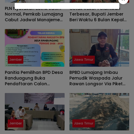
PLN Nyatakan Listrik Jatim
Cetak Rekor Pelantikan
Normal, Pemkab Lumajang
Terbesar, Bupati Jember
Cabut Jadwal Manajemen
Beri Waktu 6 Bulan Kepala
Beban
Sekolah Lahirkan Inovasi
Jember
Jawa Timur
Panitia Pemilihan BPD Desa
BPBD Lumajang Imbau
Randuagung Buka
Pemudik Waspada Jalur
Pendaftaran Calon
Rawan Longsor Via Piket
Anggota Periode 2026–
Nol
2034
Jember
Jawa Timur