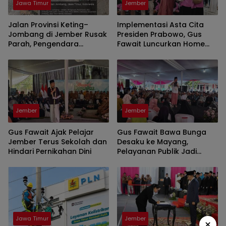
Jawa Timur
Jember
Jalan Provinsi Keting–
Implementasi Asta Cita
Jombang di Jember Rusak
Presiden Prabowo, Gus
Parah, Pengendara
Fawait Luncurkan Home
Dipaksa Zig-Zag Hindari
Care hingga Pelosok Desa
Lubang
Jember
Jember
Gus Fawait Ajak Pelajar
Gus Fawait Bawa Bunga
Jember Terus Sekolah dan
Desaku ke Mayang,
Hindari Pernikahan Dini
Pelayanan Publik Jadi
Prioritas
Jawa Timur
Jember
×