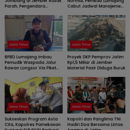
Jombang di Jember Rusak
Normal, Pemkab Lumajang
Parah, Pengendara
Cabut Jadwal Manajemen
Dipaksa Zig-Zag Hindari
Beban
Lubang
Jawa Timur
Jawa Timur
BPBD Lumajang Imbau
Proyek DKP Pemprov Jatim
Pemudik Waspada Jalur
Rp1,5 Miliar di Jember
Rawan Longsor Via Piket
Material Pasir Diduga Buruk
Nol
Jawa Timur
Jawa Timur
Sukseskan Program Asta
Kapolri dan Panglima TNI
Cita, Kapolres Pamekasan
Hadiri Doa Bersama Lintas
Kunjungi SLB PGRI Berbagi
Agama di Jatim