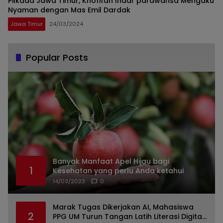
Pilkada Jawa Timur, Khofifah Indar parawansa Mengaku
Nyaman dengan Mas Emil Dardak
Jawa Timur
24/03/2024
Popular Posts
Banyak Manfaat Apel Hijau bagi
1
Kesehatan yang perlu Anda ketahui
14/03/2023
0
Marak Tugas Dikerjakan AI, Mahasiswa
2
PPG UM Turun Tangan Latih Literasi Digital