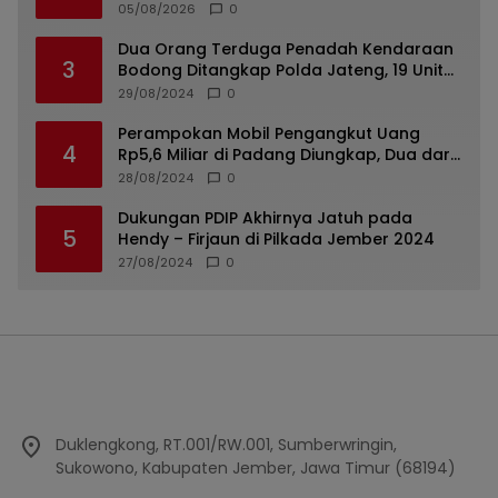
di Lumajang
05/08/2026
0
Dua Orang Terduga Penadah Kendaraan
3
Bodong Ditangkap Polda Jateng, 19 Unit
Roda Empat Diamankan
29/08/2024
0
Perampokan Mobil Pengangkut Uang
4
Rp5,6 Miliar di Padang Diungkap, Dua dari
Tiga Tersangka Merupakan Oknum Polisi
28/08/2024
0
Dukungan PDIP Akhirnya Jatuh pada
5
Hendy – Firjaun di Pilkada Jember 2024
27/08/2024
0
Duklengkong, RT.001/RW.001, Sumberwringin,
Sukowono, Kabupaten Jember, Jawa Timur (68194)