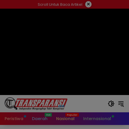
Langsung
×
Scroll Untuk Baca Artikel
ke
konten
Peristiwa
Daerah
Nasional
Internasional