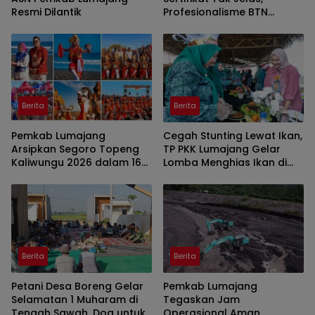
Resmi Dilantik
Profesionalisme BTN
Jember Disorot
Berita
Berita
Pemkab Lumajang
Cegah Stunting Lewat Ikan,
Arsipkan Segoro Topeng
TP PKK Lumajang Gelar
Kaliwungu 2026 dalam 160
Lomba Menghias Ikan di
Konten Digital
Pantai Watu Pecak
Berita
Berita
Petani Desa Boreng Gelar
Pemkab Lumajang
Selamatan 1 Muharam di
Tegaskan Jam
Tengah Sawah, Doa untuk
Operasional Aman