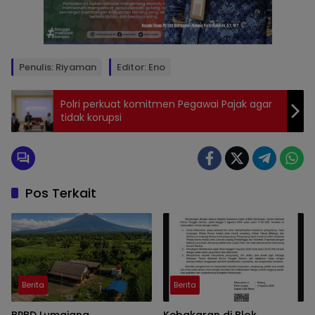
Penulis: Riyaman
Editor: Eno
Polri perkuat komitmen Pegawai Pajak agar
tidak korupsi
Pos Terkait
Berita
Berita