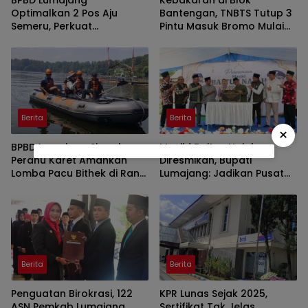
BPBD Lumajang
Kebakaran di Blok
Optimalkan 2 Pos Aju
Bantengan, TNBTS Tutup 3
Semeru, Perkuat
Pintu Masuk Bromo Mulai
Peringatan Dini di Kawasan
Malam Ini
Rawan Lahar
Berita
Berita
×
BPBD Lumajang Siagakan
Masjid Baitun Najah
Perahu Karet Amankan
Diresmikan, Bupati
Lomba Pacu Bithek di Ranu
Lumajang: Jadikan Pusat
Klakah
Kegiatan Pemuda
Berita
Berita
Penguatan Birokrasi, 122
KPR Lunas Sejak 2025,
ASN Pemkab Lumajang
Sertifikat Tak Jelas,