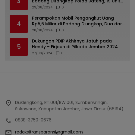
3
Bodong Ditangkap Polda Jateng, 19 Unit
Roda Empat Diamankan
29/08/2024
0
Perampokan Mobil Pengangkut Uang
4
Rp5,6 Miliar di Padang Diungkap, Dua dari
Tiga Tersangka Merupakan Oknum Polisi
28/08/2024
0
Dukungan PDIP Akhirnya Jatuh pada
5
Hendy – Firjaun di Pilkada Jember 2024
27/08/2024
0
Duklengkong, RT.001/RW.001, Sumberwringin,
Sukowono, Kabupaten Jember, Jawa Timur (68194)
0838-3750-0676
redaksitransparansi@gmail.com