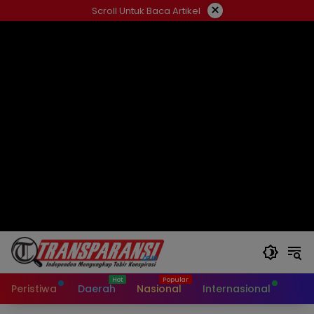
Langsung
×
Scroll Untuk Baca Artikel
ke
konten
Peristiwa
Daerah
Nasional
Internasional