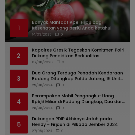
Banyak Manfaat Apel Hijau bagi
1
Kesehatan yang perlu Anda ketahui
14/03/2023
0
Kapolres Gresik Tegaskan Komitmen Polri
2
Dukung Pendidikan Berkualitas
07/08/2026
0
Dua Orang Terduga Penadah Kendaraan
3
Bodong Ditangkap Polda Jateng, 19 Unit
Roda Empat Diamankan
29/08/2024
0
Perampokan Mobil Pengangkut Uang
4
Rp5,6 Miliar di Padang Diungkap, Dua dari
Tiga Tersangka Merupakan Oknum Polisi
28/08/2024
0
Dukungan PDIP Akhirnya Jatuh pada
5
Hendy – Firjaun di Pilkada Jember 2024
27/08/2024
0