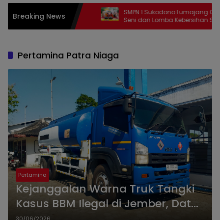
 2026, Polda Jatim
SMPN 1 Sukodono Lumajang Gelar Pentas
Breaking News
an Bonek Mania
Seni dan Lomba Kebersihan Sambut
Semangat Kemerdekaan
Pertamina Patra Niaga
Pertamina
Kejanggalan Warna Truk Tangki
Kasus BBM Ilegal di Jember, Data
E-Samsat Merah Putih, Fisik Biru
30/06/2026