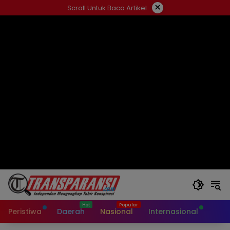
Langsung
×
Scroll Untuk Baca Artikel
ke
konten
Peristiwa
Daerah
Nasional
Internasional