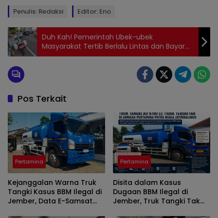
Penulis: Redaksi
Editor: Eno
Duh Kah! Pemerintah Ubek-ubek
Masyarakat Tertib Berlalu Lintas dan Bayar
Pajak, Kadishub Jember: Banyak Plat Merah
Tak Uji KIR
Pos Terkait
Pertamina
Pertamina
Kejanggalan Warna Truk
Disita dalam Kasus
Tangki Kasus BBM Ilegal di
Dugaan BBM Ilegal di
Jember, Data E-Samsat
Jember, Truk Tangki Tak
Merah Putih, Fisik Biru Putih
Terdaftar di Armada