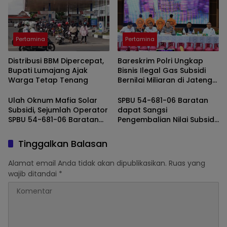
Pertamina
Pertamina
Distribusi BBM Dipercepat,
Bareskrim Polri Ungkap
Bupati Lumajang Ajak
Bisnis Ilegal Gas Subsidi
Warga Tetap Tenang
Bernilai Miliaran di Jateng
& Jabar
Ulah Oknum Mafia Solar
SPBU 54-681-06 Baratan
Subsidi, Sejumlah Operator
dapat Sangsi
SPBU 54-681-06 Baratan
Pengembalian Nilai Subsidi
Jember di PHK
dan PHK dari PT Pertamina
Patra Niaga
Tinggalkan Balasan
Alamat email Anda tidak akan dipublikasikan.
Ruas yang
wajib ditandai
*