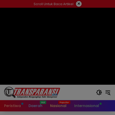
Langsung
×
Scroll Untuk Baca Artikel
ke
konten
Peristiwa
Daerah
Nasional
Internasional