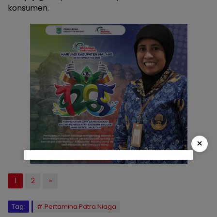
konsumen.
×
1
2
»
Tag:
Pertamina Patra Niaga