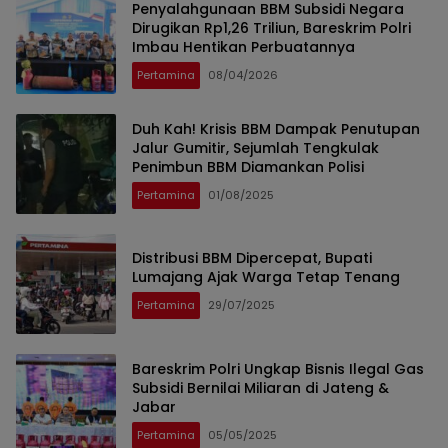
Penyalahgunaan BBM Subsidi Negara
Dirugikan Rp1,26 Triliun, Bareskrim Polri
Imbau Hentikan Perbuatannya
Pertamina
08/04/2026
Duh Kah! Krisis BBM Dampak Penutupan
Jalur Gumitir, Sejumlah Tengkulak
Penimbun BBM Diamankan Polisi
Pertamina
01/08/2025
Distribusi BBM Dipercepat, Bupati
Lumajang Ajak Warga Tetap Tenang
Pertamina
29/07/2025
Bareskrim Polri Ungkap Bisnis Ilegal Gas
Subsidi Bernilai Miliaran di Jateng &
Jabar
Pertamina
05/05/2025