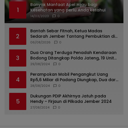
Banyak Manfaat Apel Hijau bagi
1
Kesehatan yang perlu Anda ketahui
14/03/2023
0
Bantah Sebar Fitnah, Ketua Madas
2
Sedarah Jember Tantang Pembuktian di
Hadapan Penyidik
06/08/2026
0
Dua Orang Terduga Penadah Kendaraan
3
Bodong Ditangkap Polda Jateng, 19 Unit
Roda Empat Diamankan
29/08/2024
0
Perampokan Mobil Pengangkut Uang
4
Rp5,6 Miliar di Padang Diungkap, Dua dari
Tiga Tersangka Merupakan Oknum Polisi
28/08/2024
0
Dukungan PDIP Akhirnya Jatuh pada
5
Hendy – Firjaun di Pilkada Jember 2024
27/08/2024
0