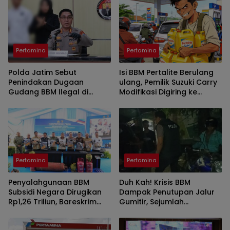
Pertamina Jatimbalinus
Pertamina
Pertamina
Polda Jatim Sebut
Isi BBM Pertalite Berulang
Penindakan Dugaan
ulang, Pemilik Suzuki Carry
Gudang BBM Ilegal di
Modifikasi Digiring ke
Jember Ditangani
Polres Jember
Bareskrim Polri
Pertamina
Pertamina
Penyalahgunaan BBM
Duh Kah! Krisis BBM
Subsidi Negara Dirugikan
Dampak Penutupan Jalur
Rp1,26 Triliun, Bareskrim
Gumitir, Sejumlah
Polri Imbau Hentikan
Tengkulak Penimbun BBM
Perbuatannya
Diamankan Polisi