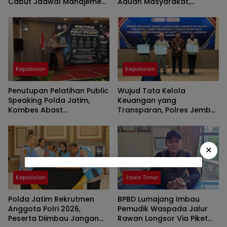
Cabut Jadwal Manajemen
Aduan Masyarakat,
Beban
Penetapan Tersangka
Dipastikan Sesuai Prosedur
Kepolisian
Kepolisian
Penutupan Pelatihan Public
Wujud Tata Kelola
Speaking Polda Jatim,
Keuangan yang
Kombes Abast
Transparan, Polres Jember
Menekankan Kasi Humas
Polda Jatim Diganjar 3
Komunikasi yang Jujur dan
Penghargaan dari KPPN
Transparan
×
Kepolisian
Jawa Timur
Polda Jatim Rekrutmen
BPBD Lumajang Imbau
Anggota Polri 2026,
Pemudik Waspada Jalur
Peserta Diimbau Jangan
Rawan Longsor Via Piket