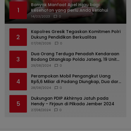
Banyak Manfaat Apel Hijau bagi
1
Kesehatan yang perlu Anda ketahui
14/03/2023
0
Kapolres Gresik Tegaskan Komitmen Polri
2
Dukung Pendidikan Berkualitas
07/08/2026
0
Dua Orang Terduga Penadah Kendaraan
3
Bodong Ditangkap Polda Jateng, 19 Unit
Roda Empat Diamankan
29/08/2024
0
Perampokan Mobil Pengangkut Uang
4
Rp5,6 Miliar di Padang Diungkap, Dua dari
Tiga Tersangka Merupakan Oknum Polisi
28/08/2024
0
Dukungan PDIP Akhirnya Jatuh pada
5
Hendy – Firjaun di Pilkada Jember 2024
27/08/2024
0