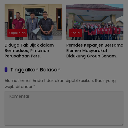
Percaya Calo
Nol
Kepolisian
Sosial
Diduga Tak Bijak dalam
Pemdes Kepanjen Bersama
Bermedsos, Pimpinan
Elemen Masyarakat
Perusahaan Pers
Didukung Group Senam
Melaporkan Pemilik Akun
Bagikan Takjil Gratis
ke Polisi Bondowoso
Tinggalkan Balasan
Alamat email Anda tidak akan dipublikasikan.
Ruas yang
wajib ditandai
*