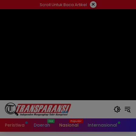
Langsung
×
Scroll Untuk Baca Artikel
ke
konten
Peristiwa
Daerah
Nasional
Internasional