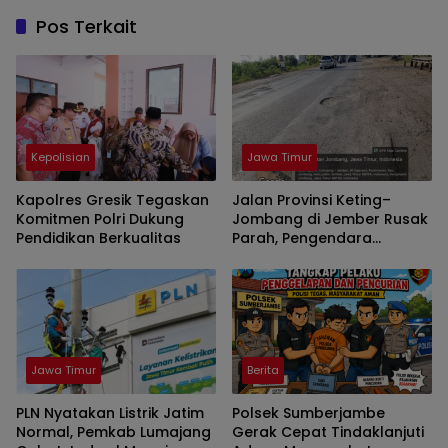
Pos Terkait
Kepolisian
Jawa Timur
Kapolres Gresik Tegaskan
Jalan Provinsi Keting–
Komitmen Polri Dukung
Jombang di Jember Rusak
Pendidikan Berkualitas
Parah, Pengendara
Dipaksa Zig-Zag Hindari
Lubang
Jawa Timur
Berita
PLN Nyatakan Listrik Jatim
Polsek Sumberjambe
Normal, Pemkab Lumajang
Gerak Cepat Tindaklanjuti