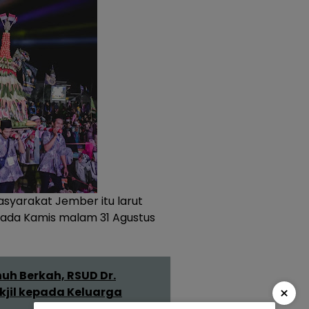
syarakat Jember itu larut
pada Kamis malam 31 Agustus
h Berkah, RSUD Dr.
×
jil kepada Keluarga