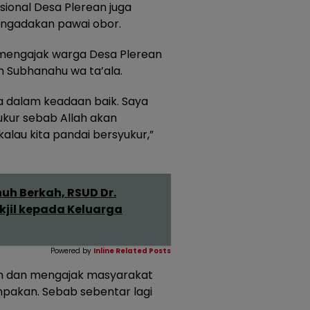
asional Desa Plerean juga
engadakan pawai obor.
mengajak warga Desa Plerean
 Subhanahu wa ta’ala.
a dalam keadaan baik. Saya
kur sebab Allah akan
lau kita pandai bersyukur,”
h Berkah, RSUD Dr.
jil kepada Keluarga
Powered by
Inline Related Posts
an dan mengajak masyarakat
pakan. Sebab sebentar lagi
.