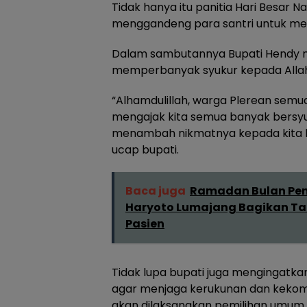
Tidak hanya itu panitia Hari Besar N
menggandeng para santri untuk m
Dalam sambutannya Bupati Hendy 
memperbanyak syukur kepada Allah
“Alhamdulillah, warga Plerean semu
mengajak kita semua banyak bersyu
menambah nikmatnya kepada kita ka
ucap bupati.
Baca juga
Ramadan Bulan Penu
Haryoto Lumajang Bagikan Tak
Pasien
Tidak lupa bupati juga mengingatk
agar menjaga kerukunan dan kekom
akan dilaksanakan pemilihan umum