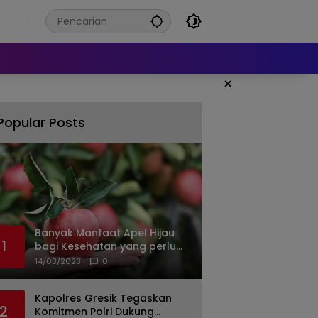
6
×
Popular Posts
Banyak Manfaat Apel Hijau
1
bagi Kesehatan yang perlu
Anda ketahui
14/03/2023
0
Kapolres Gresik Tegaskan
2
Komitmen Polri Dukung