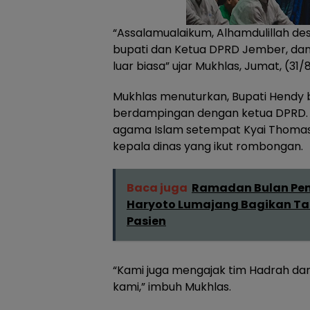
“Assalamualaikum, Alhamdulillah des
bupati dan Ketua DPRD Jember, dan
luar biasa” ujar Mukhlas, Jumat, (31/
Mukhlas menuturkan, Bupati Hendy b
berdampingan dengan ketua DPRD. K
agama Islam setempat Kyai Thomas d
kepala dinas yang ikut rombongan.
Baca juga
Ramadan Bulan Penu
Haryoto Lumajang Bagikan Tak
Pasien
“Kami juga mengajak tim Hadrah dar
kami,” imbuh Mukhlas.