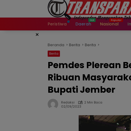
Langsung
ke
konten
Peristiwa
Daerah
Nasional
I
×
Beranda
Berita
Berita
Berita
Pemdes Plerean Be
Ribuan Masyaraka
Bupati Jember
Redaksi
2 Min Baca
02/09/2023