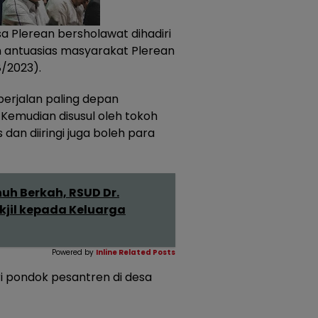
a Plerean bersholawat dihadiri
 antuasias masyarakat Plerean
8/2023).
erjalan paling depan
emudian disusul oleh tokoh
an diiringi juga boleh para
h Berkah, RSUD Dr.
jil kepada Keluarga
Powered by
Inline Related Posts
i pondok pesantren di desa