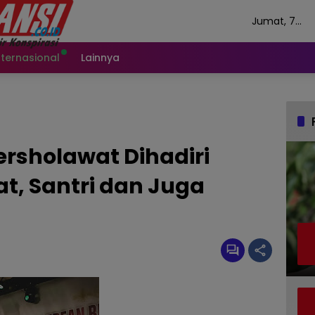
Jumat, 7
Agustus 202
nternasional
Lainnya
rsholawat Dihadiri
t, Santri dan Juga