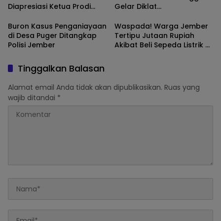
Diapresiasi Ketua Prodi
Gelar Diklat
Komunikasi UMM
Kepalangmerahan
Buron Kasus Penganiayaan
Waspada! Warga Jember
di Desa Puger Ditangkap
Tertipu Jutaan Rupiah
Polisi Jember
Akibat Beli Sepeda Listrik di
Situs Lazada
Tinggalkan Balasan
Alamat email Anda tidak akan dipublikasikan.
Ruas yang
wajib ditandai
*