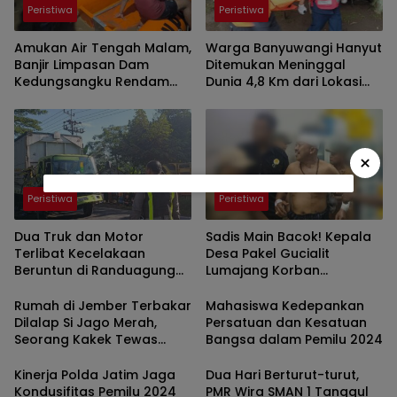
Peristiwa
Peristiwa
Amukan Air Tengah Malam,
Warga Banyuwangi Hanyut
Banjir Limpasan Dam
Ditemukan Meninggal
Kedungsangku Rendam
Dunia 4,8 Km dari Lokasi
Ratusan Rumah di
Kejadian
Sukodono
×
Peristiwa
Peristiwa
Dua Truk dan Motor
Sadis Main Bacok! Kepala
Terlibat Kecelakaan
Desa Pakel Gucialit
Beruntun di Randuagung
Lumajang Korban
Lumajang, Empat Orang
Pengeroyokan Dilarikan ke
Luka Ringan
Rumah Sakit
Rumah di Jember Terbakar
Mahasiswa Kedepankan
Dilalap Si Jago Merah,
Persatuan dan Kesatuan
Seorang Kakek Tewas
Bangsa dalam Pemilu 2024
Terpanggang
Kinerja Polda Jatim Jaga
Dua Hari Berturut-turut,
Kondusifitas Pemilu 2024
PMR Wira SMAN 1 Tanggul