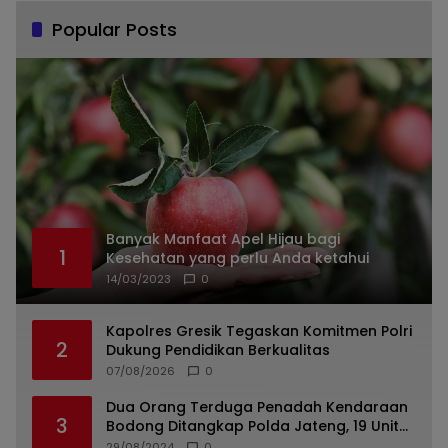
Popular Posts
Banyak Manfaat Apel Hijau bagi
1
Kesehatan yang perlu Anda ketahui
14/03/2023
0
Kapolres Gresik Tegaskan Komitmen Polri
2
Dukung Pendidikan Berkualitas
07/08/2026
0
Dua Orang Terduga Penadah Kendaraan
3
Bodong Ditangkap Polda Jateng, 19 Unit
Roda Empat Diamankan
29/08/2024
0