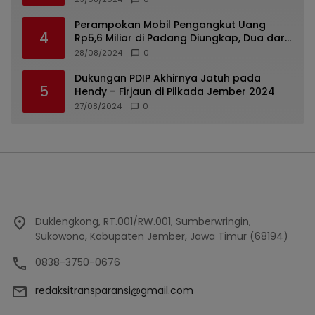
Perampokan Mobil Pengangkut Uang
4
Rp5,6 Miliar di Padang Diungkap, Dua dari
Tiga Tersangka Merupakan Oknum Polisi
28/08/2024
0
Dukungan PDIP Akhirnya Jatuh pada
5
Hendy – Firjaun di Pilkada Jember 2024
27/08/2024
0
Duklengkong, RT.001/RW.001, Sumberwringin,
Sukowono, Kabupaten Jember, Jawa Timur (68194)
0838-3750-0676
redaksitransparansi@gmail.com