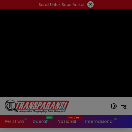
Langsung
×
Scroll Untuk Baca Artikel
ke
konten
Peristiwa
Daerah
Nasional
Internasional