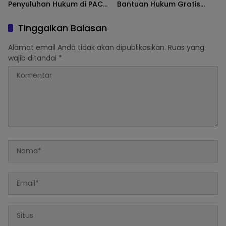
Penyuluhan Hukum di PAC
Bantuan Hukum Gratis
Kalisat, Perkuat Kesadaran
Periode 2026-2030 di
Hukum Kader
Kalisat dan Rambipuji
Tinggalkan Balasan
Alamat email Anda tidak akan dipublikasikan.
Ruas yang
wajib ditandai
*