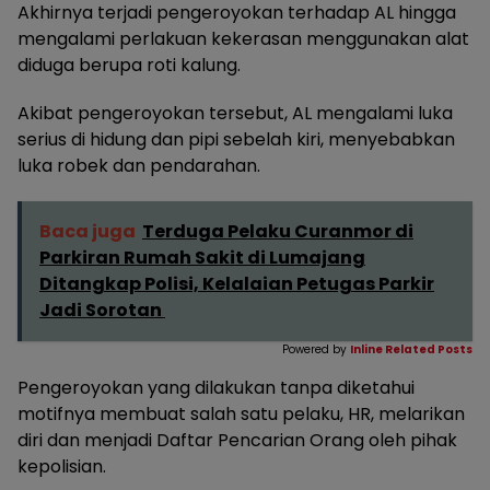
Akhirnya terjadi pengeroyokan terhadap AL hingga
mengalami perlakuan kekerasan menggunakan alat
diduga berupa roti kalung.
Akibat pengeroyokan tersebut, AL mengalami luka
serius di hidung dan pipi sebelah kiri, menyebabkan
luka robek dan pendarahan.
Baca juga
Terduga Pelaku Curanmor di
Parkiran Rumah Sakit di Lumajang
Ditangkap Polisi, Kelalaian Petugas Parkir
Jadi Sorotan
Powered by
Inline Related Posts
Pengeroyokan yang dilakukan tanpa diketahui
motifnya membuat salah satu pelaku, HR, melarikan
diri dan menjadi Daftar Pencarian Orang oleh pihak
kepolisian.