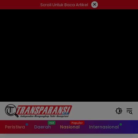
Langsung
×
Scroll Untuk Baca Artikel
ke
konten
Peristiwa
Daerah
Nasional
Internasional