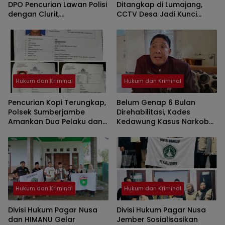
DPO Pencurian Lawan Polisi
Ditangkap di Lumajang,
dengan Clurit,
CCTV Desa Jadi Kunci
Dilumpuhkan Tim Resmob
Pengungkapan
Polres Jember
Hukum dan Kriminal
Hukum dan Kriminal
Pencurian Kopi Terungkap,
Belum Genap 6 Bulan
Polsek Sumberjambe
Direhabilitasi, Kades
Amankan Dua Pelaku dan
Kedawung Kasus Narkoba
Terbitkan Tiga DPO
Sudah Pulang dan Jalani
Rawat Jalan
Hukum dan Kriminal
Hukum dan Kriminal
Divisi Hukum Pagar Nusa
Divisi Hukum Pagar Nusa
dan HIMANU Gelar
Jember Sosialisasikan