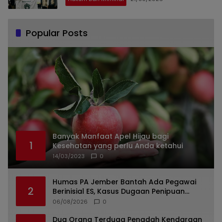
Popular Posts
Banyak Manfaat Apel Hijau bagi
1
Kesehatan yang perlu Anda ketahui
14/03/2023
0
Humas PA Jember Bantah Ada Pegawai
2
Berinisial ES, Kasus Dugaan Penipuan
Mencuat
06/08/2026
0
Dua Orang Terduga Penadah Kendaraan