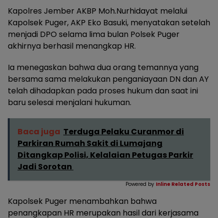
Kapolres Jember AKBP Moh.Nurhidayat melalui
Kapolsek Puger, AKP Eko Basuki, menyatakan setelah
menjadi DPO selama lima bulan Polsek Puger
akhirnya berhasil menangkap HR.
Ia menegaskan bahwa dua orang temannya yang
bersama sama melakukan penganiayaan DN dan AY
telah dihadapkan pada proses hukum dan saat ini
baru selesai menjalani hukuman.
Baca juga
Terduga Pelaku Curanmor di
Parkiran Rumah Sakit di Lumajang
Ditangkap Polisi, Kelalaian Petugas Parkir
Jadi Sorotan
Powered by
Inline Related Posts
Kapolsek Puger menambahkan bahwa
penangkapan HR merupakan hasil dari kerjasama