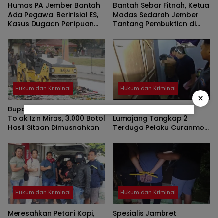
Humas PA Jember Bantah
Bantah Sebar Fitnah, Ketua
Ada Pegawai Berinisial ES,
Madas Sedarah Jember
Kasus Dugaan Penipuan
Tantang Pembuktian di
Mencuat
Hadapan Penyidik
Hukum dan Kriminal
Hukum dan Kriminal
×
Bupati Lumajang Tegas
Tim Resmob Polres
Tolak Izin Miras, 3.000 Botol
Lumajang Tangkap 2
Hasil Sitaan Dimusnahkan
Terduga Pelaku Curanmor
di Rogotrunan
Hukum dan Kriminal
Hukum dan Kriminal
Meresahkan Petani Kopi,
Spesialis Jambret