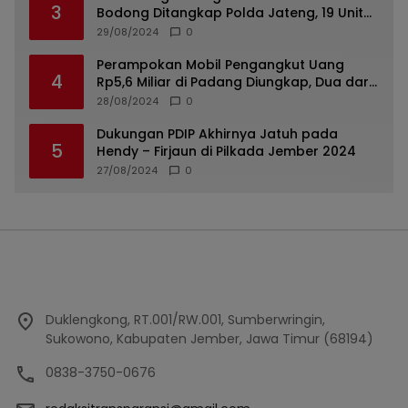
3
Bodong Ditangkap Polda Jateng, 19 Unit
Roda Empat Diamankan
29/08/2024
0
Perampokan Mobil Pengangkut Uang
4
Rp5,6 Miliar di Padang Diungkap, Dua dari
Tiga Tersangka Merupakan Oknum Polisi
28/08/2024
0
Dukungan PDIP Akhirnya Jatuh pada
5
Hendy – Firjaun di Pilkada Jember 2024
27/08/2024
0
Duklengkong, RT.001/RW.001, Sumberwringin,
Sukowono, Kabupaten Jember, Jawa Timur (68194)
0838-3750-0676