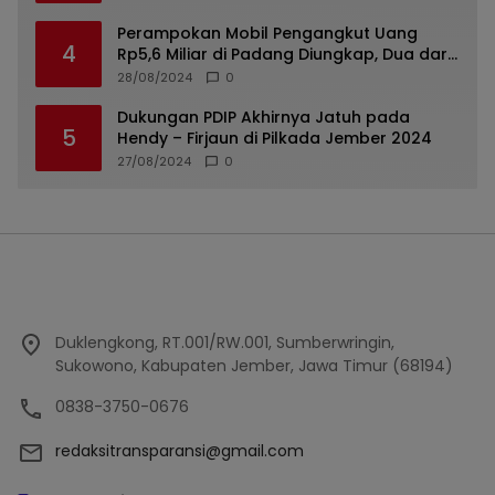
Perampokan Mobil Pengangkut Uang
4
Rp5,6 Miliar di Padang Diungkap, Dua dari
Tiga Tersangka Merupakan Oknum Polisi
28/08/2024
0
Dukungan PDIP Akhirnya Jatuh pada
5
Hendy – Firjaun di Pilkada Jember 2024
27/08/2024
0
Duklengkong, RT.001/RW.001, Sumberwringin,
Sukowono, Kabupaten Jember, Jawa Timur (68194)
0838-3750-0676
redaksitransparansi@gmail.com