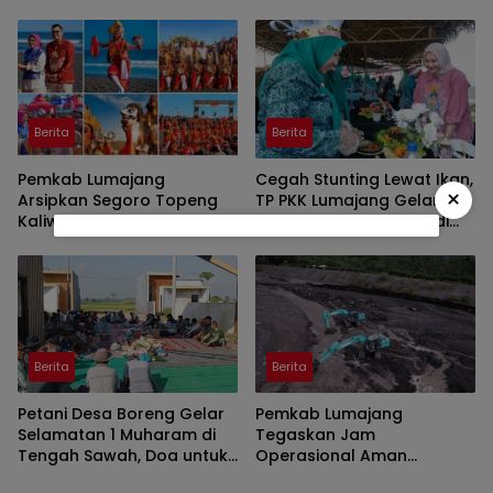
Jember Disorot
Berita
Berita
Pemkab Lumajang
Cegah Stunting Lewat Ikan,
×
Arsipkan Segoro Topeng
TP PKK Lumajang Gelar
Kaliwungu 2026 dalam 160
Lomba Menghias Ikan di
Konten Digital
Pantai Watu Pecak
Berita
Berita
Petani Desa Boreng Gelar
Pemkab Lumajang
Selamatan 1 Muharam di
Tegaskan Jam
Tengah Sawah, Doa untuk
Operasional Aman
Panen Melimpah
Tambang di Kawasan