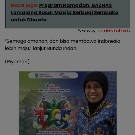
Baca juga
Program Ramadan, BAZNAS
Lumajang Sasar Masjid Berbagi Sembako
untuk Dhuafa
Powered by
Inline Related Posts
“Semoga amanah, dan bisa membawa Indonesia
lebih maju,” lanjut Bunda Indah.
(Riyaman)