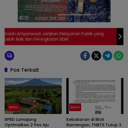
Indah Amperawati Janjikan Pelayanan Publik yang
Lebih Baik dan Peningkatan SDM
Pos Terkait
Berita
Berita
BPBD Lumajang
Kebakaran di Blok
Optimalkan 2 Pos Aju
Bantengan, TNBTS Tutup 3