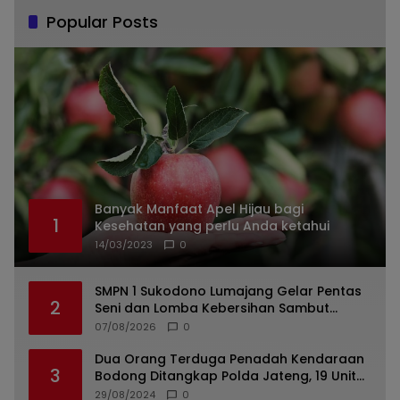
Popular Posts
Banyak Manfaat Apel Hijau bagi
1
Kesehatan yang perlu Anda ketahui
14/03/2023
0
SMPN 1 Sukodono Lumajang Gelar Pentas
2
Seni dan Lomba Kebersihan Sambut
Semangat Kemerdekaan
07/08/2026
0
Dua Orang Terduga Penadah Kendaraan
3
Bodong Ditangkap Polda Jateng, 19 Unit
Roda Empat Diamankan
29/08/2024
0