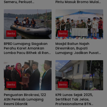
Semeru, Perkuat
Pintu Masuk Bromo Mulai
Peringatan Dini di Kawasan
Malam Ini
Rawan Lahar
Berita
Berita
BPBD Lumajang Siagakan
Masjid Baitun Najah
Perahu Karet Amankan
Diresmikan, Bupati
Lomba Pacu Bithek di Ranu
Lumajang: Jadikan Pusat
Klakah
Kegiatan Pemuda
Berita
Berita
Penguatan Birokrasi, 122
KPR Lunas Sejak 2025,
ASN Pemkab Lumajang
Sertifikat Tak Jelas,
Resmi Dilantik
Profesionalisme BTN