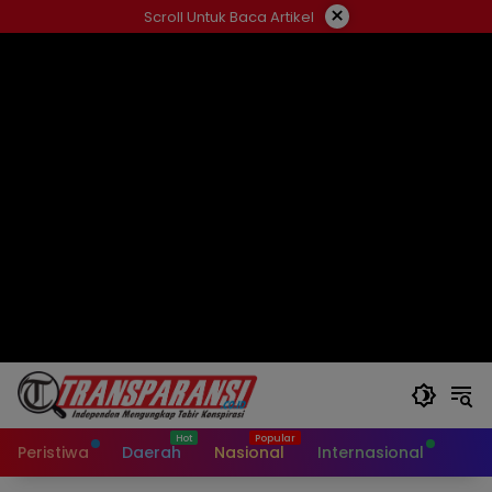
Langsung
×
Scroll Untuk Baca Artikel
ke
konten
Peristiwa
Daerah
Nasional
Internasional