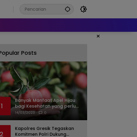
6
×
Popular Posts
Banyak Manfaat Apel Hijau
1
bagi Kesehatan yang perlu
Anda ketahui
14/03/2023
0
Kapolres Gresik Tegaskan
2
Komitmen Polri Dukung