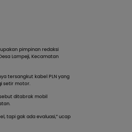
rupakan pimpinan redaksi
 Desa Lampeji, Kecamatan
nya tersangkut kabel PLN yang
i setir motor.
sebut ditabrak mobil
atan.
l, tapi gak ada evaluasi,” ucap