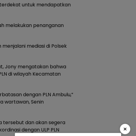
 terdekat untuk mendapatkan
elah melakukan penanganan
ih menjalani mediasi di Polsek
isat, Jony mengatakan bahwa
PLN di wilayah Kecamatan
erbatasan dengan PLN Ambulu,”
a wartawan, Senin
wa tersebut dan akan segera
×
rkordinasi dengan ULP PLN