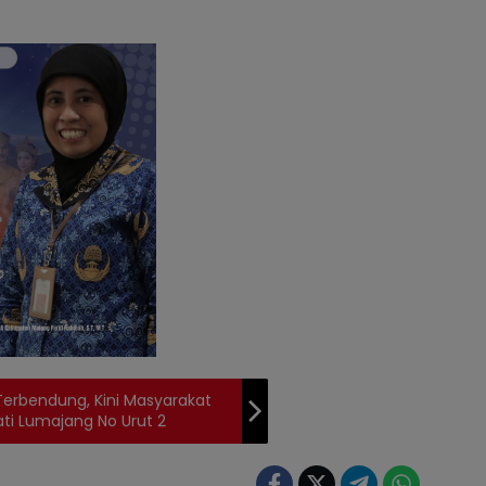
erbendung, Kini Masyarakat
ti Lumajang No Urut 2