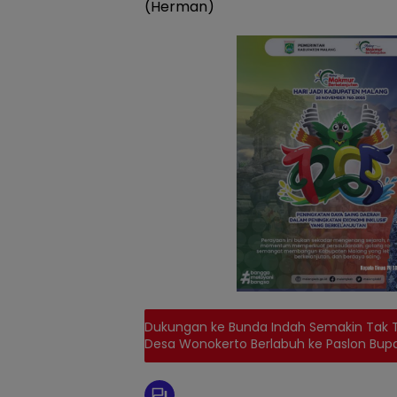
(Herman)
Dukungan ke Bunda Indah Semakin Tak T
Desa Wonokerto Berlabuh ke Paslon Bupa