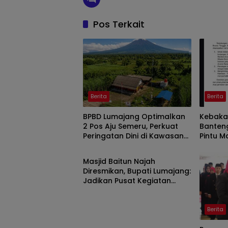
Pos Terkait
Berita
Berita
BPBD Lumajang Optimalkan
Kebakar
2 Pos Aju Semeru, Perkuat
Banten
Peringatan Dini di Kawasan
Pintu M
Berita
Rawan Lahar
Malam I
Masjid Baitun Najah
Diresmikan, Bupati Lumajang:
Jadikan Pusat Kegiatan
Pemuda
Berita