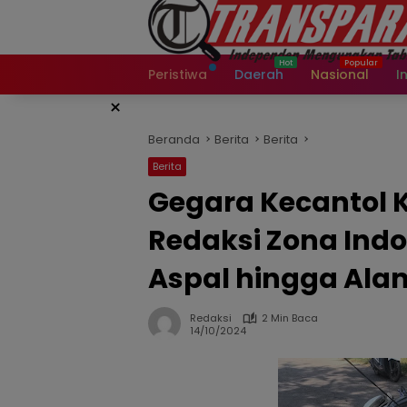
Langsung
ke
konten
Peristiwa
Daerah
Nasional
I
×
Beranda
Berita
Berita
Berita
Gegara Kecantol K
Redaksi Zona Indo
Aspal hingga Ala
Redaksi
2 Min Baca
14/10/2024