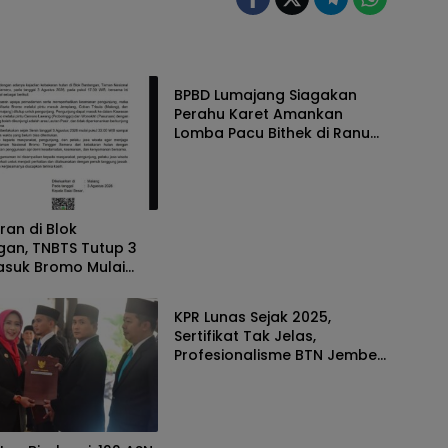
Berita
BPBD Lumajang Siagakan
Perahu Karet Amankan
Lomba Pacu Bithek di Ranu
Klakah
an di Blok
gan, TNBTS Tutup 3
asuk Bromo Mulai
Berita
ni
KPR Lunas Sejak 2025,
Sertifikat Tak Jelas,
Profesionalisme BTN Jember
Disorot