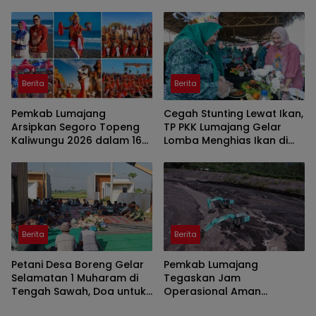
Jember Disorot
Berita
Berita
Pemkab Lumajang
Cegah Stunting Lewat Ikan,
Arsipkan Segoro Topeng
TP PKK Lumajang Gelar
Kaliwungu 2026 dalam 160
Lomba Menghias Ikan di
Konten Digital
Pantai Watu Pecak
Berita
Berita
Petani Desa Boreng Gelar
Pemkab Lumajang
Selamatan 1 Muharam di
Tegaskan Jam
Tengah Sawah, Doa untuk
Operasional Aman
Panen Melimpah
Tambang di Kawasan