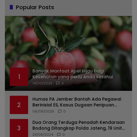
Popular Posts
Banyak Manfaat Apel Hijau bagi
1
Kesehatan yang perlu Anda ketahui
14/03/2023
0
Humas PA Jember Bantah Ada Pegawai
2
Berinisial ES, Kasus Dugaan Penipuan
Mencuat
06/08/2026
0
Dua Orang Terduga Penadah Kendaraan
3
Bodong Ditangkap Polda Jateng, 19 Unit
Roda Empat Diamankan
29/08/2024
0