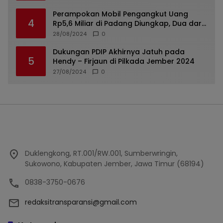
Perampokan Mobil Pengangkut Uang
4
Rp5,6 Miliar di Padang Diungkap, Dua dari
Tiga Tersangka Merupakan Oknum Polisi
28/08/2024
0
Dukungan PDIP Akhirnya Jatuh pada
5
Hendy – Firjaun di Pilkada Jember 2024
27/08/2024
0
Duklengkong, RT.001/RW.001, Sumberwringin,
Sukowono, Kabupaten Jember, Jawa Timur (68194)
0838-3750-0676
redaksitransparansi@gmail.com