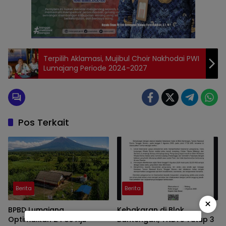
Terpilih Aklamasi, Mujibul Choir Nakhodai PWI
Lumajang Periode 2024-2027
Pos Terkait
Berita
Berita
×
BPBD Lumajang
Kebakaran di Blok
Optimalkan 2 Pos Aju
Bantengan, TNBTS Tutup 3