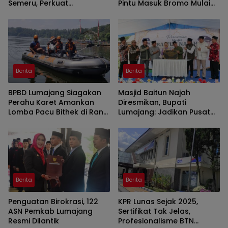
Semeru, Perkuat
Pintu Masuk Bromo Mulai
Peringatan Dini di Kawasan
Malam Ini
Rawan Lahar
Berita
Berita
BPBD Lumajang Siagakan
Masjid Baitun Najah
Perahu Karet Amankan
Diresmikan, Bupati
Lomba Pacu Bithek di Ranu
Lumajang: Jadikan Pusat
Klakah
Kegiatan Pemuda
Berita
Berita
Penguatan Birokrasi, 122
KPR Lunas Sejak 2025,
ASN Pemkab Lumajang
Sertifikat Tak Jelas,
Resmi Dilantik
Profesionalisme BTN