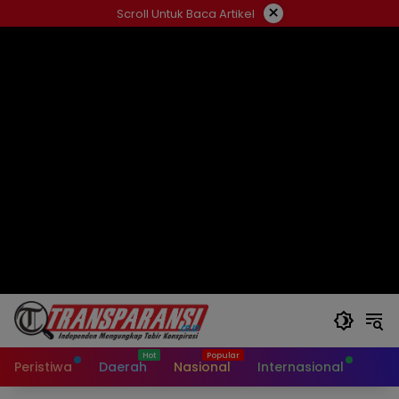
Langsung
×
Scroll Untuk Baca Artikel
ke
konten
Peristiwa
Daerah
Nasional
Internasional