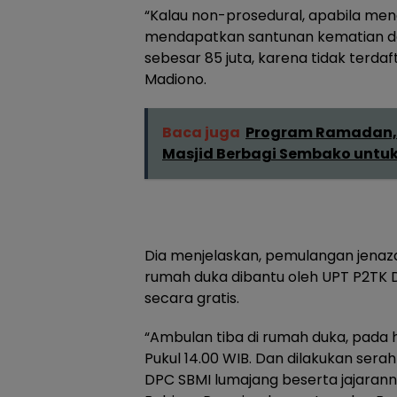
“Kalau non-prosedural, apabila men
mendapatkan santunan kematian da
sebesar 85 juta, karena tidak terda
Madiono.
Baca juga
Program Ramadan,
Masjid Berbagi Sembako untu
Dia menjelaskan, pemulangan jenaza
rumah duka dibantu oleh UPT P2TK D
secara gratis.
“Ambulan tiba di rumah duka, pada h
Pukul 14.00 WIB. Dan dilakukan serah
DPC SBMI lumajang beserta jajarann