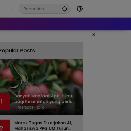
6
×
Popular Posts
Banyak Manfaat Apel Hijau
1
bagi Kesehatan yang perlu
Anda ketahui
14/03/2023
0
Marak Tugas Dikerjakan AI,
2
Mahasiswa PPG UM Turun