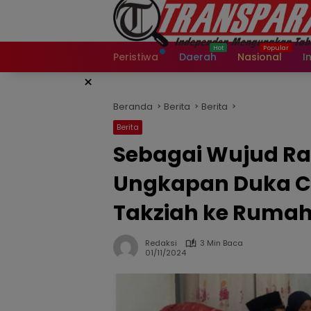
Langsung
ke
konten
Peristiwa
Daerah
Nasional
I
×
Beranda
Berita
Berita
Berita
Sebagai Wujud Ra
Ungkapan Duka Ci
Takziah ke Rumah
Redaksi
3 Min Baca
01/11/2024