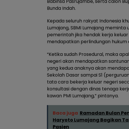
Babinsa Pasrujambe, serta calon Bu
Bunda Indah.
Kepada seluruh rakyat Indonesia k
Lumajang, SBMI Lumajang meminta u
pemerintah jika hendak kerja keluar
mendapatkan perlindungan hukum da
“Ketika sudah Prosedural, maka apab
negeri akan mendapatkan santunan 
yang kedua anaknya akan mendapat
Sekolah Dasar sampai S1 (perguruan 
tata cara bekerja keluar negeri se
konsultasi dengan dinas tenaga ke
kawan PMI Lumajang,” pintanya.
Baca juga
Ramadan Bulan Penu
Haryoto Lumajang Bagikan Tak
Pasien