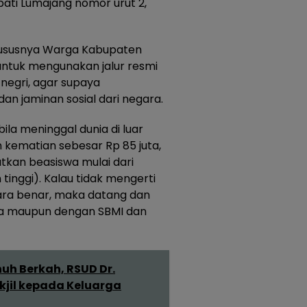
pati Lumajang nomor urut 2,
hususnya Warga Kabupaten
ntuk mengunakan jalur resmi
 negri, agar supaya
n jaminan sosial dari negara.
ila meninggal dunia di luar
kematian sebesar Rp 85 juta,
kan beasiswa mulai dari
tinggi). Kalau tidak mengerti
cara benar, maka datang dan
rja maupun dengan SBMI dan
h Berkah, RSUD Dr.
jil kepada Keluarga