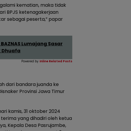
galami kematian, maka tidak
ri BPJS ketenagakerjaan
ftar sebagai peserta,” papar
 BAZNAS Lumajang Sasar
k Dhuafa
Powered by
Inline Related Posts
h dari bandara juanda ke
isnaker Provinsi Jawa Timur
ari kamis, 31 oktober 2024
 terima yang dihadiri oleh ketua
ya, Kepala Desa Pasrujambe,