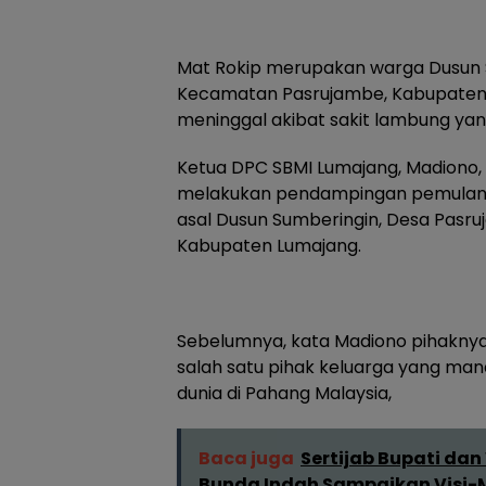
Mat Rokip merupakan warga Dusun 
Kecamatan Pasrujambe, Kabupaten 
meninggal akibat sakit lambung yan
Ketua DPC SBMI Lumajang, Madiono,
melakukan pendampingan pemulanga
asal Dusun Sumberingin, Desa Pasru
Kabupaten Lumajang.
Sebelumnya, kata Madiono pihaknya
salah satu pihak keluarga yang ma
dunia di Pahang Malaysia,
Baca juga
Sertijab Bupati dan
Bunda Indah Sampaikan Visi-M