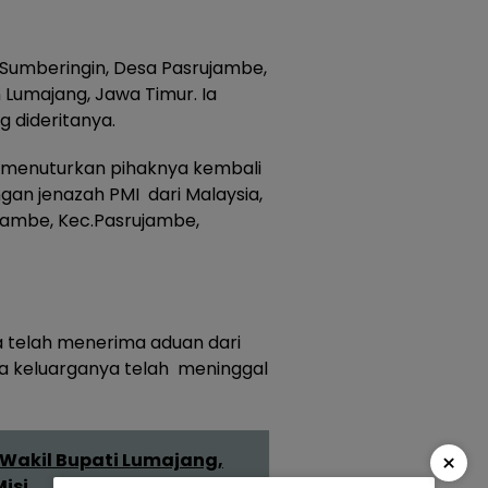
Sumberingin, Desa Pasrujambe,
Lumajang, Jawa Timur. Ia
g dideritanya.
 menuturkan pihaknya kembali
n jenazah PMI dari Malaysia,
jambe, Kec.Pasrujambe,
 telah menerima aduan dari
na keluarganya telah meninggal
×
 Wakil Bupati Lumajang,
isi