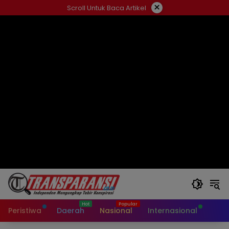
Langsung
×
Scroll Untuk Baca Artikel
ke
konten
Peristiwa
Daerah
Nasional
Internasional