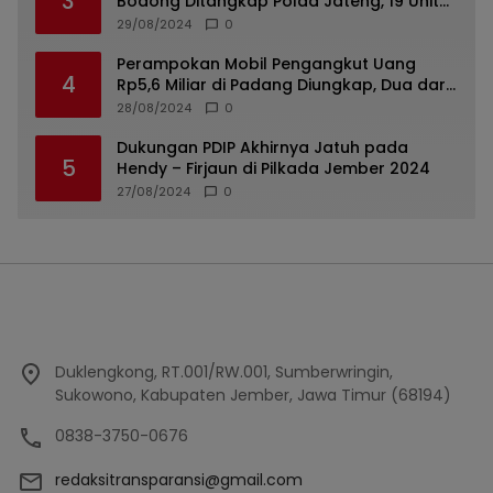
3
Bodong Ditangkap Polda Jateng, 19 Unit
Roda Empat Diamankan
29/08/2024
0
Perampokan Mobil Pengangkut Uang
4
Rp5,6 Miliar di Padang Diungkap, Dua dari
Tiga Tersangka Merupakan Oknum Polisi
28/08/2024
0
Dukungan PDIP Akhirnya Jatuh pada
5
Hendy – Firjaun di Pilkada Jember 2024
27/08/2024
0
Duklengkong, RT.001/RW.001, Sumberwringin,
Sukowono, Kabupaten Jember, Jawa Timur (68194)
0838-3750-0676
redaksitransparansi@gmail.com