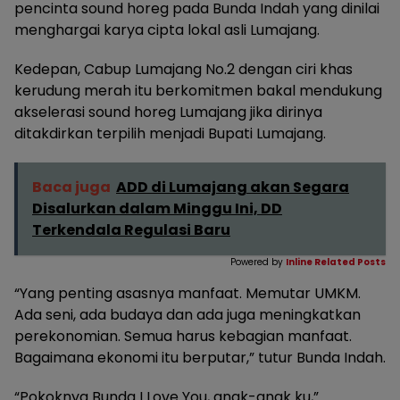
pencinta sound horeg pada Bunda Indah yang dinilai
menghargai karya cipta lokal asli Lumajang.
Kedepan, Cabup Lumajang No.2 dengan ciri khas
kerudung merah itu berkomitmen bakal mendukung
akselerasi sound horeg Lumajang jika dirinya
ditakdirkan terpilih menjadi Bupati Lumajang.
Baca juga
ADD di Lumajang akan Segara
Disalurkan dalam Minggu Ini, DD
Terkendala Regulasi Baru
Powered by
Inline Related Posts
“Yang penting asasnya manfaat. Memutar UMKM.
Ada seni, ada budaya dan ada juga meningkatkan
perekonomian. Semua harus kebagian manfaat.
Bagaimana ekonomi itu berputar,” tutur Bunda Indah.
“Pokoknya Bunda I Love You, anak-anak ku,”