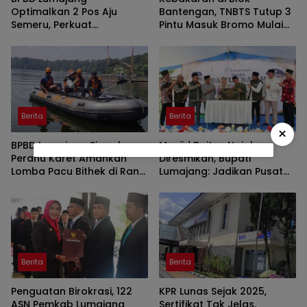
Optimalkan 2 Pos Aju
Bantengan, TNBTS Tutup 3
Semeru, Perkuat
Pintu Masuk Bromo Mulai
Peringatan Dini di Kawasan
Malam Ini
Rawan Lahar
Berita
Berita
×
BPBD Lumajang Siagakan
Masjid Baitun Najah
Perahu Karet Amankan
Diresmikan, Bupati
Lomba Pacu Bithek di Ranu
Lumajang: Jadikan Pusat
Klakah
Kegiatan Pemuda
Berita
Berita
Penguatan Birokrasi, 122
KPR Lunas Sejak 2025,
ASN Pemkab Lumajang
Sertifikat Tak Jelas,