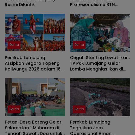
Resmi Dilantik
Profesionalisme BTN
Jember Disorot
Berita
Berita
Pemkab Lumajang
Cegah Stunting Lewat Ikan,
Arsipkan Segoro Topeng
TP PKK Lumajang Gelar
Kaliwungu 2026 dalam 160
Lomba Menghias Ikan di
Konten Digital
Pantai Watu Pecak
Berita
Berita
Petani Desa Boreng Gelar
Pemkab Lumajang
Selamatan 1 Muharam di
Tegaskan Jam
Tengah Sawah, Doa untuk
Operasional Aman