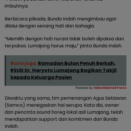
imbuhnya.
Berbicara pilkada, Bunda Indah mengimbau agar
dilalui dengan senang hati dan bahagia.
“Memilih dengan hati nurani tidak boleh dipaksa dan
terpaksa. Lumajang harus maju,” pinta Bunda Indah.
Baca juga
Ramadan Bulan Penuh Berkah,
RSUD Dr. Haryoto Lumajang Bagikan Takjil
kepada Keluarga Pasien
Powered by
Inline Related Posts
Diwaktu yang sama, tim pemenangan Agus Setiawan
(Samco) menegaskan hal serupa. Kata dia, owner
dan pencinta sound horeg lokal asli Lumajang, telah
mendapatkan support dan komitmen dari Bunda
Indah.