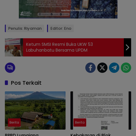
Penulis: Riyaman
Editor: Eno
Ketum SMSI Resmi Buka UKW 53
Labuhanbatu Bersama UPDM
Pos Terkait
Berita
Berita
BPBD Lumajang
Kebakaran di Blok