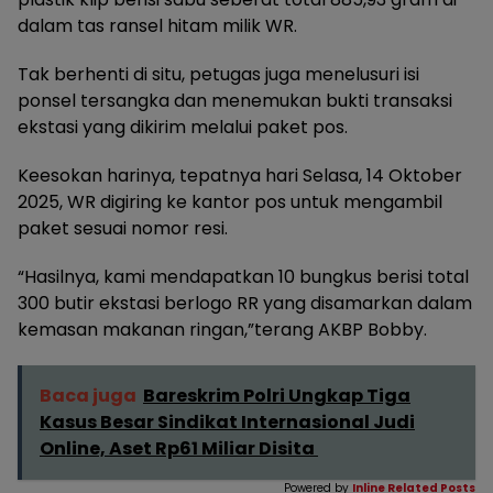
dalam tas ransel hitam milik WR.
Tak berhenti di situ, petugas juga menelusuri isi
ponsel tersangka dan menemukan bukti transaksi
ekstasi yang dikirim melalui paket pos.
Keesokan harinya, tepatnya hari Selasa, 14 Oktober
2025, WR digiring ke kantor pos untuk mengambil
paket sesuai nomor resi.
“Hasilnya, kami mendapatkan 10 bungkus berisi total
300 butir ekstasi berlogo RR yang disamarkan dalam
kemasan makanan ringan,”terang AKBP Bobby.
Baca juga
Bareskrim Polri Ungkap Tiga
Kasus Besar Sindikat Internasional Judi
Online, Aset Rp61 Miliar Disita
Powered by
Inline Related Posts