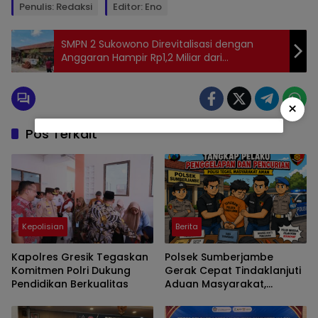
Penulis: Redaksi
Editor: Eno
SMPN 2 Sukowono Direvitalisasi dengan
Anggaran Hampir Rp1,2 Miliar dari
Kemendikdasmen
×
Pos Terkait
Kepolisian
Berita
Kapolres Gresik Tegaskan
Polsek Sumberjambe
Komitmen Polri Dukung
Gerak Cepat Tindaklanjuti
Pendidikan Berkualitas
Aduan Masyarakat,
Penetapan Tersangka
Dipastikan Sesuai Prosedur