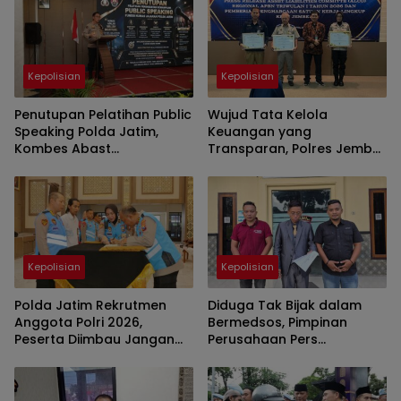
Kepolisian
Kepolisian
Penutupan Pelatihan Public
Wujud Tata Kelola
Speaking Polda Jatim,
Keuangan yang
Kombes Abast
Transparan, Polres Jember
Menekankan Kasi Humas
Polda Jatim Diganjar 3
Komunikasi yang Jujur dan
Penghargaan dari KPPN
Transparan
Kepolisian
Kepolisian
Polda Jatim Rekrutmen
Diduga Tak Bijak dalam
Anggota Polri 2026,
Bermedsos, Pimpinan
Peserta Diimbau Jangan
Perusahaan Pers
Percaya Calo
Melaporkan Pemilik Akun
ke Polisi Bondowoso