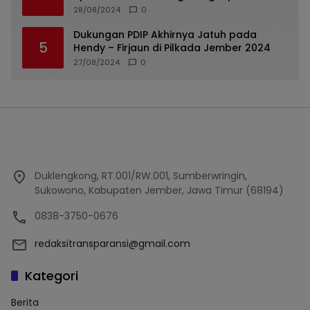
Tiga Tersangka Merupakan Oknum Polisi
28/08/2024
0
Dukungan PDIP Akhirnya Jatuh pada
5
Hendy – Firjaun di Pilkada Jember 2024
27/08/2024
0
Duklengkong, RT.001/RW.001, Sumberwringin,
Sukowono, Kabupaten Jember, Jawa Timur (68194)
0838-3750-0676
redaksitransparansi@gmail.com
Kategori
Berita