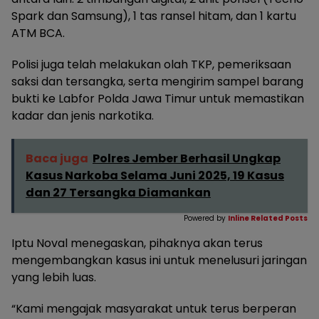
Spark dan Samsung), 1 tas ransel hitam, dan 1 kartu
ATM BCA.
Polisi juga telah melakukan olah TKP, pemeriksaan
saksi dan tersangka, serta mengirim sampel barang
bukti ke Labfor Polda Jawa Timur untuk memastikan
kadar dan jenis narkotika.
Baca juga
Polres Jember Berhasil Ungkap
Kasus Narkoba Selama Juni 2025, 19 Kasus
dan 27 Tersangka Diamankan
Powered by
Inline Related Posts
Iptu Noval menegaskan, pihaknya akan terus
mengembangkan kasus ini untuk menelusuri jaringan
yang lebih luas.
“Kami mengajak masyarakat untuk terus berperan