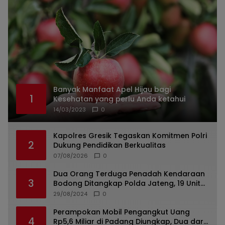
Banyak Manfaat Apel Hijau bagi
1
Kesehatan yang perlu Anda ketahui
14/03/2023
0
Kapolres Gresik Tegaskan Komitmen Polri
2
Dukung Pendidikan Berkualitas
07/08/2026
0
Dua Orang Terduga Penadah Kendaraan
3
Bodong Ditangkap Polda Jateng, 19 Unit
Roda Empat Diamankan
29/08/2024
0
Perampokan Mobil Pengangkut Uang
4
Rp5,6 Miliar di Padang Diungkap, Dua dari