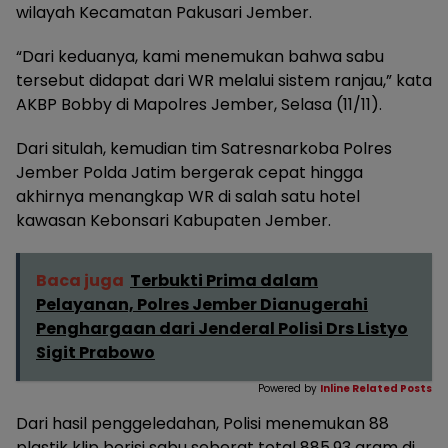
wilayah Kecamatan Pakusari Jember.
“Dari keduanya, kami menemukan bahwa sabu
tersebut didapat dari WR melalui sistem ranjau,” kata
AKBP Bobby di Mapolres Jember, Selasa (11/11).
Dari situlah, kemudian tim Satresnarkoba Polres
Jember Polda Jatim bergerak cepat hingga
akhirnya menangkap WR di salah satu hotel
kawasan Kebonsari Kabupaten Jember.
Baca juga
Terbukti Prima dalam
Pelayanan, Polres Jember Dianugerahi
Penghargaan dari Jenderal Polisi Drs Listyo
Sigit Prabowo
Powered by
Inline Related Posts
Dari hasil penggeledahan, Polisi menemukan 88
plastik klip berisi sabu seberat total 885,93 gram di