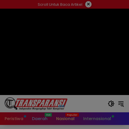
Langsung
×
Scroll Untuk Baca Artikel
ke
konten
Peristiwa
Daerah
Nasional
Internasional