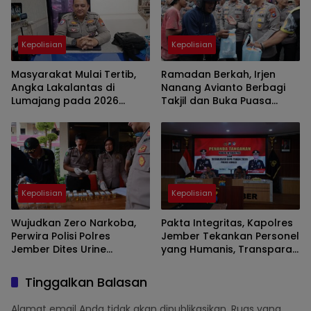
Kepolisian
Kepolisian
Masyarakat Mulai Tertib,
Ramadan Berkah, Irjen
Angka Lakalantas di
Nanang Avianto Berbagi
Lumajang pada 2026
Takjil dan Buka Puasa
Menurun
Bersama Elemen
Masyarakat Jawa Timur
Kepolisian
Kepolisian
Wujudkan Zero Narkoba,
Pakta Integritas, Kapolres
Perwira Polisi Polres
Jember Tekankan Personel
Jember Dites Urine
yang Humanis, Transparan
Dadakan
dan Responsif
Tinggalkan Balasan
Alamat email Anda tidak akan dipublikasikan.
Ruas yang