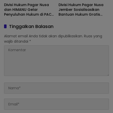
Divisi Hukum Pagar Nusa
Divisi Hukum Pagar Nusa
dan HIMANU Gelar
Jember Sosialisasikan
Penyuluhan Hukum di PAC
Bantuan Hukum Gratis
Kalisat, Perkuat Kesadaran
Periode 2026-2030 di
Hukum Kader
Kalisat dan Rambipuji
Tinggalkan Balasan
Alamat email Anda tidak akan dipublikasikan.
Ruas yang
wajib ditandai
*