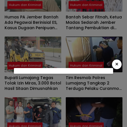
Hukum dan Kriminal
Hukum dan Kriminal
Humas PA Jember Bantah
Bantah Sebar Fitnah, Ketua
Ada Pegawai Berinisial ES,
Madas Sedarah Jember
Kasus Dugaan Penipuan
Tantang Pembuktian di
Mencuat
Hadapan Penyidik
×
Hukum dan Kriminal
Hukum dan Kriminal
Bupati Lumajang Tegas
Tim Resmob Polres
Tolak Izin Miras, 3.000 Botol
Lumajang Tangkap 2
Hasil Sitaan Dimusnahkan
Terduga Pelaku Curanmor
di Rogotrunan
Hukum dan Kriminal
Hukum dan Kriminal