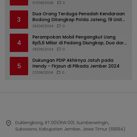
Semangat Kemerdekaan
07/08/2026
0
Dua Orang Terduga Penadah Kendaraan
3
Bodong Ditangkap Polda Jateng, 19 Unit
Roda Empat Diamankan
29/08/2024
0
Perampokan Mobil Pengangkut Uang
4
Rp5,6 Miliar di Padang Diungkap, Dua dari
Tiga Tersangka Merupakan Oknum Polisi
28/08/2024
0
Dukungan PDIP Akhirnya Jatuh pada
5
Hendy – Firjaun di Pilkada Jember 2024
27/08/2024
0
Duklengkong, RT.001/RW.001, Sumberwringin,
Sukowono, Kabupaten Jember, Jawa Timur (68194)