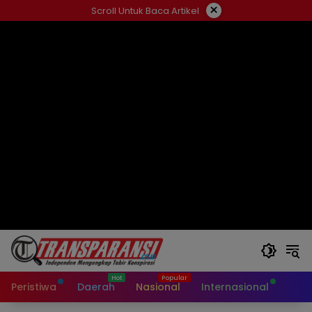
Langsung
×
Scroll Untuk Baca Artikel
ke
konten
Peristiwa
Daerah
Nasional
Internasional