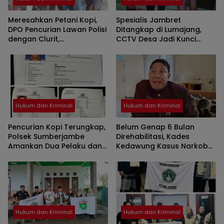
Meresahkan Petani Kopi,
Spesialis Jambret
DPO Pencurian Lawan Polisi
Ditangkap di Lumajang,
dengan Clurit,
CCTV Desa Jadi Kunci
Dilumpuhkan Tim Resmob
Pengungkapan
Polres Jember
Hukum dan Kriminal
Hukum dan Kriminal
Pencurian Kopi Terungkap,
Belum Genap 6 Bulan
Polsek Sumberjambe
Direhabilitasi, Kades
Amankan Dua Pelaku dan
Kedawung Kasus Narkoba
Terbitkan Tiga DPO
Sudah Pulang dan Jalani
Rawat Jalan
Hukum dan Kriminal
Hukum dan Kriminal