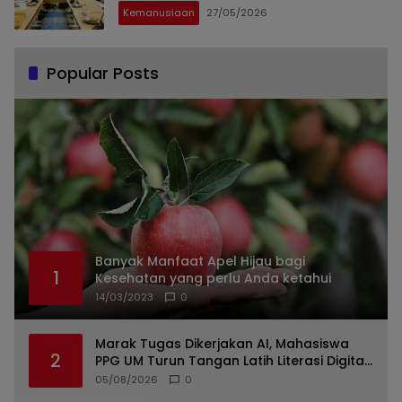
Kemanusiaan
27/05/2026
Popular Posts
Banyak Manfaat Apel Hijau bagi
1
Kesehatan yang perlu Anda ketahui
14/03/2023
0
Marak Tugas Dikerjakan AI, Mahasiswa
2
PPG UM Turun Tangan Latih Literasi Digital
di Lumajang
05/08/2026
0