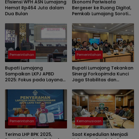
Efisiensi WFH ASN Lumajang
Ekonomi Pariwisata
Hemat Rp464 Juta dalam
Bergeser ke Ruang Digital,
Dua Bulan
Pemkab Lumajang Soroti
Kekuatan Narasi
Pemerintahan
Pemerintahan
Bupati Lumajang
Bupati Lumajang Tekankan
Sampaikan LKPJ APBD
Sinergi Forkopimda Kunci
2025: Fokus pada Layanan
Jaga Stabilitas dan
Dasar dan Tata Kelola
Percepatan Pembangunan
Transparan
Pemerintahan
Kemanusiaan
Terima LHP BPK 2025,
Saat Kepedulian Menjadi