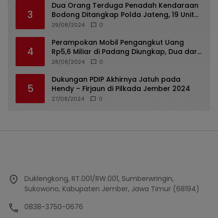
Dua Orang Terduga Penadah Kendaraan
3
Bodong Ditangkap Polda Jateng, 19 Unit
Roda Empat Diamankan
29/08/2024
0
Perampokan Mobil Pengangkut Uang
4
Rp5,6 Miliar di Padang Diungkap, Dua dari
Tiga Tersangka Merupakan Oknum Polisi
28/08/2024
0
Dukungan PDIP Akhirnya Jatuh pada
5
Hendy – Firjaun di Pilkada Jember 2024
27/08/2024
0
Duklengkong, RT.001/RW.001, Sumberwringin,
Sukowono, Kabupaten Jember, Jawa Timur (68194)
0838-3750-0676