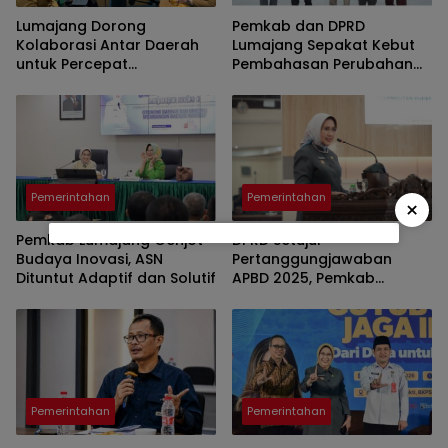
Lumajang Dorong
Pemkab dan DPRD
Kolaborasi Antar Daerah
Lumajang Sepakat Kebut
untuk Percepat
Pembahasan Perubahan
Pembangunan
APBD 2026 Agar Lebih
Responsif
Pemerintahan
Pemerintahan
×
DPRD Setujui
Pemkab Lumajang Genjot
Pertanggungjawaban
Budaya Inovasi, ASN
APBD 2025, Pemkab
Dituntut Adaptif dan Solutif
Lumajang Fokus Perkuat
Perencanaan
Pemerintahan
Pemerintahan