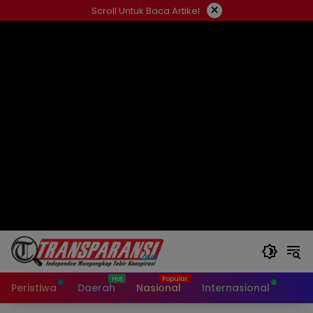
Langsung
×
Scroll Untuk Baca Artikel
ke
konten
Peristiwa
Daerah
Nasional
Internasional