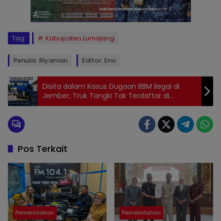
Tag:
Kabupaten Lumajang
Penulis: Riyaman
Editor: Eno
Disita dalam Kasus Dugaan BBM Ilegal di
Jember, Truk Tangki Tak Terdaftar di
Armada Pertamina Jatimbalinus
Pos Terkait
Pemerintahan
Pemerintahan