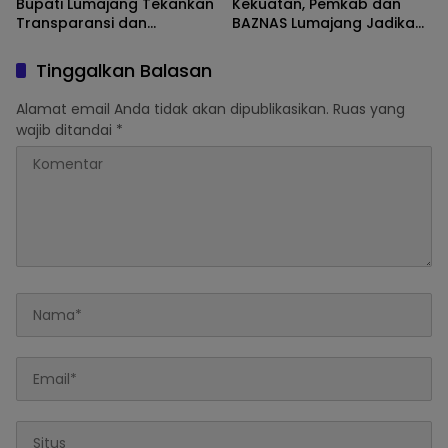
Bupati Lumajang Tekankan
Kekuatan, Pemkab dan
Transparansi dan
BAZNAS Lumajang Jadikan
Akuntabilitas Anggaran
Zakat-Infaq Penggerak
Ekonomi Warga
Tinggalkan Balasan
Alamat email Anda tidak akan dipublikasikan.
Ruas yang
wajib ditandai
*