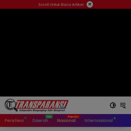
Langsung
×
Scroll Untuk Baca Artikel
ke
konten
Peristiwa
Daerah
Nasional
Internasional