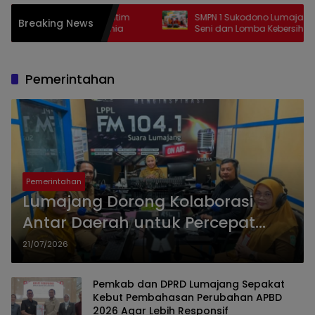
 2026, Polda Jatim
SMPN 1 Sukodono Lumajang Gelar Penta
Breaking News
uan Bonek Mania
Seni dan Lomba Kebersihan Sambut
Semangat Kemerdekaan
Pemerintahan
Pemerintahan
Lumajang Dorong Kolaborasi
Antar Daerah untuk Percepat
Pembangunan
21/07/2026
Pemkab dan DPRD Lumajang Sepakat
Kebut Pembahasan Perubahan APBD
2026 Agar Lebih Responsif