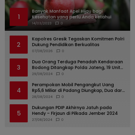
Banyak Manfaat Apel Hijau bagi
1
Kesehatan yang perlu Anda ketahui
14/03/2023
0
Kapolres Gresik Tegaskan Komitmen Polri
2
Dukung Pendidikan Berkualitas
07/08/2026
0
Dua Orang Terduga Penadah Kendaraan
3
Bodong Ditangkap Polda Jateng, 19 Unit
Roda Empat Diamankan
29/08/2024
0
Perampokan Mobil Pengangkut Uang
4
Rp5,6 Miliar di Padang Diungkap, Dua dari
Tiga Tersangka Merupakan Oknum Polisi
28/08/2024
0
Dukungan PDIP Akhirnya Jatuh pada
5
Hendy – Firjaun di Pilkada Jember 2024
27/08/2024
0