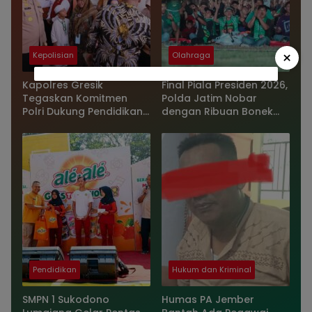
×
Kepolisian
Olahraga
Kapolres Gresik
Final Piala Presiden 2026,
Tegaskan Komitmen
Polda Jatim Nobar
Polri Dukung Pendidikan
dengan Ribuan Bonek
Berkualitas
Mania
Pendidikan
Hukum dan Kriminal
SMPN 1 Sukodono
Humas PA Jember