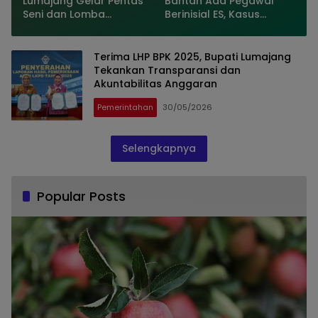
Lumajang Gelar Pentas
Bantah Ada Pegawai
Seni dan Lomba
Berinisial ES, Kasus
Kebersihan Sambut
Dugaan Penipuan
Semangat Kemerdekaan
Mencuat
Terima LHP BPK 2025, Bupati Lumajang
Tekankan Transparansi dan
Akuntabilitas Anggaran
Pemerintahan
30/05/2026
Selengkapnya
Popular Posts