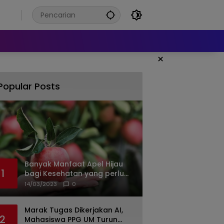
6
×
Popular Posts
Banyak Manfaat Apel Hijau
1
bagi Kesehatan yang perlu
Anda ketahui
14/03/2023
0
Marak Tugas Dikerjakan AI,
2
Mahasiswa PPG UM Turun