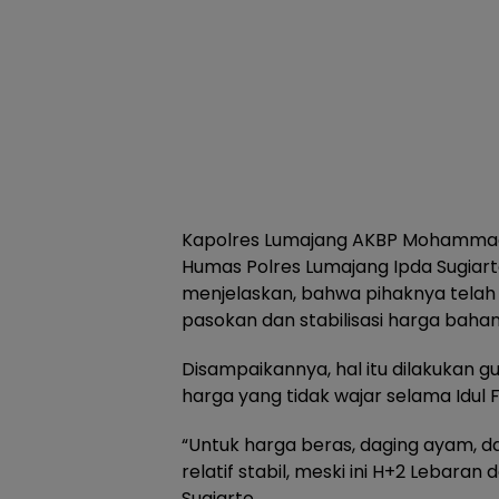
Kapolres Lumajang AKBP Mohammad Za
Humas Polres Lumajang Ipda Sugiar
menjelaskan, bahwa pihaknya tela
pasokan dan stabilisasi harga baha
Disampaikannya, hal itu dilakukan g
harga yang tidak wajar selama Idul Fi
“Untuk harga beras, daging ayam, da
relatif stabil, meski ini H+2 Lebaran
Sugiarto.