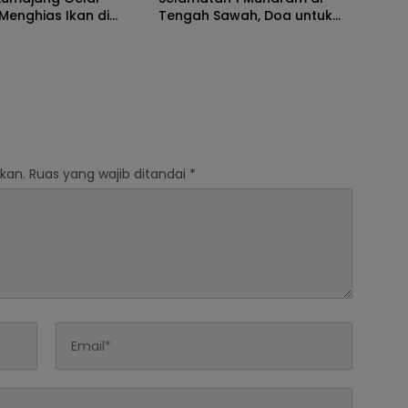
Menghias Ikan di
Tengah Sawah, Doa untuk
 Watu Pecak
Panen Melimpah
kan.
Ruas yang wajib ditandai
*