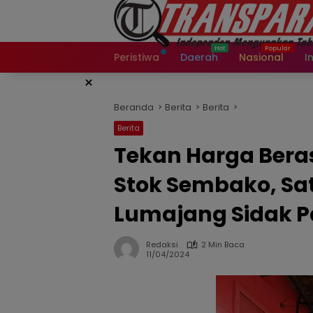
Langsung
ke
konten
Peristiwa
Daerah
Nasional
I
×
Beranda
Berita
Berita
Berita
Tekan Harga Bera
Stok Sembako, Sa
Lumajang Sidak P
Redaksi
2 Min Baca
11/04/2024