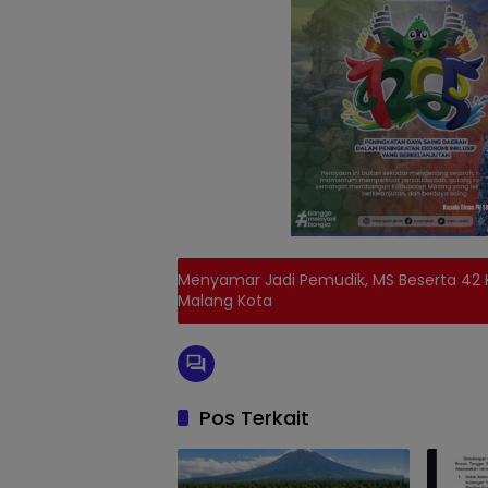
Menyamar Jadi Pemudik, MS Beserta 42 
Malang Kota
Pos Terkait