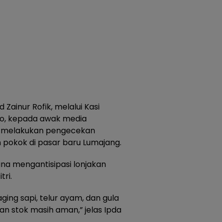
inur Rofik, melalui Kasi
to, kepada awak media
h melakukan pengecekan
n pokok di pasar baru Lumajang.
una mengantisipasi lonjakan
tri.
ging sapi, telur ayam, dan gula
 dan stok masih aman,” jelas Ipda