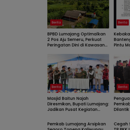
Berita
Berita
BPBD Lumajang Optimalkan
Kebakar
2 Pos Aju Semeru, Perkuat
Banten
Peringatan Dini di Kawasan
Pintu M
Rawan Lahar
Malam I
Berita
Berita
Masjid Baitun Najah
Penguat
Diresmikan, Bupati Lumajang:
Pemkab
Jadikan Pusat Kegiatan
Dilantik
Berita
Berita
Pemuda
Pemkab Lumajang Arsipkan
Cegah S
Segoro Topeng Kaliwungu
TP PKK 