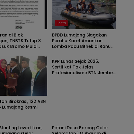
Berita
an di Blok
BPBD Lumajang Siagakan
gan, TNBTS Tutup 3
Perahu Karet Amankan
asuk Bromo Mulai
Lomba Pacu Bithek di Ranu
Berita
ni
Klakah
KPR Lunas Sejak 2025,
Sertifikat Tak Jelas,
Profesionalisme BTN Jember
Disorot
an Birokrasi, 122 ASN
 Lumajang Resmi
Berita
tunting Lewat Ikan,
Petani Desa Boreng Gelar
Lumajang Gelar
Selamatan 1 Muharam di