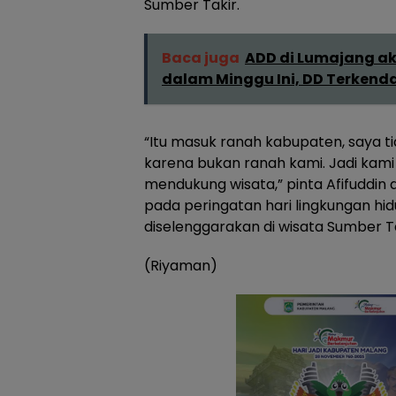
Sumber Takir.
Baca juga
ADD di Lumajang ak
dalam Minggu Ini, DD Terkenda
“Itu masuk ranah kabupaten, saya tid
karena bukan ranah kami. Jadi kam
mendukung wisata,” pinta Afifuddi
pada peringatan hari lingkungan hi
diselenggarakan di wisata Sumber Ta
(Riyaman)