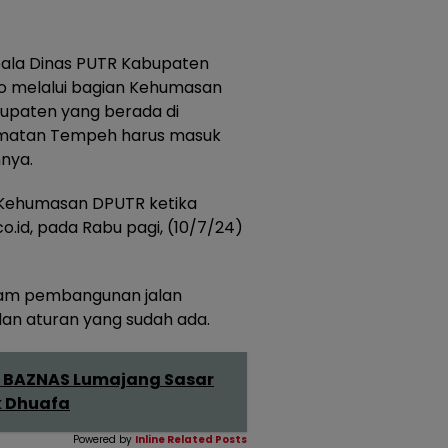
pala Dinas PUTR Kabupaten
to melalui bagian Kehumasan
upaten yang berada di
amatan Tempeh harus masuk
nya.
 Kehumasan DPUTR ketika
o.id, pada Rabu pagi, (10/7/24)
am pembangunan jalan
dan aturan yang sudah ada.
 BAZNAS Lumajang Sasar
k Dhuafa
Powered by
Inline Related Posts