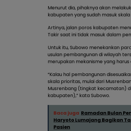
Menurut dia, pihaknya akan melaku
kabupaten yang sudah masuk skala p
Artinya, jalan poros kabupaten me
Takir saat ini tidak masuk dalam pe
Untuk itu, Subowo menekankan par
usulan pembangunan di wilayah ters
merupakan mekanisme yang harus d
“Kalau hal pembangunan disesuaika
skala prioritas, mulai dari Musrenba
Musrenbang (tingkat kecamatan) d
kabupaten),” kata Subowo.
Baca juga
Ramadan Bulan Penu
Haryoto Lumajang Bagikan Tak
Pasien