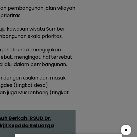
kan pembangunan jalan wilayah
rioritas.
nuju kawasan wisata Sumber
mbangunan skala prioritas.
a pihak untuk mengajukan
ebut, mengingat, hal tersebut
ilalui dalam pembangunan.
n dengan usulan dan masuk
ngdes (tingkat desa)
an juga Musrenbang (tingkat
h Berkah, RSUD Dr.
jil kepada Keluarga
×