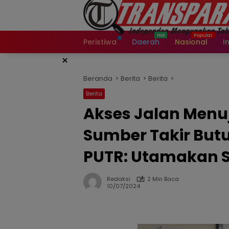
Langsung
ke
konten
Peristiwa
Daerah
Nasional
I
×
Beranda
Berita
Berita
Berita
Akses Jalan Menu
Sumber Takir But
PUTR: Utamakan Sk
Redaksi
2 Min Baca
10/07/2024