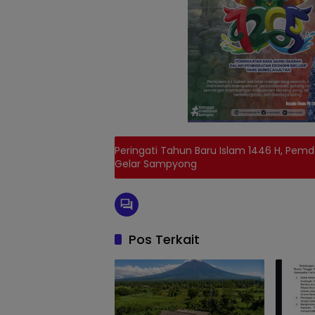
Peringati Tahun Baru Islam 1446 H, Pe
Gelar Sampyong
Pos Terkait