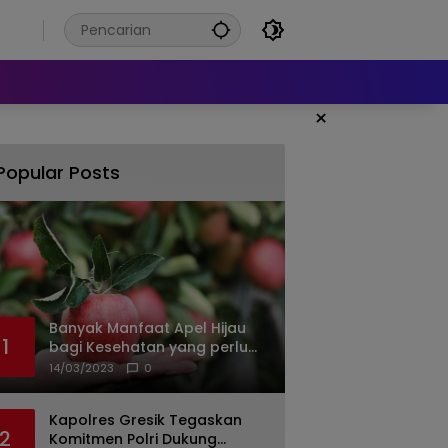
6
×
Popular Posts
Banyak Manfaat Apel Hijau
1
bagi Kesehatan yang perlu
Anda ketahui
14/03/2023
0
Kapolres Gresik Tegaskan
2
Komitmen Polri Dukung