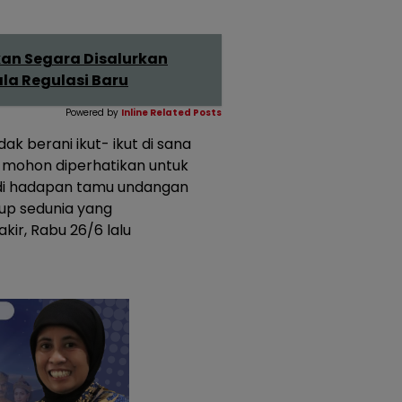
an Segara Disalurkan
la Regulasi Baru
Powered by
Inline Related Posts
ak berani ikut- ikut di sana
i mohon diperhatikan untuk
n di hadapan tamu undangan
dup sedunia yang
kir, Rabu 26/6 lalu