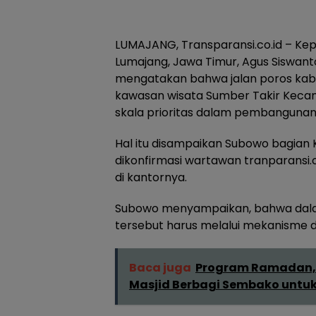
LUMAJANG, Transparansi.co.id – Ke
Lumajang, Jawa Timur, Agus Siswan
mengatakan bahwa jalan poros kab
kawasan wisata Sumber Takir Kec
skala prioritas dalam pembangunan
Hal itu disampaikan Subowo bagian
dikonfirmasi wartawan tranparansi.c
di kantornya.
Subowo menyampaikan, bahwa dal
tersebut harus melalui mekanisme 
Baca juga
Program Ramadan,
Masjid Berbagi Sembako untu