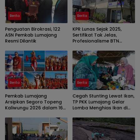
Berita
Berita
Penguatan Birokrasi, 122
KPR Lunas Sejak 2025,
ASN Pemkab Lumajang
Sertifikat Tak Jelas,
Resmi Dilantik
Profesionalisme BTN
Jember Disorot
Berita
Berita
Pemkab Lumajang
Cegah Stunting Lewat Ikan,
Arsipkan Segoro Topeng
TP PKK Lumajang Gelar
Kaliwungu 2026 dalam 160
Lomba Menghias Ikan di
Konten Digital
Pantai Watu Pecak