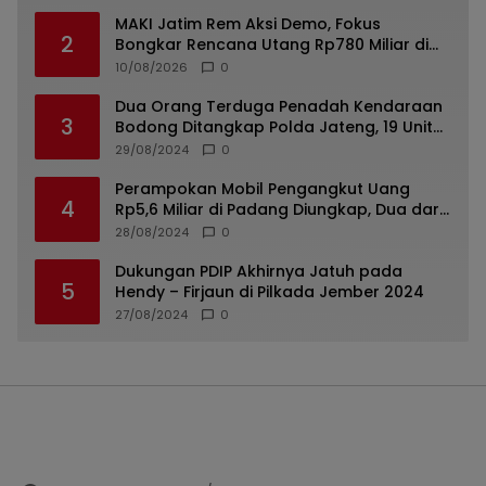
MAKI Jatim Rem Aksi Demo, Fokus
2
Bongkar Rencana Utang Rp780 Miliar di
Jember
10/08/2026
0
Dua Orang Terduga Penadah Kendaraan
3
Bodong Ditangkap Polda Jateng, 19 Unit
Roda Empat Diamankan
29/08/2024
0
Perampokan Mobil Pengangkut Uang
4
Rp5,6 Miliar di Padang Diungkap, Dua dari
Tiga Tersangka Merupakan Oknum Polisi
28/08/2024
0
Dukungan PDIP Akhirnya Jatuh pada
5
Hendy – Firjaun di Pilkada Jember 2024
27/08/2024
0