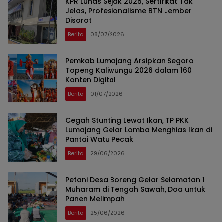
KPR Lunas Sejak 2025, Sertifikat Tak
Jelas, Profesionalisme BTN Jember
Disorot
Berita
08/07/2026
Pemkab Lumajang Arsipkan Segoro
Topeng Kaliwungu 2026 dalam 160
Konten Digital
Berita
01/07/2026
Cegah Stunting Lewat Ikan, TP PKK
Lumajang Gelar Lomba Menghias Ikan di
Pantai Watu Pecak
Berita
29/06/2026
Petani Desa Boreng Gelar Selamatan 1
Muharam di Tengah Sawah, Doa untuk
Panen Melimpah
Berita
25/06/2026