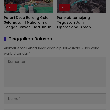
Berita
Berita
Petani Desa Boreng Gelar
Pemkab Lumajang
Selamatan 1 Muharam di
Tegaskan Jam
Tengah Sawah, Doa untuk
Operasional Aman
Panen Melimpah
Tambang di Kawasan
Semeru
Tinggalkan Balasan
Alamat email Anda tidak akan dipublikasikan.
Ruas yang
wajib ditandai
*