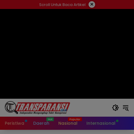
Langsung
×
Scroll Untuk Baca Artikel
ke
konten
Peristiwa
Daerah
Nasional
Internasional