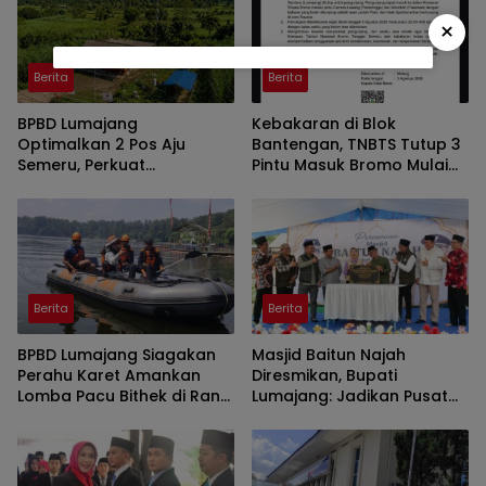
×
Berita
Berita
BPBD Lumajang
Kebakaran di Blok
Optimalkan 2 Pos Aju
Bantengan, TNBTS Tutup 3
Semeru, Perkuat
Pintu Masuk Bromo Mulai
Peringatan Dini di Kawasan
Malam Ini
Rawan Lahar
Berita
Berita
BPBD Lumajang Siagakan
Masjid Baitun Najah
Perahu Karet Amankan
Diresmikan, Bupati
Lomba Pacu Bithek di Ranu
Lumajang: Jadikan Pusat
Klakah
Kegiatan Pemuda