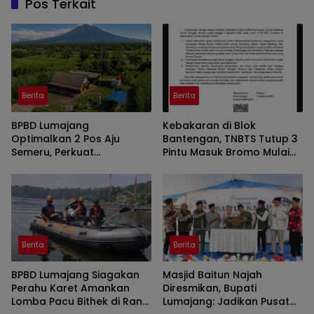
Pos Terkait
Berita
Berita
BPBD Lumajang
Kebakaran di Blok
Optimalkan 2 Pos Aju
Bantengan, TNBTS Tutup 3
Semeru, Perkuat
Pintu Masuk Bromo Mulai
Peringatan Dini di Kawasan
Malam Ini
Rawan Lahar
Berita
Berita
BPBD Lumajang Siagakan
Masjid Baitun Najah
Perahu Karet Amankan
Diresmikan, Bupati
Lomba Pacu Bithek di Ranu
Lumajang: Jadikan Pusat