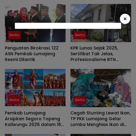
Klakah
Kegiatan Pemuda
×
Berita
Berita
Penguatan Birokrasi, 122
KPR Lunas Sejak 2025,
ASN Pemkab Lumajang
Sertifikat Tak Jelas,
Resmi Dilantik
Profesionalisme BTN
Jember Disorot
Berita
Berita
Pemkab Lumajang
Cegah Stunting Lewat Ikan,
Arsipkan Segoro Topeng
TP PKK Lumajang Gelar
Kaliwungu 2026 dalam 160
Lomba Menghias Ikan di
Konten Digital
Pantai Watu Pecak