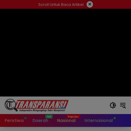
Langsung
×
Scroll Untuk Baca Artikel
ke
konten
Peristiwa
Daerah
Nasional
Internasional