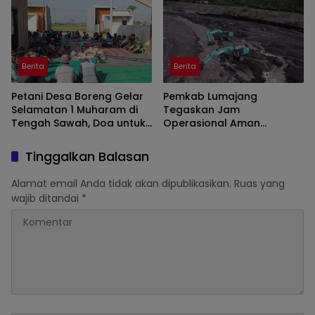
Berita
Berita
Petani Desa Boreng Gelar
Pemkab Lumajang
Selamatan 1 Muharam di
Tegaskan Jam
Tengah Sawah, Doa untuk
Operasional Aman
Panen Melimpah
Tambang di Kawasan
Semeru
Tinggalkan Balasan
Alamat email Anda tidak akan dipublikasikan.
Ruas yang
wajib ditandai
*