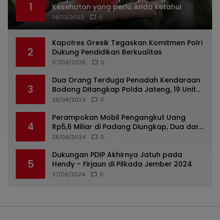
1
Kesehatan yang perlu Anda ketahui
14/03/2023
0
Kapolres Gresik Tegaskan Komitmen Polri
2
Dukung Pendidikan Berkualitas
07/08/2026
0
Dua Orang Terduga Penadah Kendaraan
3
Bodong Ditangkap Polda Jateng, 19 Unit
Roda Empat Diamankan
29/08/2024
0
Perampokan Mobil Pengangkut Uang
4
Rp5,6 Miliar di Padang Diungkap, Dua dari
Tiga Tersangka Merupakan Oknum Polisi
28/08/2024
0
Dukungan PDIP Akhirnya Jatuh pada
5
Hendy – Firjaun di Pilkada Jember 2024
27/08/2024
0