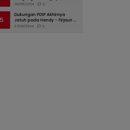
di Padang Diungkap, Dua dari
28/08/2024
0
Tiga Tersangka Merupakan
Oknum Polisi
Dukungan PDIP Akhirnya
5
Jatuh pada Hendy – Firjaun di
Pilkada Jember 2024
27/08/2024
0