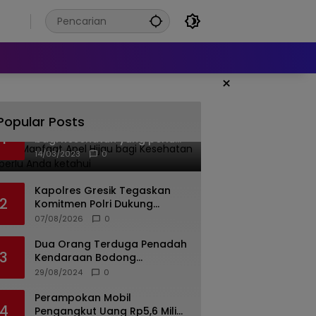
6
×
Popular Posts
Banyak Manfaat Apel Hijau
1
bagi Kesehatan yang perlu
Anda ketahui
14/03/2023
0
Kapolres Gresik Tegaskan
2
Komitmen Polri Dukung
Pendidikan Berkualitas
07/08/2026
0
Dua Orang Terduga Penadah
3
Kendaraan Bodong
Ditangkap Polda Jateng, 19
29/08/2024
0
Unit Roda Empat Diamankan
Perampokan Mobil
4
Pengangkut Uang Rp5,6 Miliar