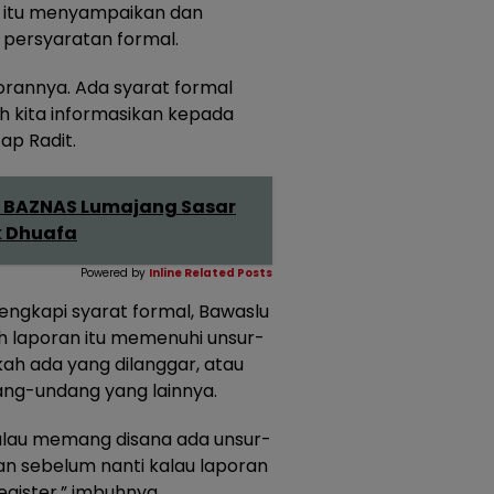
it itu menyampaikan dan
persyaratan formal.
rannya. Ada syarat formal
ah kita informasikan kepada
ap Radit.
 BAZNAS Lumajang Sasar
k Dhuafa
Powered by
Inline Related Posts
engkapi syarat formal, Bawaslu
h laporan itu memenuhi unsur-
kah ada yang dilanggar, atau
ang-undang yang lainnya.
alau memang disana ada unsur-
ian sebelum nanti kalau laporan
register,” imbuhnya.