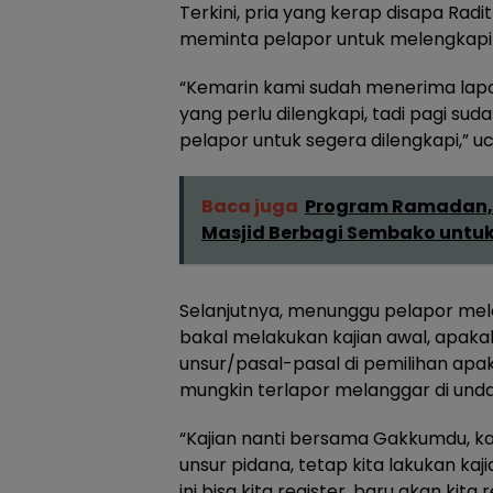
Terkini, pria yang kerap disapa Rad
meminta pelapor untuk melengkapi 
“Kemarin kami sudah menerima lapo
yang perlu dilengkapi, tadi pagi sud
pelapor untuk segera dilengkapi,” uc
Baca juga
Program Ramadan,
Masjid Berbagi Sembako untu
Selanjutnya, menunggu pelapor mel
bakal melakukan kajian awal, apaka
unsur/pasal-pasal di pemilihan apa
mungkin terlapor melanggar di und
“Kajian nanti bersama Gakkumdu, k
unsur pidana, tetap kita lakukan kaj
ini bisa kita register, baru akan kita 