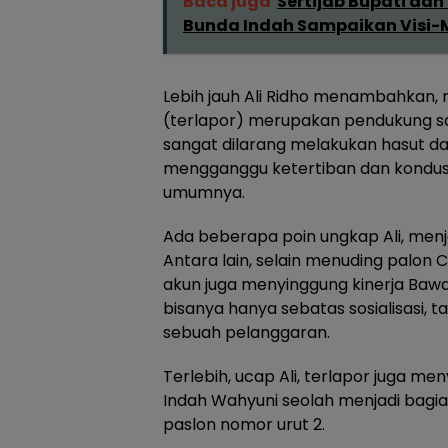
Baca juga
Sertijab Bupati dan
Bunda Indah Sampaikan Visi-M
Lebih jauh Ali Ridho menambahkan, m
(terlapor) merupakan pendukung sa
sangat dilarang melakukan hasut da
mengganggu ketertiban dan kondus
umumnya.
Ada beberapa poin ungkap Ali, menj
Antara lain, selain menuding palon
akun juga menyinggung kinerja Baw
bisanya hanya sebatas sosialisasi
sebuah pelanggaran.
Terlebih, ucap Ali, terlapor juga me
Indah Wahyuni seolah menjadi bagi
paslon nomor urut 2.