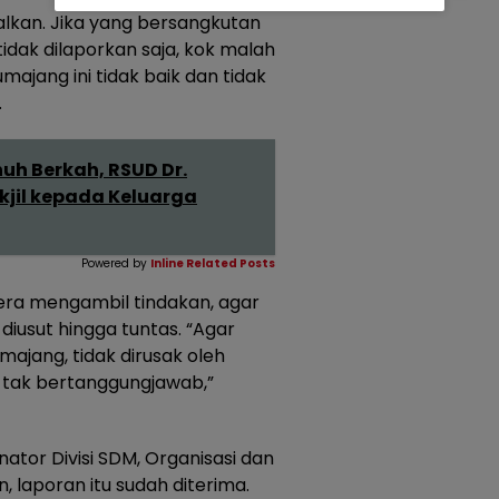
salkan. Jika yang bersangkutan
idak dilaporkan saja, kok malah
ajang ini tidak baik dan tidak
.
h Berkah, RSUD Dr.
jil kepada Keluarga
Powered by
Inline Related Posts
era mengambil tindakan, agar
iusut hingga tuntas. “Agar
umajang, tidak dirusak oleh
 tak bertanggungjawab,”
dinator Divisi SDM, Organisasi dan
 laporan itu sudah diterima.