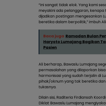
“Ini sangat tidak elok. Yang kami se
meyakini ada pelanggaran, kenapa t
dijadikan postingan mengesankan Lum
beretika dalam berpolitik,” imbuh Ali
Baca juga
Ramadan Bulan Penu
Haryoto Lumajang Bagikan Tak
Pasien
Ali berharap, Bawaslu Lumajang seg
permasalahan yang dilaporkan bisa d
harmonisasi yang sudah terjalin di L
pihak/oknum yang tak beretika dan
tukasnya.
Dilain sisi, Raditeria Firdiansah Koor
Diklat Bawaslu Lumajang mengiyakan,