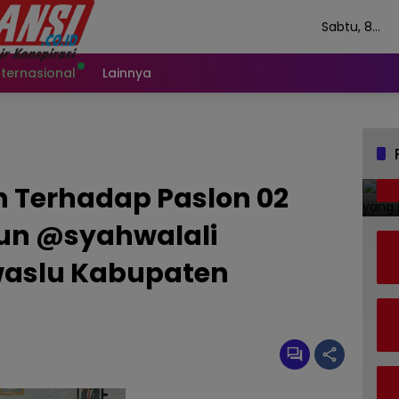
Sabtu, 8
Agustus 202
nternasional
Lainnya
 Terhadap Paslon 02
un @syahwalali
waslu Kabupaten