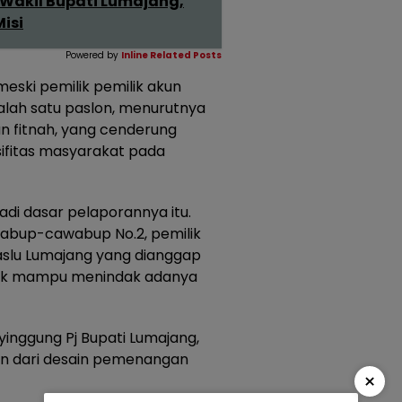
 Wakil Bupati Lumajang,
isi
Powered by
Inline Related Posts
eski pemilik pemilik akun
lah satu paslon, menurutnya
n fitnah, yang cenderung
ifitas masyarakat pada
adi dasar pelaporannya itu.
 Cabup-cawabup No.2, pemilik
aslu Lumajang yang dianggap
, tak mampu menindak adanya
nyinggung Pj Bupati Lumajang,
an dari desain pemenangan
×