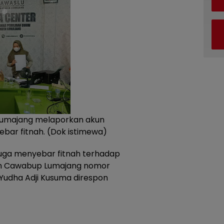
u Lumajang melaporkan akun
bar fitnah. (Dok istimewa)
duga menyebar fitnah terhadap
an Cawabup Lumajang nomor
Yudha Adji Kusuma direspon