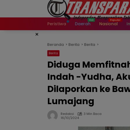
Langsung
ke
konten
Peristiwa
Daerah
Nasional
I
×
Beranda
Berita
Berita
Berita
Diduga Memfitnah
Indah -Yudha, Ak
Dilaporkan ke Ba
Lumajang
Redaksi
3 Min Baca
16/10/2024