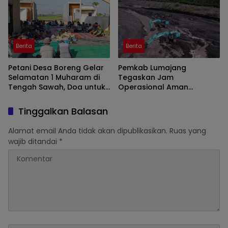
Berita
Berita
Petani Desa Boreng Gelar
Pemkab Lumajang
Selamatan 1 Muharam di
Tegaskan Jam
Tengah Sawah, Doa untuk
Operasional Aman
Panen Melimpah
Tambang di Kawasan
Semeru
Tinggalkan Balasan
Alamat email Anda tidak akan dipublikasikan.
Ruas yang
wajib ditandai
*