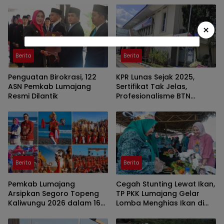
×
Berita
Berita
Penguatan Birokrasi, 122
KPR Lunas Sejak 2025,
ASN Pemkab Lumajang
Sertifikat Tak Jelas,
Resmi Dilantik
Profesionalisme BTN
Jember Disorot
Berita
Berita
Pemkab Lumajang
Cegah Stunting Lewat Ikan,
Arsipkan Segoro Topeng
TP PKK Lumajang Gelar
Kaliwungu 2026 dalam 160
Lomba Menghias Ikan di
Konten Digital
Pantai Watu Pecak