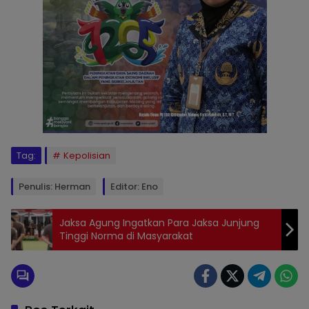
Tag:
Kepolisian
Penulis: Herman
Editor: Eno
Jaksa Agung Ingatkan Para Jaksa Junjung
Tinggi Norma di Masyarakat