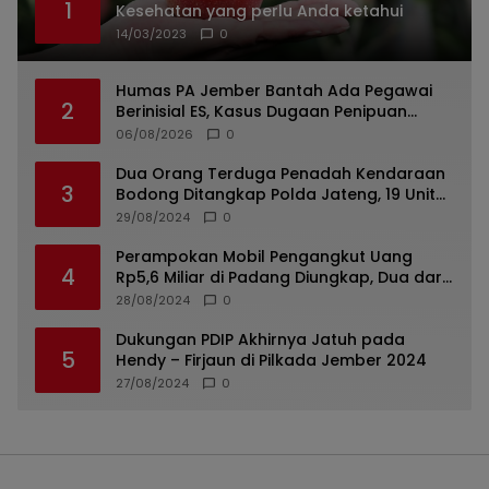
1
Kesehatan yang perlu Anda ketahui
14/03/2023
0
Humas PA Jember Bantah Ada Pegawai
2
Berinisial ES, Kasus Dugaan Penipuan
Mencuat
06/08/2026
0
Dua Orang Terduga Penadah Kendaraan
3
Bodong Ditangkap Polda Jateng, 19 Unit
Roda Empat Diamankan
29/08/2024
0
Perampokan Mobil Pengangkut Uang
4
Rp5,6 Miliar di Padang Diungkap, Dua dari
Tiga Tersangka Merupakan Oknum Polisi
28/08/2024
0
Dukungan PDIP Akhirnya Jatuh pada
5
Hendy – Firjaun di Pilkada Jember 2024
27/08/2024
0