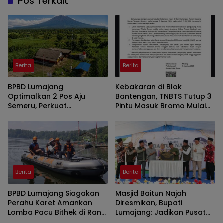
Pos Terkait
Berita
Berita
BPBD Lumajang
Kebakaran di Blok
Optimalkan 2 Pos Aju
Bantengan, TNBTS Tutup 3
Semeru, Perkuat
Pintu Masuk Bromo Mulai
Peringatan Dini di Kawasan
Malam Ini
Rawan Lahar
Berita
Berita
BPBD Lumajang Siagakan
Masjid Baitun Najah
Perahu Karet Amankan
Diresmikan, Bupati
Lomba Pacu Bithek di Ranu
Lumajang: Jadikan Pusat
Klakah
Kegiatan Pemuda