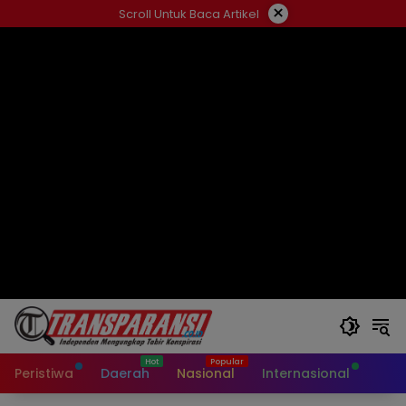
Langsung
×
Scroll Untuk Baca Artikel
ke
konten
Peristiwa
Daerah
Nasional
Internasional