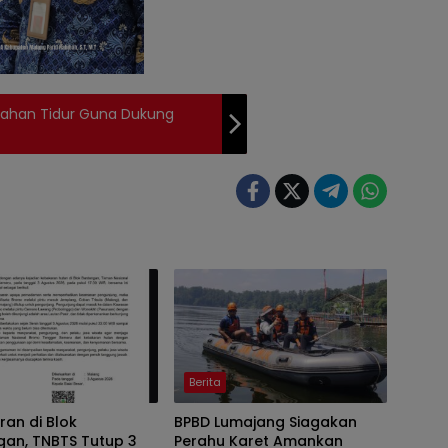
 Lahan Tidur Guna Dukung
Berita
an di Blok
BPBD Lumajang Siagakan
gan, TNBTS Tutup 3
Perahu Karet Amankan