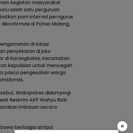
nan kegiatan masyarakat
aru salah satu perguruan
ibatkan pam internal perngurus
dikonfirmasi di Polres Malang,
engamanan di lokasi
n penyekatan di jalur
ar di Karangkates, Kecamatan
an kepolisian untuk mencegah
oi pasca pengesahan warga
Kamtibmas.
sebut, Wakapolres didampingi
asat Reskrim AKP Wahyu Rizki
ksanakan imbauan secara
×
awa berbagai atribut