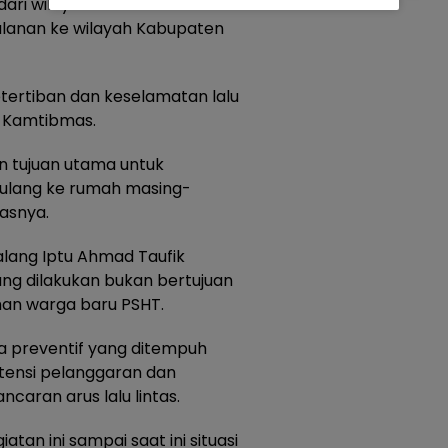
i wilayah Blitar diminta untuk
alanan ke wilayah Kabupaten
etertiban dan keselamatan lalu
as Kamtibmas.
n tujuan utama untuk
lang ke rumah masing-
lasnya.
alang Iptu Ahmad Taufik
g dilakukan bukan bertujuan
an warga baru PSHT.
 preventif yang ditempuh
tensi pelanggaran dan
caran arus lalu lintas.
tan ini sampai saat ini situasi