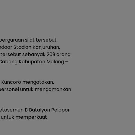
erguruan silat tersebut
ndoor Stadion Kanjuruhan,
 tersebut sebanyak 209 orang
T Cabang Kabupaten Malang –
S Kuncoro mengatakan,
 personel untuk mengamankan
Detasemen B Batalyon Pelopor
n untuk memperkuat