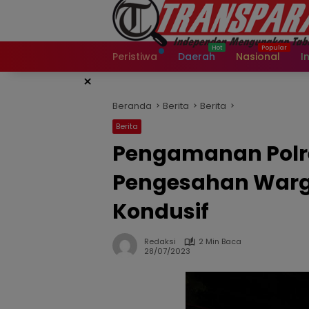
Langsung
ke
konten
Peristiwa
Daerah
Nasional
I
×
Beranda
Berita
Berita
Berita
Pengamanan Polre
Pengesahan Warga
Kondusif
Redaksi
2 Min Baca
28/07/2023