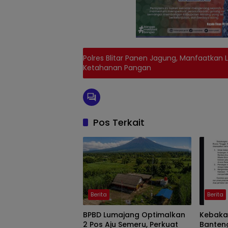
Polres Blitar Panen Jagung, Manfaatkan
Ketahanan Pangan
Pos Terkait
Berita
Berita
BPBD Lumajang Optimalkan
Kebakar
2 Pos Aju Semeru, Perkuat
Banten