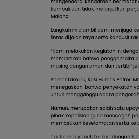
mengendarai kendaraan bermotor dar
kembali dan tidak melanjutkan perj
Malang.
Langkah ini diambil demi menjaga k
lintas di jalan raya serta kondusifit
“Kami melakukan kegiatan ini denga
memastikan bahwa penggembira pu
masing dengan aman dan tertib,” je
Sementara itu, Kasi Humas Polres M
menegaskan, bahwa penyekatan yan
untuk mengganggu acara pengesah
Namun, merupakan salah satu upaya
pihak kepolisian guna mencegah po
memastikan keselamatan serta kelan
Taufik menyebut, terkait dengan kegia