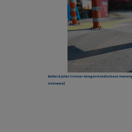
Bollard jalan trotoar dengan kondisi baut menon
istimewa)