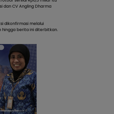
toar senilai Rp6,5 miliar itu
ksi dan CV Angling Dharma
i dikonfirmasi melalui
ngga berita ini diterbitkan.