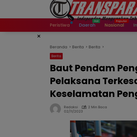
Langsung
ke
konten
Peristiwa
Daerah
Nasional
I
×
Beranda
Berita
Berita
Berita
Baut Pendam Pen
Pelaksana Terkes
Keselamatan Pen
Redaksi
2 Min Baca
02/11/2023