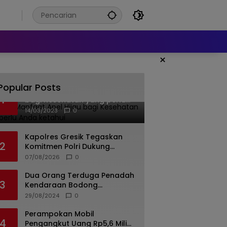
6
×
Popular Posts
Banyak Manfaat Apel Hijau
1
bagi Kesehatan yang perlu
Anda ketahui
14/03/2023
0
Kapolres Gresik Tegaskan
2
Komitmen Polri Dukung
Pendidikan Berkualitas
07/08/2026
0
Dua Orang Terduga Penadah
3
Kendaraan Bodong
Ditangkap Polda Jateng, 19
29/08/2024
0
Unit Roda Empat Diamankan
Perampokan Mobil
4
Pengangkut Uang Rp5,6 Miliar