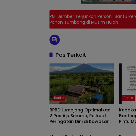
PMI Jember Terjunkan Personil Bantu Pe
Pohon Tumbang di Musim Hujan
Pos Terkait
Berita
Berita
BPBD Lumajang Optimalkan
Kebakar
2 Pos Aju Semeru, Perkuat
Banten
Peringatan Dini di Kawasan
Pintu M
Berita
Berita
Rawan Lahar
Malam I