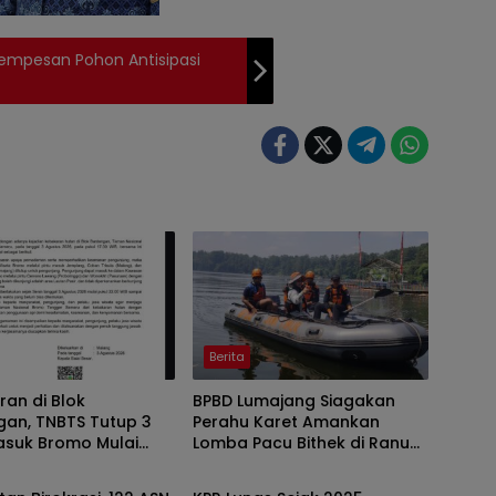
rempesan Pohon Antisipasi
Berita
an di Blok
BPBD Lumajang Siagakan
gan, TNBTS Tutup 3
Perahu Karet Amankan
asuk Bromo Mulai
Lomba Pacu Bithek di Ranu
Berita
ni
Klakah