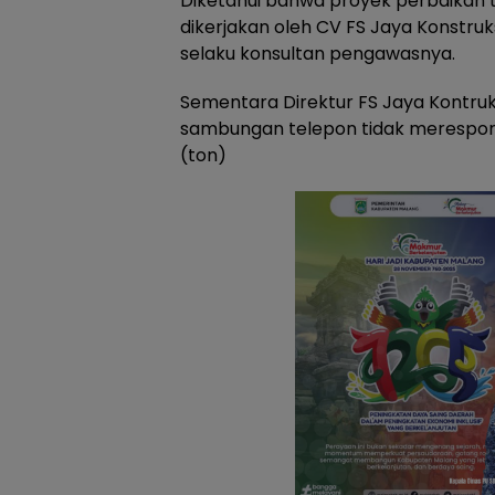
Diketahui bahwa proyek perbaikan tro
dikerjakan oleh CV FS Jaya Konstru
selaku konsultan pengawasnya.
Sementara Direktur FS Jaya Kontruks
sambungan telepon tidak merespon hi
(ton)