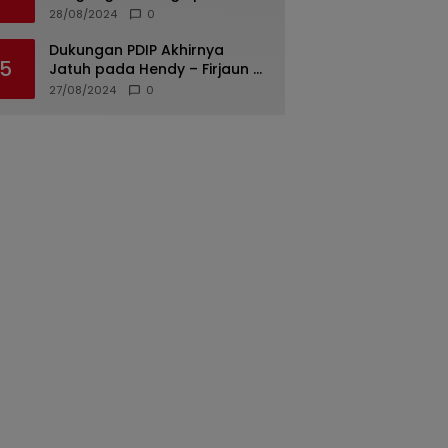
di Padang Diungkap, Dua dari
28/08/2024
0
Tiga Tersangka Merupakan
Oknum Polisi
Dukungan PDIP Akhirnya
5
Jatuh pada Hendy – Firjaun di
Pilkada Jember 2024
27/08/2024
0