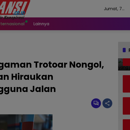
Jumat, 7
Agustus 202
nternasional
Lainnya
gaman Trotoar Nongol,
an Hiraukan
gguna Jalan