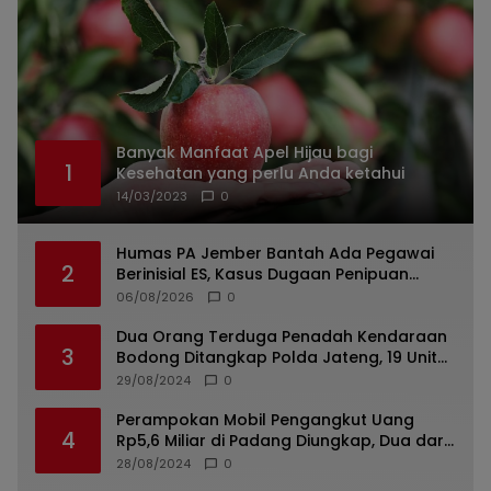
Banyak Manfaat Apel Hijau bagi
1
Kesehatan yang perlu Anda ketahui
14/03/2023
0
Humas PA Jember Bantah Ada Pegawai
2
Berinisial ES, Kasus Dugaan Penipuan
Mencuat
06/08/2026
0
Dua Orang Terduga Penadah Kendaraan
3
Bodong Ditangkap Polda Jateng, 19 Unit
Roda Empat Diamankan
29/08/2024
0
Perampokan Mobil Pengangkut Uang
4
Rp5,6 Miliar di Padang Diungkap, Dua dari
Tiga Tersangka Merupakan Oknum Polisi
28/08/2024
0