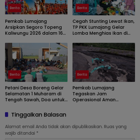
Berita
Berita
Pemkab Lumajang
Cegah Stunting Lewat Ikan,
Arsipkan Segoro Topeng
TP PKK Lumajang Gelar
Kaliwungu 2026 dalam 160
Lomba Menghias Ikan di
Konten Digital
Pantai Watu Pecak
Berita
Berita
Petani Desa Boreng Gelar
Pemkab Lumajang
Selamatan 1 Muharam di
Tegaskan Jam
Tengah Sawah, Doa untuk
Operasional Aman
Panen Melimpah
Tambang di Kawasan
Semeru
Tinggalkan Balasan
Alamat email Anda tidak akan dipublikasikan.
Ruas yang
wajib ditandai
*