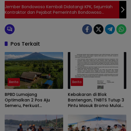
Jember Bondowoso Kembali Didatangi KPK, Sejumlah
Kontraktor dan Pejabat Pemerintah Bondowoso
Diperiksa
Pos Terkait
Berita
Berita
BPBD Lumajang
Kebakaran di Blok
Optimalkan 2 Pos Aju
Bantengan, TNBTS Tutup 3
Semeru, Perkuat
Pintu Masuk Bromo Mulai
Peringatan Dini di Kawasan
Malam Ini
Rawan Lahar