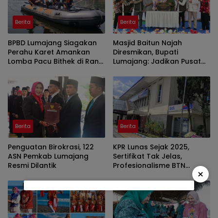
Berita
Berita
BPBD Lumajang Siagakan
Masjid Baitun Najah
Perahu Karet Amankan
Diresmikan, Bupati
Lomba Pacu Bithek di Ranu
Lumajang: Jadikan Pusat
Klakah
Kegiatan Pemuda
Berita
Berita
Penguatan Birokrasi, 122
KPR Lunas Sejak 2025,
ASN Pemkab Lumajang
Sertifikat Tak Jelas,
Resmi Dilantik
Profesionalisme BTN
×
Jember Disorot