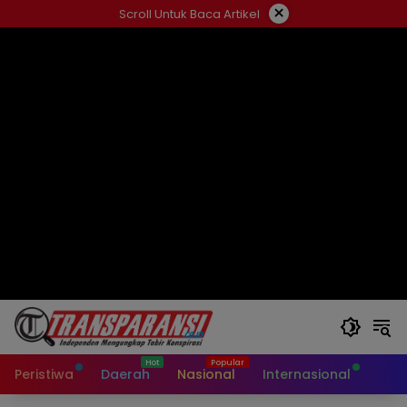
Langsung
×
Scroll Untuk Baca Artikel
ke
konten
Peristiwa
Daerah
Nasional
Internasional