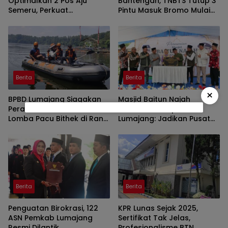
Optimalkan 2 Pos Aju
Bantengan, TNBTS Tutup 3
Semeru, Perkuat
Pintu Masuk Bromo Mulai
Peringatan Dini di Kawasan
Malam Ini
Rawan Lahar
Berita
Berita
×
BPBD Lumajang Siagakan
Masjid Baitun Najah
Perahu Karet Amankan
Diresmikan, Bupati
Lomba Pacu Bithek di Ranu
Lumajang: Jadikan Pusat
Klakah
Kegiatan Pemuda
Berita
Berita
Penguatan Birokrasi, 122
KPR Lunas Sejak 2025,
ASN Pemkab Lumajang
Sertifikat Tak Jelas,
Resmi Dilantik
Profesionalisme BTN