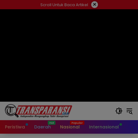
Langsung
×
Scroll Untuk Baca Artikel
ke
konten
Peristiwa
Daerah
Nasional
Internasional