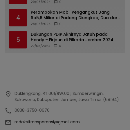
Roda Empat Diamankan
29/08/2024
0
Perampokan Mobil Pengangkut Uang
4
Rp5,6 Miliar di Padang Diungkap, Dua dari
Tiga Tersangka Merupakan Oknum Polisi
28/08/2024
0
Dukungan PDIP Akhirnya Jatuh pada
5
Hendy – Firjaun di Pilkada Jember 2024
27/08/2024
0
Duklengkong, RT.001/RW.001, Sumberwringin,
Sukowono, Kabupaten Jember, Jawa Timur (68194)
0838-3750-0676
redaksitransparansi@gmail.com