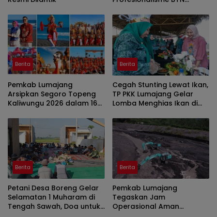
Jember Disorot
Berita
Berita
Pemkab Lumajang
Cegah Stunting Lewat Ikan,
Arsipkan Segoro Topeng
TP PKK Lumajang Gelar
Kaliwungu 2026 dalam 160
Lomba Menghias Ikan di
Konten Digital
Pantai Watu Pecak
Berita
Berita
Petani Desa Boreng Gelar
Pemkab Lumajang
Selamatan 1 Muharam di
Tegaskan Jam
Tengah Sawah, Doa untuk
Operasional Aman
Panen Melimpah
Tambang di Kawasan