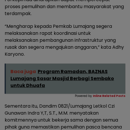
proses pemulihan dan membantu masyarakat yang
terdampak.
“Mengharap kepada Pemkab Lumajang segera
melaksanakan rapat koordinasi untuk
melaksanakan pembangunan infrastruktur yang
rusak dan segera mengajukan anggaran,” kata Adhy
Karyono.
Baca juga
Program Ramadan, BAZNAS
Lumajang Sasar Masjid Berbagi Sembako
untuk Dhuafa
Powered by
Inline Related Posts
Sementara itu, Dandim 0821/Lumajang Letkol Czi
Gunawan Indra Y,T, S.T., M.M. menyatakan
komitmennya untuk bekerja sama dengan semua
pihak guna memastikan pemulihan pasca bencana