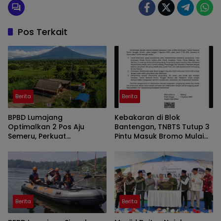
Pos Terkait
Berita
Berita
BPBD Lumajang
Kebakaran di Blok
Optimalkan 2 Pos Aju
Bantengan, TNBTS Tutup 3
Semeru, Perkuat
Pintu Masuk Bromo Mulai
Peringatan Dini di Kawasan
Malam Ini
Rawan Lahar
Berita
Berita