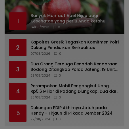
Banyak Manfaat Apel Hijau bagi
1
Kesehatan yang perlu Anda ketahui
14/03/2023
0
Kapolres Gresik Tegaskan Komitmen Polri
2
Dukung Pendidikan Berkualitas
07/08/2026
0
Dua Orang Terduga Penadah Kendaraan
3
Bodong Ditangkap Polda Jateng, 19 Unit
Roda Empat Diamankan
29/08/2024
0
Perampokan Mobil Pengangkut Uang
4
Rp5,6 Miliar di Padang Diungkap, Dua dari
Tiga Tersangka Merupakan Oknum Polisi
28/08/2024
0
Dukungan PDIP Akhirnya Jatuh pada
5
Hendy – Firjaun di Pilkada Jember 2024
27/08/2024
0