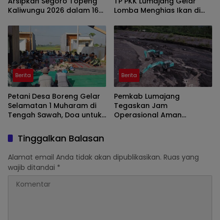
Arsipkan Segoro Topeng
TP PKK Lumajang Gelar
Kaliwungu 2026 dalam 160
Lomba Menghias Ikan di
Konten Digital
Pantai Watu Pecak
Berita
Berita
Petani Desa Boreng Gelar
Pemkab Lumajang
Selamatan 1 Muharam di
Tegaskan Jam
Tengah Sawah, Doa untuk
Operasional Aman
Panen Melimpah
Tambang di Kawasan
Semeru
Tinggalkan Balasan
Alamat email Anda tidak akan dipublikasikan.
Ruas yang
wajib ditandai
*