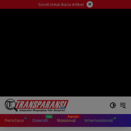
Langsung
×
Scroll Untuk Baca Artikel
ke
konten
Peristiwa
Daerah
Nasional
Internasional