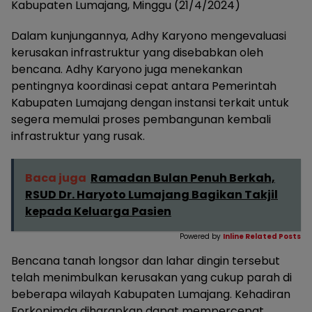
Kabupaten Lumajang, Minggu (21/4/2024)
Dalam kunjungannya, Adhy Karyono mengevaluasi
kerusakan infrastruktur yang disebabkan oleh
bencana. Adhy Karyono juga menekankan
pentingnya koordinasi cepat antara Pemerintah
Kabupaten Lumajang dengan instansi terkait untuk
segera memulai proses pembangunan kembali
infrastruktur yang rusak.
Baca juga
Ramadan Bulan Penuh Berkah,
RSUD Dr. Haryoto Lumajang Bagikan Takjil
kepada Keluarga Pasien
Powered by
Inline Related Posts
Bencana tanah longsor dan lahar dingin tersebut
telah menimbulkan kerusakan yang cukup parah di
beberapa wilayah Kabupaten Lumajang. Kehadiran
Forkopimda diharapkan dapat mempercepat