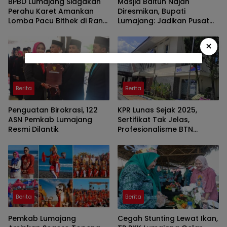
BPBD Lumajang Siagakan
Masjid Baitun Najah
Perahu Karet Amankan
Diresmikan, Bupati
Lomba Pacu Bithek di Ranu
Lumajang: Jadikan Pusat
Klakah
Kegiatan Pemuda
×
Berita
Berita
Penguatan Birokrasi, 122
KPR Lunas Sejak 2025,
ASN Pemkab Lumajang
Sertifikat Tak Jelas,
Resmi Dilantik
Profesionalisme BTN
Jember Disorot
Berita
Berita
Pemkab Lumajang
Cegah Stunting Lewat Ikan,