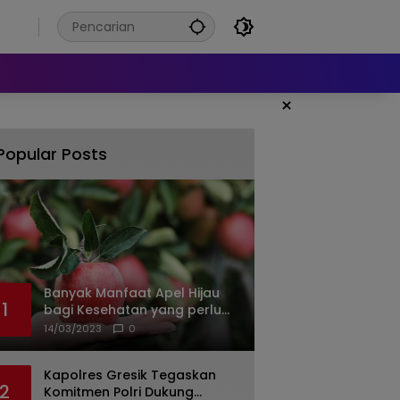
6
×
Popular Posts
Banyak Manfaat Apel Hijau
1
bagi Kesehatan yang perlu
Anda ketahui
14/03/2023
0
Kapolres Gresik Tegaskan
2
Komitmen Polri Dukung