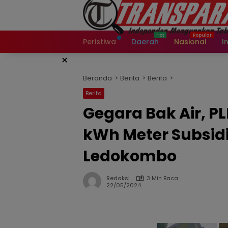
Langsung
ke
konten
Peristiwa
Daerah
Nasional
I
×
Beranda
Berita
Berita
Berita
Gegara Bak Air, P
kWh Meter Subsidi
Ledokombo
Redaksi
3 Min Baca
22/05/2024