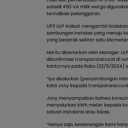
subsidi 450 VA milik warga digunaka
terindikasi pelanggaran.
UP3 ULP Kalisat mengambil tindak
sambungan instalasi yang menuju k
yang berjarak sekitar satu kilomete
Hal itu dibenarkan oleh Manager UL
dikonfirmasi transparansi.co.id di r
kantornya pada Rabu (22/5/2024) sek
“Iya disalurkan (penyambungan ins
kata Jony kepada transparansi.co.id
Jony menyampaikan bahwa konsume
menyalurkan kWh meter kepada ko
satuan instalansi atau lokasi.
“Hanya saja, kewenangan kami hanya