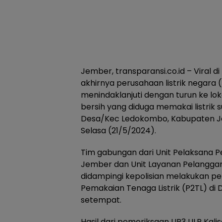
Jember, transparansi.co.id – Viral d
akhirnya perusahaan listrik negara
menindaklanjuti dengan turun ke lo
bersih yang diduga memakai listrik 
Desa/Kec Ledokombo, Kabupaten J
Selasa (21/5/2024).
Tim gabungan dari Unit Pelaksana 
Jember dan Unit Layanan Pelanggan
didampingi kepolisian melakukan p
Pemakaian Tenaga Listrik (P2TL) d
setempat.
Hasil dari pemeriksaan UP3 ULP Kali