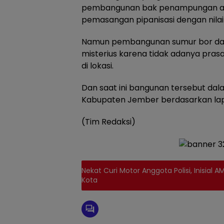
pembangunan bak penampungan air b
pemasangan pipanisasi dengan nilai 
Namun pembangunan sumur bor dari
misterius karena tidak adanya pras
di lokasi.
Dan saat ini bangunan tersebut dal
Kabupaten Jember berdasarkan lap
(Tim Redaksi)
Nekat Curi Motor Anggota Polisi, Inisial 
Kota