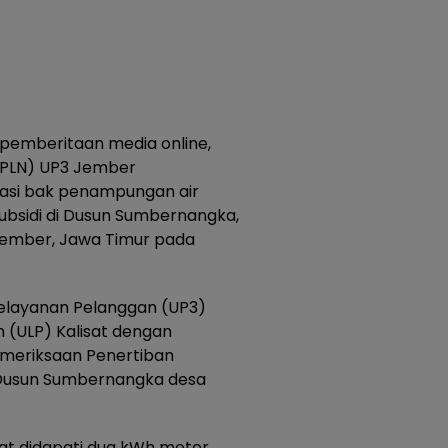
i pemberitaan media online,
 (PLN) UP3 Jember
kasi bak penampungan air
subsidi di Dusun Sumbernangka,
ember, Jawa Timur pada
Pelayanan Pelanggan (UP3)
 (ULP) Kalisat dengan
emeriksaan Penertiban
i Dusun Sumbernangka desa
sat didapati dua kWh meter