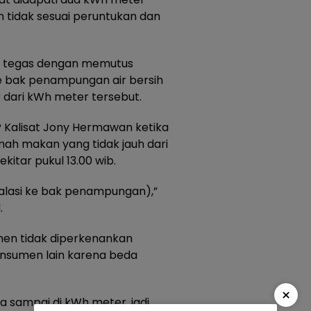
n tidak sesuai peruntukan dan
an tegas dengan memutus
e bak penampungan air bersih
r dari kWh meter tersebut.
P Kalisat Jony Hermawan ketika
umah makan yang tidak jauh dari
itar pukul 13.00 wib.
talasi ke bak penampungan),”
.
n tidak diperkenankan
nsumen lain karena beda
×
 sampai di kWh meter, jadi