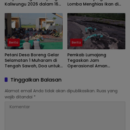
Kaliwungu 2026 dalam 160
Lomba Menghias Ikan di
Konten Digital
Pantai Watu Pecak
Berita
Berita
Petani Desa Boreng Gelar
Pemkab Lumajang
Selamatan 1 Muharam di
Tegaskan Jam
Tengah Sawah, Doa untuk
Operasional Aman
Panen Melimpah
Tambang di Kawasan
Semeru
Tinggalkan Balasan
Alamat email Anda tidak akan dipublikasikan.
Ruas yang
wajib ditandai
*