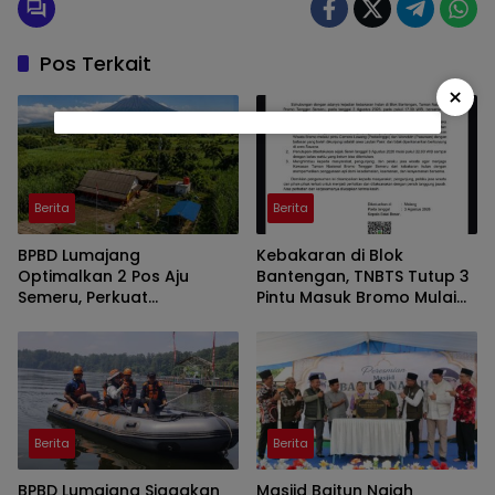
Pos Terkait
×
Berita
Berita
BPBD Lumajang
Kebakaran di Blok
Optimalkan 2 Pos Aju
Bantengan, TNBTS Tutup 3
Semeru, Perkuat
Pintu Masuk Bromo Mulai
Peringatan Dini di Kawasan
Malam Ini
Rawan Lahar
Berita
Berita
BPBD Lumajang Siagakan
Masjid Baitun Najah