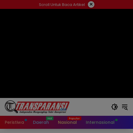
Langsung
×
Scroll Untuk Baca Artikel
ke
konten
Peristiwa
Daerah
Nasional
Internasional