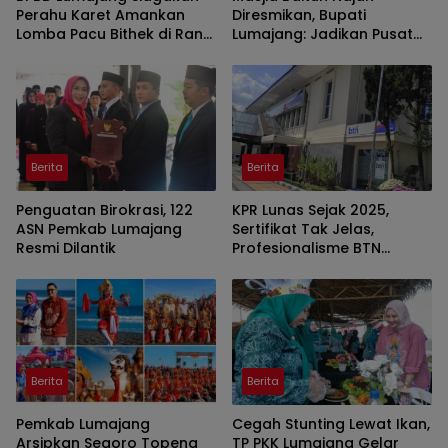
Perahu Karet Amankan
Diresmikan, Bupati
Lomba Pacu Bithek di Ranu
Lumajang: Jadikan Pusat
Klakah
Kegiatan Pemuda
Berita
Berita
Penguatan Birokrasi, 122
KPR Lunas Sejak 2025,
ASN Pemkab Lumajang
Sertifikat Tak Jelas,
Resmi Dilantik
Profesionalisme BTN
Jember Disorot
Berita
Berita
Pemkab Lumajang
Cegah Stunting Lewat Ikan,
Arsipkan Segoro Topeng
TP PKK Lumajang Gelar