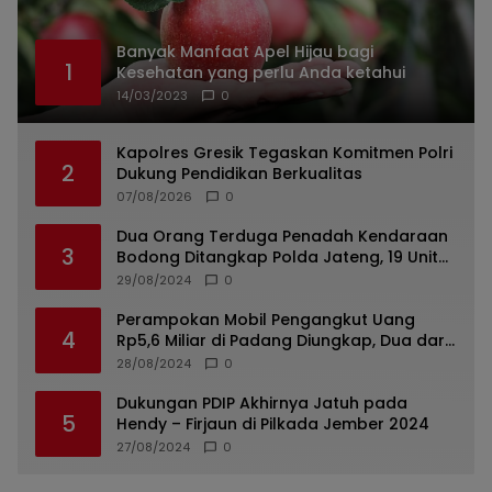
Banyak Manfaat Apel Hijau bagi
1
Kesehatan yang perlu Anda ketahui
14/03/2023
0
Kapolres Gresik Tegaskan Komitmen Polri
2
Dukung Pendidikan Berkualitas
07/08/2026
0
Dua Orang Terduga Penadah Kendaraan
3
Bodong Ditangkap Polda Jateng, 19 Unit
Roda Empat Diamankan
29/08/2024
0
Perampokan Mobil Pengangkut Uang
4
Rp5,6 Miliar di Padang Diungkap, Dua dari
Tiga Tersangka Merupakan Oknum Polisi
28/08/2024
0
Dukungan PDIP Akhirnya Jatuh pada
5
Hendy – Firjaun di Pilkada Jember 2024
27/08/2024
0