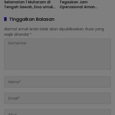
Selamatan 1 Muharam di
Tegaskan Jam
Tengah Sawah, Doa untuk
Operasional Aman
Panen Melimpah
Tambang di Kawasan
Semeru
Tinggalkan Balasan
Alamat email Anda tidak akan dipublikasikan.
Ruas yang
wajib ditandai
*