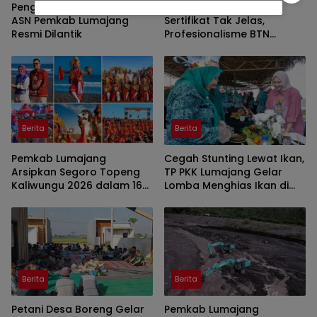
Penguatan Birokrasi, 122
KPR Lunas Sejak 2025,
ASN Pemkab Lumajang
Sertifikat Tak Jelas,
Resmi Dilantik
Profesionalisme BTN
Jember Disorot
Berita
Berita
Pemkab Lumajang
Cegah Stunting Lewat Ikan,
Arsipkan Segoro Topeng
TP PKK Lumajang Gelar
Kaliwungu 2026 dalam 160
Lomba Menghias Ikan di
Konten Digital
Pantai Watu Pecak
Berita
Berita
Petani Desa Boreng Gelar
Pemkab Lumajang