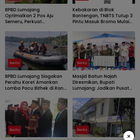
BPBD Lumajang
Kebakaran di Blok
Optimalkan 2 Pos Aju
Bantengan, TNBTS Tutup 3
Semeru, Perkuat
Pintu Masuk Bromo Mulai
Peringatan Dini di Kawasan
Malam Ini
Rawan Lahar
Berita
Berita
BPBD Lumajang Siagakan
Masjid Baitun Najah
Perahu Karet Amankan
Diresmikan, Bupati
Lomba Pacu Bithek di Ranu
Lumajang: Jadikan Pusat
Klakah
Kegiatan Pemuda
Berita
Berita
×