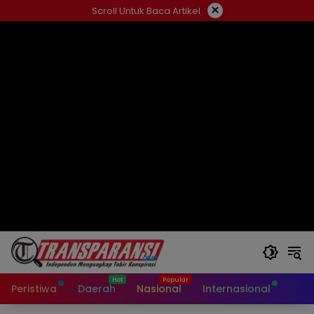
Langsung
×
Scroll Untuk Baca Artikel
ke
konten
Peristiwa
Daerah
Nasional
Internasional