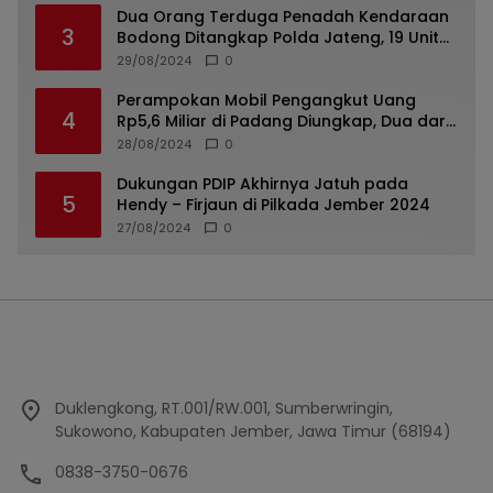
Dua Orang Terduga Penadah Kendaraan
3
Bodong Ditangkap Polda Jateng, 19 Unit
Roda Empat Diamankan
29/08/2024
0
Perampokan Mobil Pengangkut Uang
4
Rp5,6 Miliar di Padang Diungkap, Dua dari
Tiga Tersangka Merupakan Oknum Polisi
28/08/2024
0
Dukungan PDIP Akhirnya Jatuh pada
5
Hendy – Firjaun di Pilkada Jember 2024
27/08/2024
0
Duklengkong, RT.001/RW.001, Sumberwringin,
Sukowono, Kabupaten Jember, Jawa Timur (68194)
0838-3750-0676